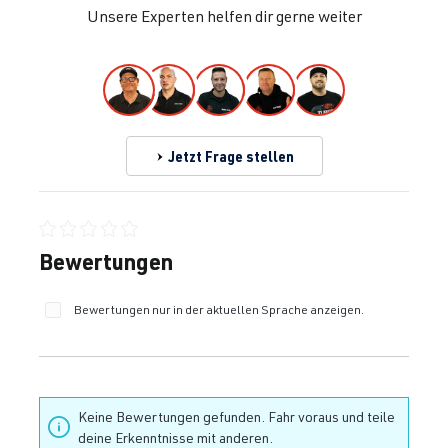
Unsere Experten helfen dir gerne weiter
Jetzt Frage stellen
Durchschnittliche Bewertung von 0 von 5 Sternen
Bewertungen
Bewertungen nur in der aktuellen Sprache anzeigen.
Keine Bewertungen gefunden. Fahr voraus und teile
deine Erkenntnisse mit anderen.