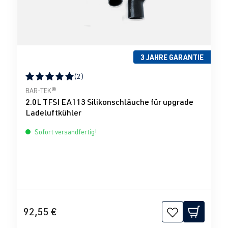
3 JAHRE GARANTIE
(2)
Durchschnittliche Bewertung von 5 von 5 Sternen
BAR-TEK®
2.0L TFSI EA113 Silikonschläuche für upgrade
Ladeluftkühler
Sofort versandfertig!
92,55 €