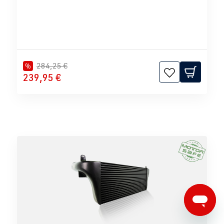
284,25 €
%
239,95 €