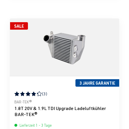
SALE
3 JAHRE GARANTIE
(3)
Durchschnittliche Bewertung von 4.33 von 5 Sternen
BAR-TEK®
1.8T 20V & 1.9L TDI Upgrade Ladeluftkühler
BAR-TEK®
Lieferzeit 1 - 3 Tage