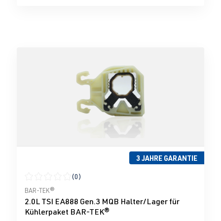
3 JAHRE GARANTIE
(0)
Durchschnittliche Bewertung von 0 von 5 Sternen
BAR-TEK®
2.0L TSI EA888 Gen.3 MQB Halter/Lager für
Kühlerpaket BAR-TEK®