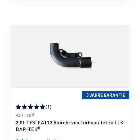
3 JAHRE GARANTIE
(1)
Durchschnittliche Bewertung von 5 von 5 Sternen
BAR-TEK®
2.0L TFSI EA113 Alurohr von Turbooutlet zu LLK
BAR-TEK®