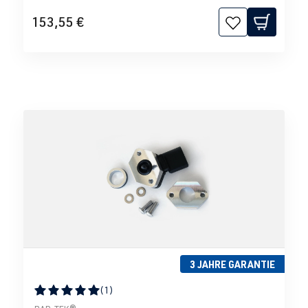
153,55 €
3 JAHRE GARANTIE
(1)
Durchschnittliche Bewertung von 5 von 5 Sternen