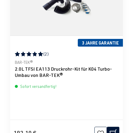
3 JAHRE GARANTIE
(2)
Durchschnittliche Bewertung von 5 von 5 Sternen
BAR-TEK®
2.0L TFSI EA113 Druckrohr-Kit für K04 Turbo-
Umbau von BAR-TEK®
Sofort versandfertig!
192,10 €