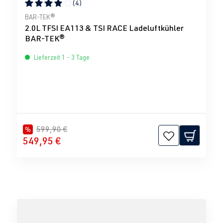
(4)
Durchschnittliche Bewertung von 4 von 5 Sternen
BAR-TEK®
2.0L TFSI EA113 & TSI RACE Ladeluftkühler
BAR-TEK®
Lieferzeit 1 - 3 Tage
599,90 €
%
549,95 €