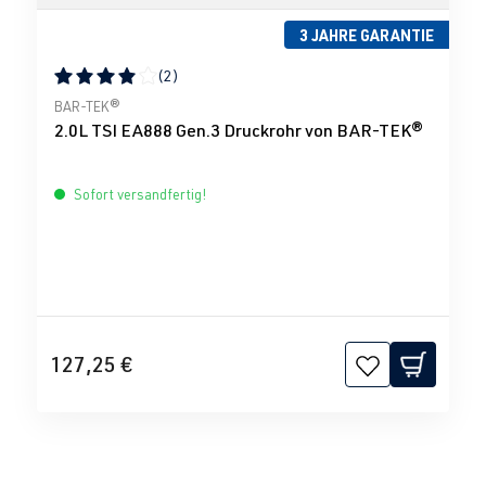
3 JAHRE GARANTIE
(2)
Durchschnittliche Bewertung von 4 von 5 Sternen
BAR-TEK®
2.0L TSI EA888 Gen.3 Druckrohr von BAR-TEK®
Sofort versandfertig!
127,25 €