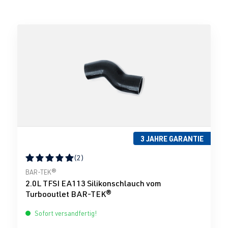
3 JAHRE GARANTIE
(2)
Durchschnittliche Bewertung von 5 von 5 Sternen
BAR-TEK®
2.0L TFSI EA113 Silikonschlauch vom
Turbooutlet BAR-TEK®
Sofort versandfertig!