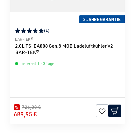
3 JAHRE GARANTIE
(4)
Durchschnittliche Bewertung von 5 von 5 Sternen
BAR-TEK®
2.0L TSI EA888 Gen.3 MQB Ladeluftkühler V2
BAR-TEK®
Lieferzeit 1 - 3 Tage
726,30 €
%
689,95 €