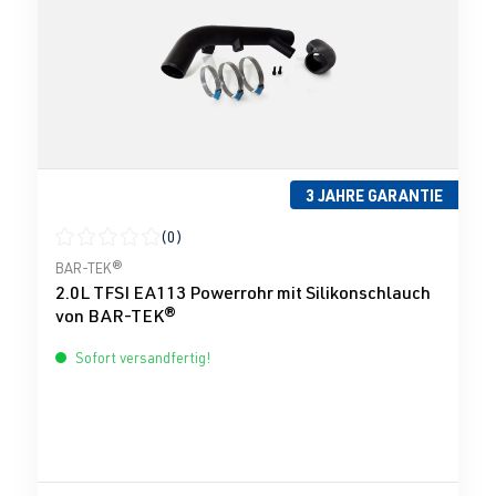
3 JAHRE GARANTIE
(0)
Durchschnittliche Bewertung von 0 von 5 Sternen
BAR-TEK®
2.0L TFSI EA113 Powerrohr mit Silikonschlauch
von BAR-TEK®
Sofort versandfertig!