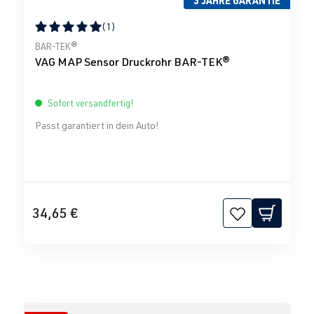
3 JAHRE GARANTIE
(1)
Durchschnittliche Bewertung von 5 von 5 Sternen
BAR-TEK®
VAG MAP Sensor Druckrohr BAR-TEK®
Sofort versandfertig!
Passt garantiert in dein Auto!
34,65 €