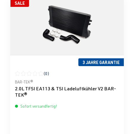
SALE
3 JAHRE GARANTIE
(0)
Durchschnittliche Bewertung von 0 von 5 Sternen
BAR-TEK®
2.0L TFSI EA113 & TSI Ladeluftkühler V2 BAR-
TEK®
Sofort versandfertig!