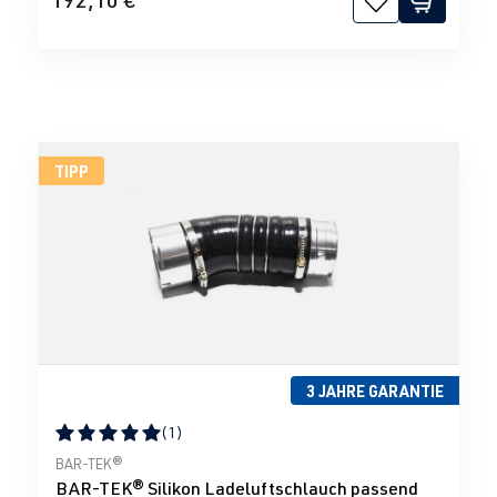
TIPP
3 JAHRE GARANTIE
(1)
Durchschnittliche Bewertung von 5 von 5 Sternen
BAR-TEK®
BAR-TEK® Silikon Ladeluftschlauch passend