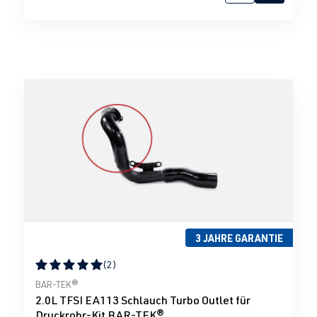
3 JAHRE GARANTIE
(2)
Durchschnittliche Bewertung von 5 von 5 Sternen
BAR-TEK®
2.0L TFSI EA113 Schlauch Turbo Outlet für
Druckrohr-Kit BAR-TEK®