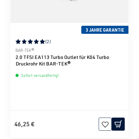
3 JAHRE GARANTIE
(2)
Durchschnittliche Bewertung von 5 von 5 Sternen
BAR-TEK®
2.0 TFSI EA113 Turbo Outlet für K04 Turbo
Druckrohr Kit BAR-TEK®
Sofort versandfertig!
46,25 €