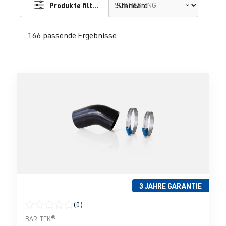
Produkte filtern
SORTIERUNG
166 passende Ergebnisse
3 JAHRE GARANTIE
(0)
Durchschnittliche Bewertung von 0 von 5 Sternen
BAR-TEK®