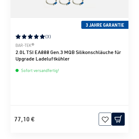
3 JAHRE GARANTIE
(3)
Durchschnittliche Bewertung von 5 von 5 Sternen
BAR-TEK®
2.0L TSI EA888 Gen.3 MQB Silikonschläuche für
Upgrade Ladeluftkühler
Sofort versandfertig!
77,10 €