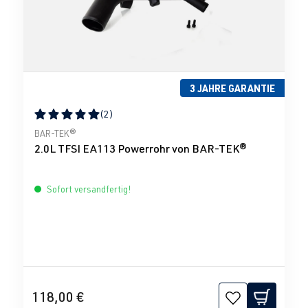
3 JAHRE GARANTIE
(2)
Durchschnittliche Bewertung von 5 von 5 Sternen
BAR-TEK®
2.0L TFSI EA113 Powerrohr von BAR-TEK®
Sofort versandfertig!
118,00 €