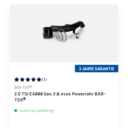
3 JAHRE GARANTIE
(3)
Durchschnittliche Bewertung von 5 von 5 Sternen
BAR-TEK®
2.0 TSI EA888 Gen.3 & evo4 Powerrohr BAR-
TEK®
Sofort versandfertig!