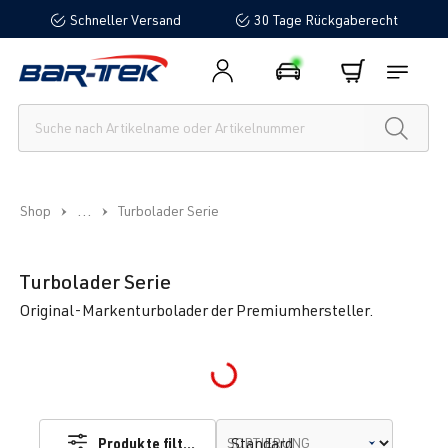
Schneller Versand
30 Tage Rückgaberecht
alt springen
...
Shop
Turbolader Serie
Turbolader Serie
Original-Markenturbolader der Premiumhersteller.
Loading...
Produkte filtern
SORTIERUNG