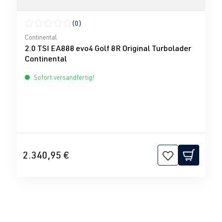
(0)
Durchschnittliche Bewertung von 0 von 5 Sternen
Continental
2.0 TSI EA888 evo4 Golf 8R Original Turbolader
Continental
Sofort versandfertig!
2.340,95 €