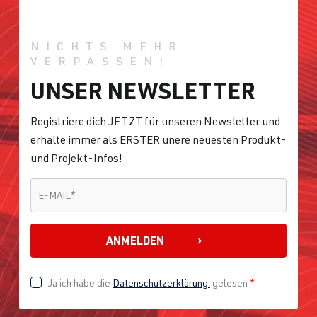
NICHTS MEHR
VERPASSEN!
UNSER NEWSLETTER
Registriere dich JETZT für unseren Newsletter und
erhalte immer als ERSTER unere neuesten Produkt-
und Projekt-Infos!
E-MAIL
*
E-MAIL
*
ANMELDEN
Ja ich habe die
Datenschutzerklärung
gelesen
*