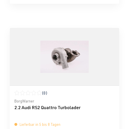
(0)
Durchschnittliche Bewertung von 0 von 5 Sternen
BorgWarner
2.2 Audi RS2 Quattro Turbolader
Lieferbar in 5 bis 8 Tagen