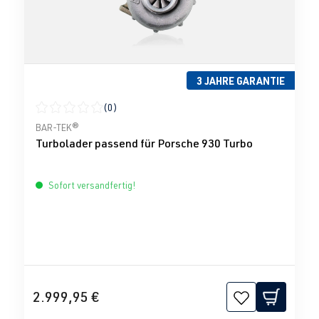
3 JAHRE GARANTIE
(0)
Durchschnittliche Bewertung von 0 von 5 Sternen
BAR-TEK®
Turbolader passend für Porsche 930 Turbo
Sofort versandfertig!
2.999,95 €