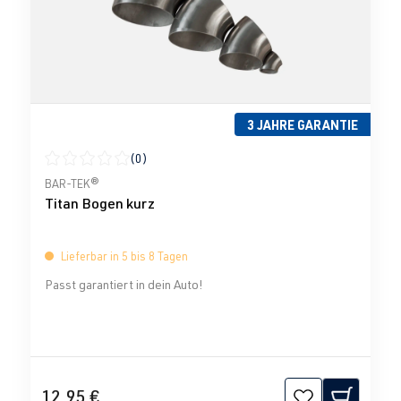
3 JAHRE GARANTIE
(0)
Durchschnittliche Bewertung von 0 von 5 Sternen
BAR-TEK®
Titan Bogen kurz
Lieferbar in 5 bis 8 Tagen
Passt garantiert in dein Auto!
12,95 €