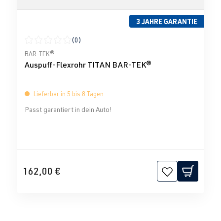
3 JAHRE GARANTIE
(0)
Durchschnittliche Bewertung von 0 von 5 Sternen
BAR-TEK®
Auspuff-Flexrohr TITAN BAR-TEK®
Lieferbar in 5 bis 8 Tagen
Passt garantiert in dein Auto!
162,00 €