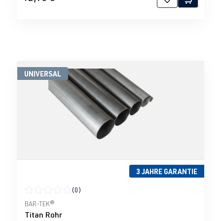
UNIVERSAL
3 JAHRE GARANTIE
(0)
Durchschnittliche Bewertung von 0 von 5 Sternen
BAR-TEK®
Titan Rohr