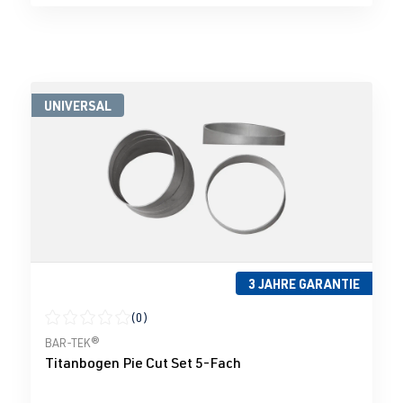
UNIVERSAL
3 JAHRE GARANTIE
(0)
Durchschnittliche Bewertung von 0 von 5 Sternen
BAR-TEK®
Titanbogen Pie Cut Set 5-Fach