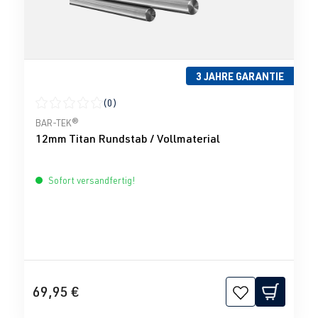
3 JAHRE GARANTIE
(0)
Durchschnittliche Bewertung von 0 von 5 Sternen
BAR-TEK®
12mm Titan Rundstab / Vollmaterial
Sofort versandfertig!
69,95 €