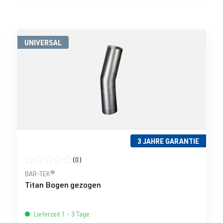
UNIVERSAL
3 JAHRE GARANTIE
(0)
Durchschnittliche Bewertung von 0 von 5 Sternen
BAR-TEK®
Titan Bogen gezogen
Lieferzeit 1 - 3 Tage