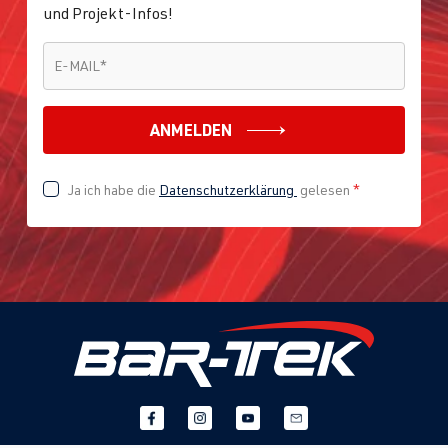
und Projekt-Infos!
E-MAIL
*
E-MAIL
*
ANMELDEN
Ja ich habe die
Datenschutzerklärung
gelesen
*