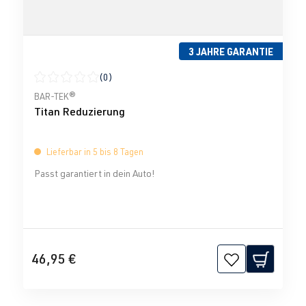
3 JAHRE GARANTIE
(0)
Durchschnittliche Bewertung von 0 von 5 Sternen
BAR-TEK®
Titan Reduzierung
Lieferbar in 5 bis 8 Tagen
Passt garantiert in dein Auto!
46,95 €