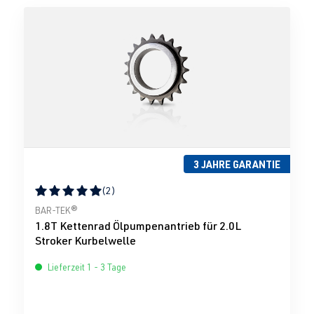
3 JAHRE GARANTIE
(2)
Durchschnittliche Bewertung von 5 von 5 Sternen
BAR-TEK®
1.8T Kettenrad Ölpumpenantrieb für 2.0L
Stroker Kurbelwelle
Lieferzeit 1 - 3 Tage