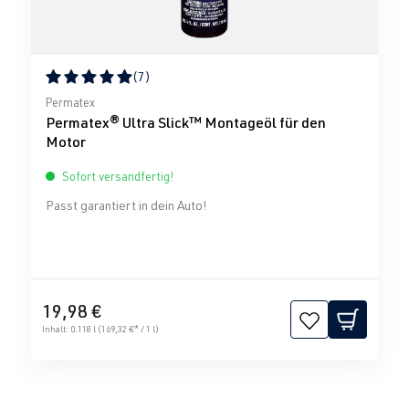
(7)
Durchschnittliche Bewertung von 5 von 5 Sternen
Permatex
Permatex® Ultra Slick™ Montageöl für den
Motor
Sofort versandfertig!
Passt garantiert in dein Auto!
19,98 €
Inhalt:
0.118 l
(169,32 €* / 1 l)