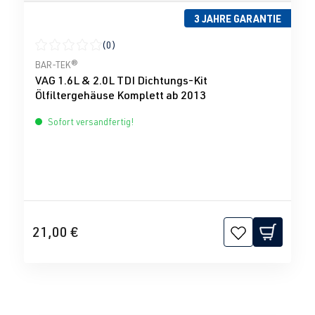
3 JAHRE GARANTIE
(0)
Durchschnittliche Bewertung von 0 von 5 Sternen
BAR-TEK®
VAG 1.6L & 2.0L TDI Dichtungs-Kit
Ölfiltergehäuse Komplett ab 2013
Sofort versandfertig!
21,00 €