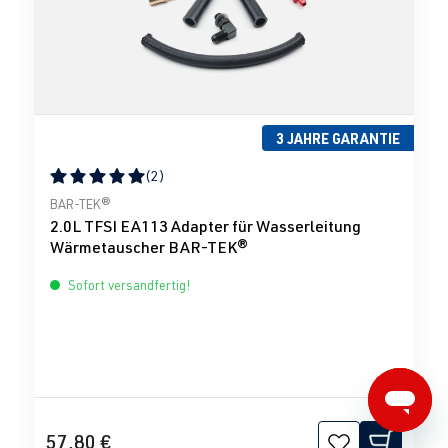
3 JAHRE GARANTIE
(2)
Durchschnittliche Bewertung von 5 von 5 Sternen
BAR-TEK®
2.0L TFSI EA113 Adapter für Wasserleitung
Wärmetauscher BAR-TEK®
Sofort versandfertig!
57,80 €