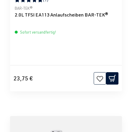
Durchschnittliche Bewertung von 5 von 5 Sternen
BAR-TEK®
2.0L TFSI EA113 Anlaufscheiben BAR-TEK®
Sofort versandfertig!
23,75 €