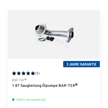
3 JAHRE GARANTIE
(3)
Durchschnittliche Bewertung von 5 von 5 Sternen
BAR-TEK®
1.8T Saugleitung Ölpumpe BAR-TEK®
Sofort versandfertig!