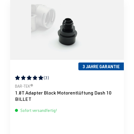
3 JAHRE GARANTIE
(3)
Durchschnittliche Bewertung von 5 von 5 Sternen
BAR-TEK®
1.8T Adapter Block Motorentlüftung Dash 10
BILLET
Sofort versandfertig!