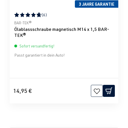
3 JAHRE GARANTIE
(6)
Durchschnittliche Bewertung von 4.83 von 5 Sternen
BAR-TEK®
Ölablassschraube magnetisch M14 x 1,5 BAR-
TEK®
Sofort versandfertig!
Passt garantiert in dein Auto!
14,95 €