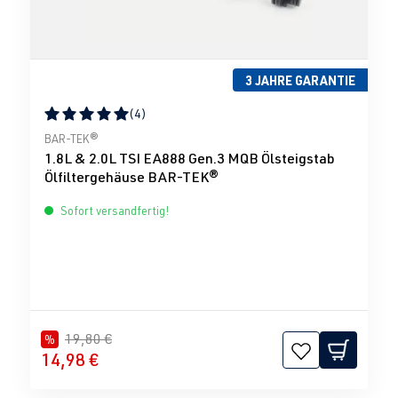
3 JAHRE GARANTIE
(4)
Durchschnittliche Bewertung von 5 von 5 Sternen
BAR-TEK®
1.8L & 2.0L TSI EA888 Gen.3 MQB Ölsteigstab
Ölfiltergehäuse BAR-TEK®
Sofort versandfertig!
19,80 €
%
14,98 €