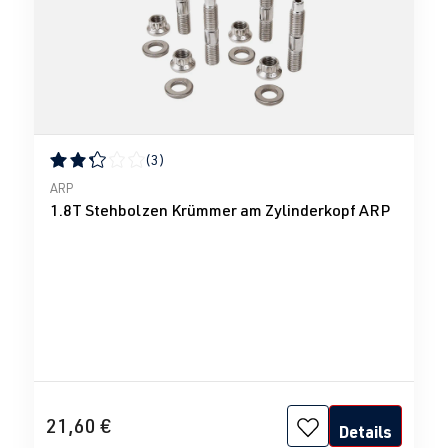
(3)
Durchschnittliche Bewertung von 2.33 von 5 Sternen
ARP
1.8T Stehbolzen Krümmer am Zylinderkopf ARP
21,60 €
Details