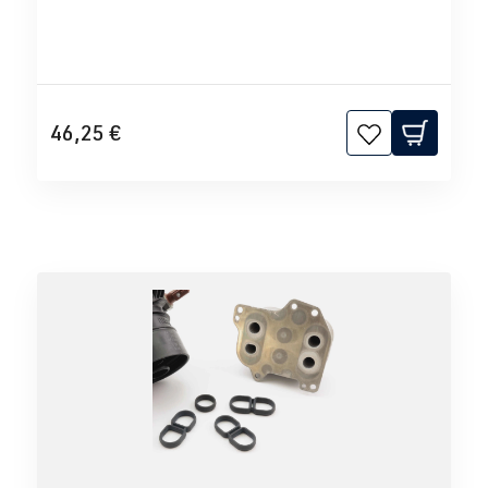
46,25 €