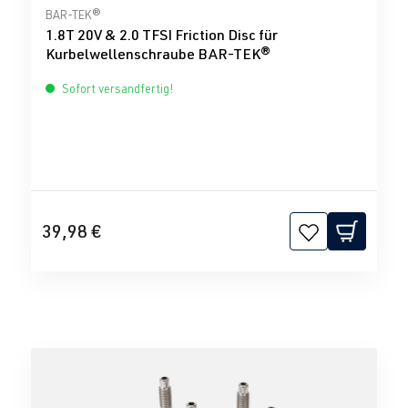
Durchschnittliche Bewertung von 5 von 5 Sternen
BAR-TEK®
1.8T 20V & 2.0 TFSI Friction Disc für
Kurbelwellenschraube BAR-TEK®
Sofort versandfertig!
39,98 €