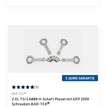
3 JAHRE GARANTIE
(3)
Durchschnittliche Bewertung von 5 von 5 Sternen
BAR-TEK®
2.0L TSI EA888 H-Schaft Pleuel mit ARP 2000
Schrauben BAR-TEK®