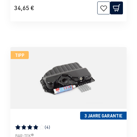
34,65 €
TIPP
3 JAHRE GARANTIE
(4)
Durchschnittliche Bewertung von 4 von 5 Sternen
BAR-TEK®