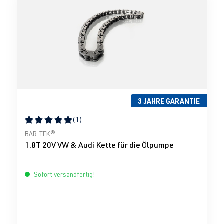
3 JAHRE GARANTIE
(1)
Durchschnittliche Bewertung von 5 von 5 Sternen
BAR-TEK®
1.8T 20V VW & Audi Kette für die Ölpumpe
Sofort versandfertig!