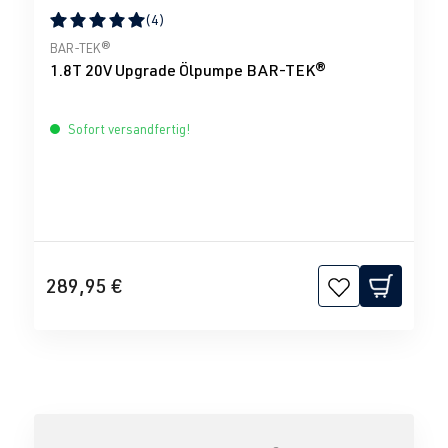
(4)
Durchschnittliche Bewertung von 5 von 5 Sternen
BAR-TEK®
1.8T 20V Upgrade Ölpumpe BAR-TEK®
Sofort versandfertig!
289,95 €