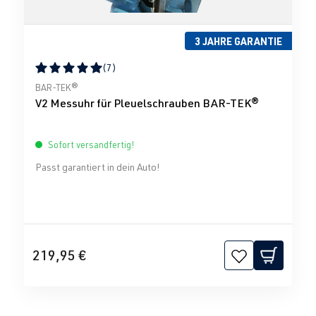
3 JAHRE GARANTIE
(7)
Durchschnittliche Bewertung von 5 von 5 Sternen
BAR-TEK®
V2 Messuhr für Pleuelschrauben BAR-TEK®
Sofort versandfertig!
Passt garantiert in dein Auto!
219,95 €