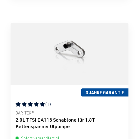
3 JAHRE GARANTIE
(1)
Durchschnittliche Bewertung von 5 von 5 Sternen
BAR-TEK®
2.0L TFSI EA113 Schablone für 1.8T
Kettenspanner Ölpumpe
Sofort versandfertig!