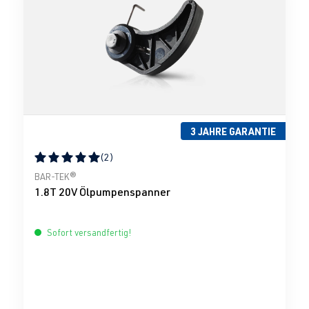
3 JAHRE GARANTIE
(2)
Durchschnittliche Bewertung von 5 von 5 Sternen
BAR-TEK®
1.8T 20V Ölpumpenspanner
Sofort versandfertig!