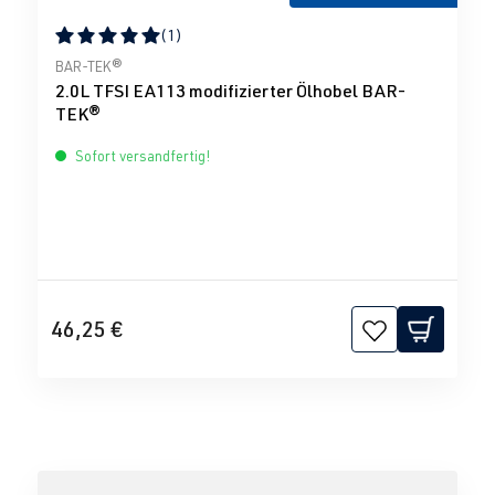
(1)
Durchschnittliche Bewertung von 5 von 5 Sternen
BAR-TEK®
2.0L TFSI EA113 modifizierter Ölhobel BAR-
TEK®
Sofort versandfertig!
46,25 €