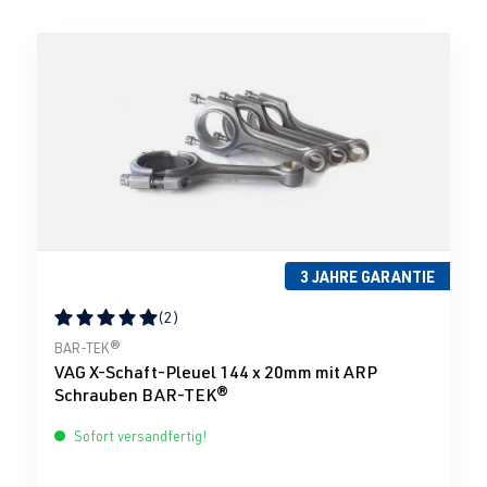
3 JAHRE GARANTIE
(2)
Durchschnittliche Bewertung von 5 von 5 Sternen
BAR-TEK®
VAG X-Schaft-Pleuel 144 x 20mm mit ARP
Schrauben BAR-TEK®
Sofort versandfertig!