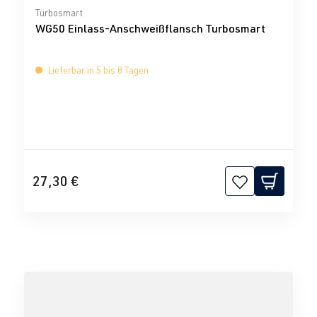
Durchschnittliche Bewertung von 0 von 5 Sternen
Turbosmart
WG50 Einlass-Anschweißflansch Turbosmart
Lieferbar in 5 bis 8 Tagen
27,30 €