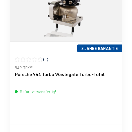
3 JAHRE GARANTIE
(0)
Durchschnittliche Bewertung von 0 von 5 Sternen
BAR-TEK®
Porsche 944 Turbo Wastegate Turbo-Total
Sofort versandfertig!