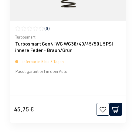
(0)
Durchschnittliche Bewertung von 0 von 5 Sternen
Turbosmart
Turbosmart Gen4 IWG WG38/40/45/50L 5PSI
innere Feder - Braun/Grün
Lieferbar in 5 bis 8 Tagen
Passt garantiert in dein Auto!
45,75 €