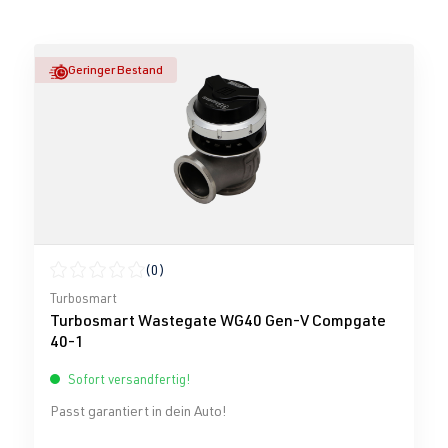
Geringer Bestand
(0)
Durchschnittliche Bewertung von 0 von 5 Sternen
Turbosmart
Turbosmart Wastegate WG40 Gen-V Compgate
40-1
Sofort versandfertig!
Passt garantiert in dein Auto!