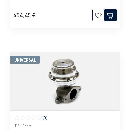
654,45 €
UNIVERSAL
(0)
Durchschnittliche Bewertung von 0 von 5 Sternen
TiAL Sport