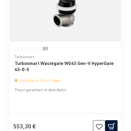
(0)
Durchschnittliche Bewertung von 0 von 5 Sternen
Turbosmart
Turbosmart Wastegate WG45 Gen-V HyperGate
45-0-5
Lieferbar in 5 bis 8 Tagen
Passt garantiert in dein Auto!
553,30 €