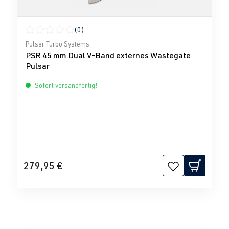
(0)
Durchschnittliche Bewertung von 0 von 5 Sternen
Pulsar Turbo Systems
PSR 45 mm Dual V-Band externes Wastegate
Pulsar
Sofort versandfertig!
279,95 €