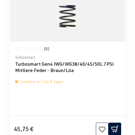
(0)
Durchschnittliche Bewertung von 0 von 5 Sternen
Turbosmart
Turbosmart Gen4 IWG/WG38/40/45/50L 7PSI
Mittlere Feder - Braun/Lila
Lieferbar in 5 bis 8 Tagen
45,75 €