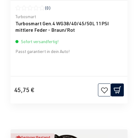
(0)
Durchschnittliche Bewertung von 0 von 5 Sternen
Turbosmart
Turbosmart Gen.4 WG38/40/45/50L 11PSI
mittlere Feder - Braun/Rot
Sofort versandfertig!
Passt garantiert in dein Auto!
45,75 €
Geringer Bestand