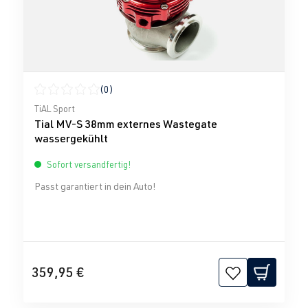
(0)
Durchschnittliche Bewertung von 0 von 5 Sternen
TiAL Sport
Tial MV-S 38mm externes Wastegate
wassergekühlt
Sofort versandfertig!
Passt garantiert in dein Auto!
359,95 €