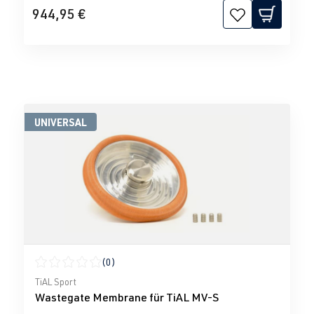
944,95 €
UNIVERSAL
(0)
Durchschnittliche Bewertung von 0 von 5 Sternen
TiAL Sport
Wastegate Membrane für TiAL MV-S