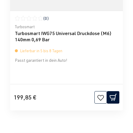
(0)
Durchschnittliche Bewertung von 0 von 5 Sternen
Turbosmart
Turbosmart IWG75 Universal Druckdose (M6)
140mm 0,69 Bar
Lieferbar in 5 bis 8 Tagen
Passt garantiert in dein Auto!
199,85 €