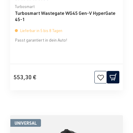
Durchschnittliche Bewertung von 0 von 5 Sternen
Turbosmart
Turbosmart Wastegate WG45 Gen-V HyperGate
45-1
Lieferbar in 5 bis 8 Tagen
Passt garantiert in dein Auto!
553,30 €
UNIVERSAL