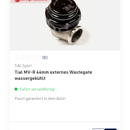
(0)
Durchschnittliche Bewertung von 0 von 5 Sternen
TiAL Sport
Tial MV-R 44mm externes Wastegate
wassergekühlt
Sofort versandfertig!
Passt garantiert in dein Auto!