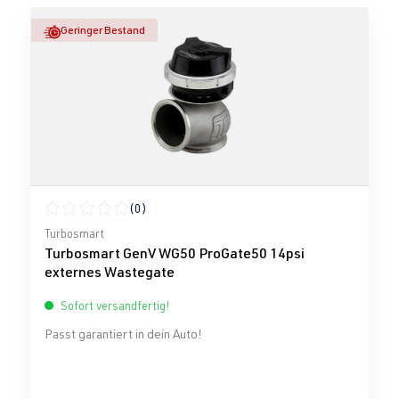
Geringer Bestand
(0)
Durchschnittliche Bewertung von 0 von 5 Sternen
Turbosmart
Turbosmart GenV WG50 ProGate50 14psi
externes Wastegate
Sofort versandfertig!
Passt garantiert in dein Auto!