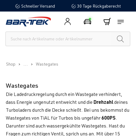
Schneller Versand
30 Tage Rückgaberecht
alt springen
...
Shop
Wastegates
Wastegates
Die Ladedruckregelung durch ein Wastegate verhindert,
Drehzahl
dass Energie ungenutzt entweicht und die
deines
Turboladers durch die Decke schießt. Bei uns bekommst du
600PS
Wastegates von TiAL für Turbos bis ungefähr
.
Darunter sind auch wassergekühlte Wastegates. Hast du
Fragen zum richtigen Ventil, sprich uns an. Mit über 15