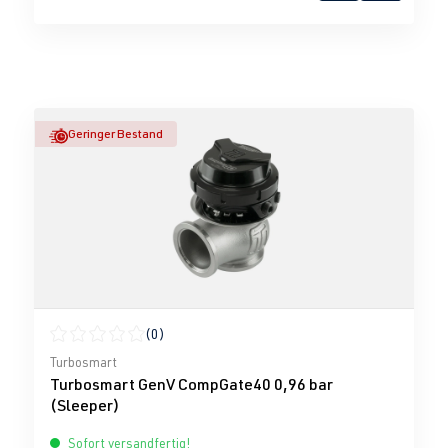
Geringer Bestand
(0)
Durchschnittliche Bewertung von 0 von 5 Sternen
Turbosmart
Turbosmart GenV CompGate40 0,96 bar
(Sleeper)
Sofort versandfertig!