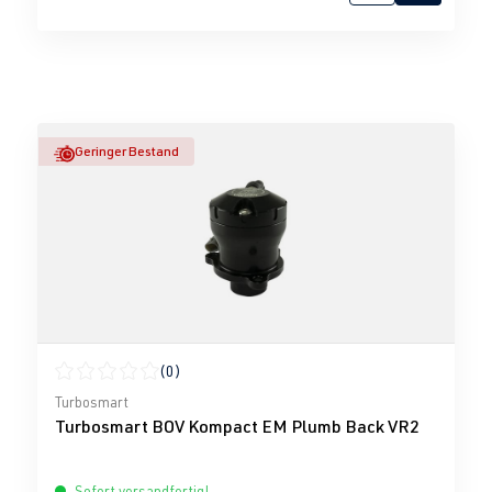
Geringer Bestand
(0)
Durchschnittliche Bewertung von 0 von 5 Sternen
Turbosmart
Turbosmart BOV Kompact EM Plumb Back VR2
Sofort versandfertig!