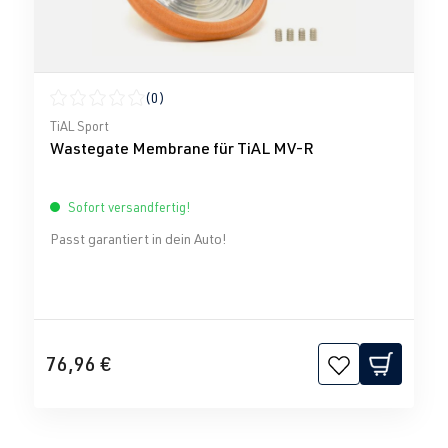
(0)
Durchschnittliche Bewertung von 0 von 5 Sternen
TiAL Sport
Wastegate Membrane für TiAL MV-R
Sofort versandfertig!
Passt garantiert in dein Auto!
76,96 €