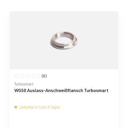
(0)
Durchschnittliche Bewertung von 0 von 5 Sternen
Turbosmart
WG50 Auslass-Anschweißflansch Turbosmart
Lieferbar in 5 bis 8 Tagen