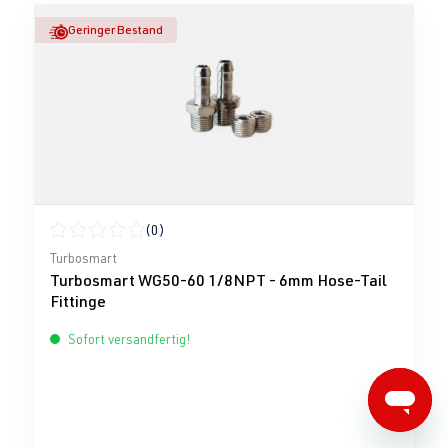
Geringer Bestand
(0)
Durchschnittliche Bewertung von 0 von 5 Sternen
Turbosmart
Turbosmart WG50-60 1/8NPT - 6mm Hose-Tail
Fittinge
Sofort versandfertig!