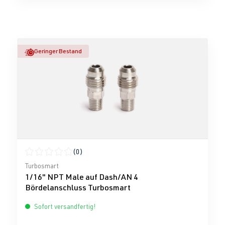
Geringer Bestand
(0)
Durchschnittliche Bewertung von 0 von 5 Sternen
Turbosmart
1/16" NPT Male auf Dash/AN 4
Bördelanschluss Turbosmart
Sofort versandfertig!