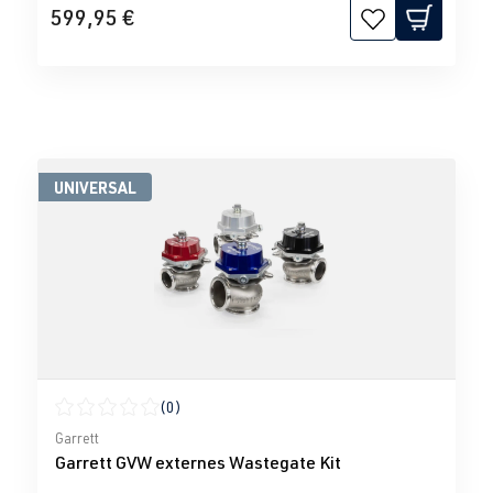
599,95 €
UNIVERSAL
(0)
Durchschnittliche Bewertung von 0 von 5 Sternen
Garrett
Garrett GVW externes Wastegate Kit