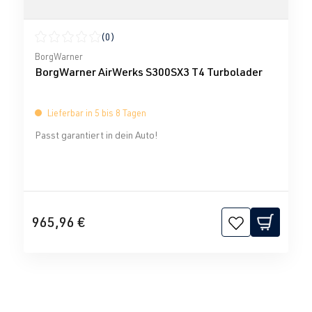
(0)
Durchschnittliche Bewertung von 0 von 5 Sternen
BorgWarner
BorgWarner AirWerks S300SX3 T4 Turbolader
Lieferbar in 5 bis 8 Tagen
Passt garantiert in dein Auto!
965,96 €