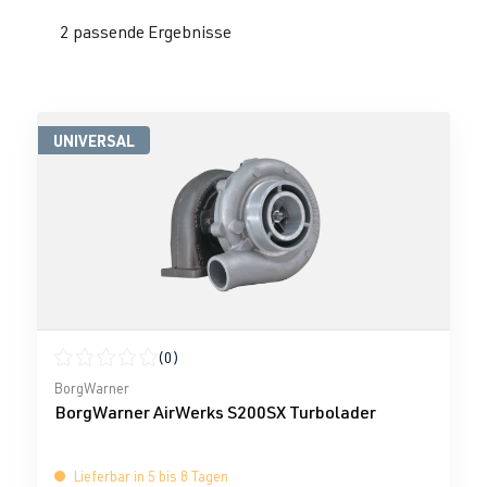
2 passende Ergebnisse
UNIVERSAL
(0)
Durchschnittliche Bewertung von 0 von 5 Sternen
BorgWarner
BorgWarner AirWerks S200SX Turbolader
Lieferbar in 5 bis 8 Tagen