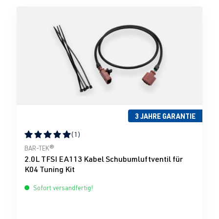
3 JAHRE GARANTIE
(1)
Durchschnittliche Bewertung von 5 von 5 Sternen
BAR-TEK®
2.0L TFSI EA113 Kabel Schubumluftventil für
K04 Tuning Kit
Sofort versandfertig!