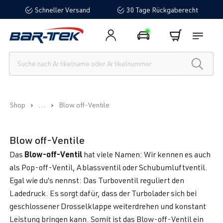
Schneller Versand
30 Tage Rückgaberecht
alt springen
...
Shop
Blow off-Ventile
Blow off-Ventile
Blow-off-Ventil
Das
hat viele Namen: Wir kennen es auch
als Pop-off-Ventil, Ablassventil oder Schubumluftventil.
Egal wie du’s nennst: Das Turboventil reguliert den
Ladedruck. Es sorgt dafür, dass der Turbolader sich bei
geschlossener Drosselklappe weiterdrehen und konstant
Leistung bringen kann. Somit ist das Blow-off-Ventil ein