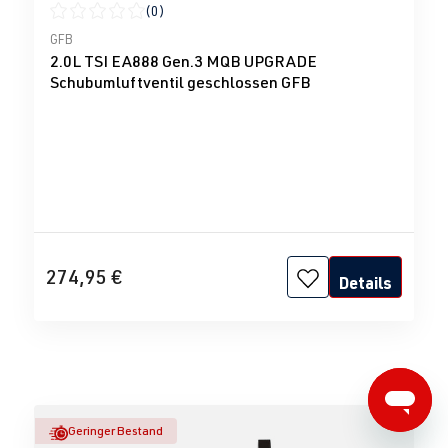
(0)
Durchschnittliche Bewertung von 0 von 5 Sternen
GFB
2.0L TSI EA888 Gen.3 MQB UPGRADE
Schubumluftventil geschlossen GFB
274,95 €
Details
Geringer Bestand