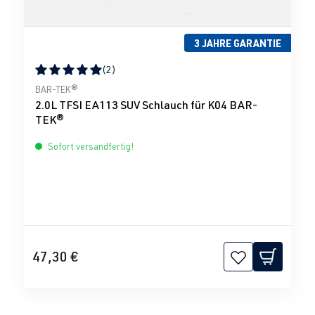
3 JAHRE GARANTIE
(2)
Durchschnittliche Bewertung von 5 von 5 Sternen
BAR-TEK®
2.0L TFSI EA113 SUV Schlauch für K04 BAR-
TEK®
Sofort versandfertig!
47,30 €