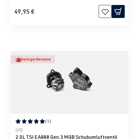
49,95 €
Geringer Bestand
(1)
Durchschnittliche Bewertung von 5 von 5 Sternen
GFB
2.0L TSI EA888 Gen.3 MQB Schubumluftventil