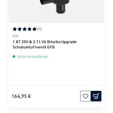
(1)
Durchschnittliche Bewertung von 5 von 5 Sternen
GFB
1.8T 20V & 2.7L V6 Biturbo Upgrade
Schubumluftventil GFB
Sofort versandfertig!
164,95 €