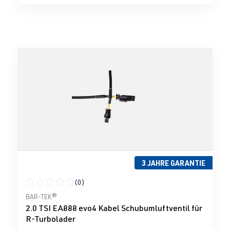
3 JAHRE GARANTIE
(0)
Durchschnittliche Bewertung von 0 von 5 Sternen
BAR-TEK®
2.0 TSI EA888 evo4 Kabel Schubumluftventil für
R-Turbolader