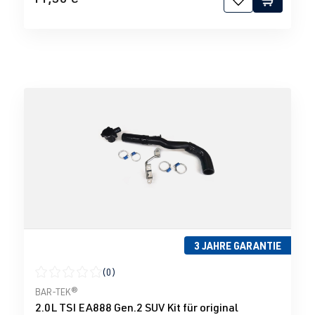
3 JAHRE GARANTIE
(0)
Durchschnittliche Bewertung von 0 von 5 Sternen
BAR-TEK®
2.0L TSI EA888 Gen.2 SUV Kit für original