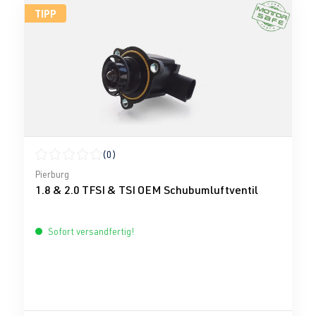
TIPP
(0)
Durchschnittliche Bewertung von 0 von 5 Sternen
Pierburg
1.8 & 2.0 TFSI & TSI OEM Schubumluftventil
Sofort versandfertig!