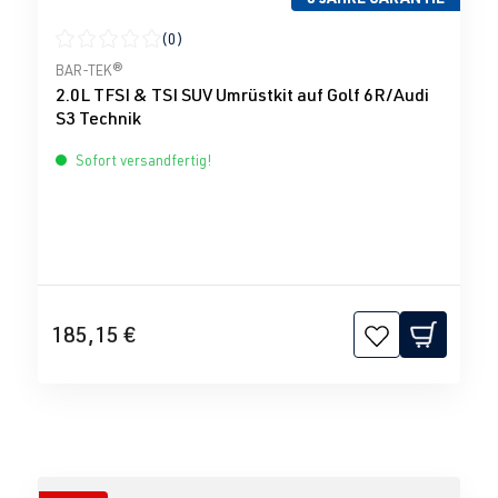
(0)
Durchschnittliche Bewertung von 0 von 5 Sternen
BAR-TEK®
2.0L TFSI & TSI SUV Umrüstkit auf Golf 6R/Audi
S3 Technik
Sofort versandfertig!
185,15 €