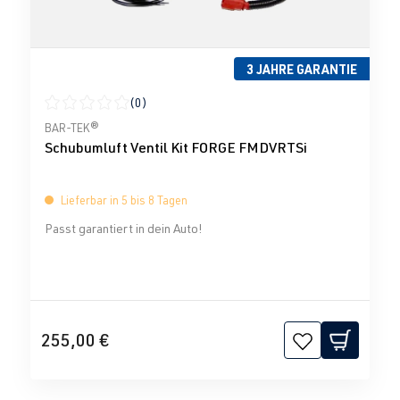
3 JAHRE GARANTIE
(0)
Durchschnittliche Bewertung von 0 von 5 Sternen
BAR-TEK®
Schubumluft Ventil Kit FORGE FMDVRTSi
Lieferbar in 5 bis 8 Tagen
Passt garantiert in dein Auto!
255,00 €