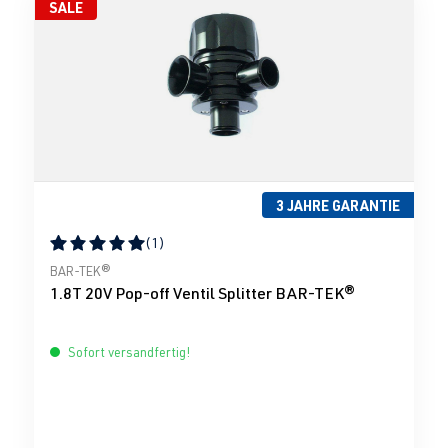
SALE
3 JAHRE GARANTIE
(1)
Durchschnittliche Bewertung von 5 von 5 Sternen
BAR-TEK®
1.8T 20V Pop-off Ventil Splitter BAR-TEK®
Sofort versandfertig!