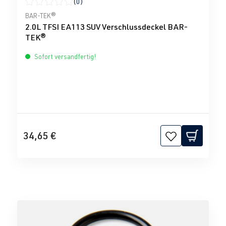
(0)
Durchschnittliche Bewertung von 0 von 5 Sternen
BAR-TEK®
2.0L TFSI EA113 SUV Verschlussdeckel BAR-
TEK®
Sofort versandfertig!
34,65 €