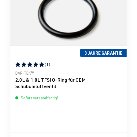
3 JAHRE GARANTIE
(1)
Durchschnittliche Bewertung von 5 von 5 Sternen
BAR-TEK®
2.0L & 1.8L TFSI O-Ring für OEM
Schubumluftventil
Sofort versandfertig!