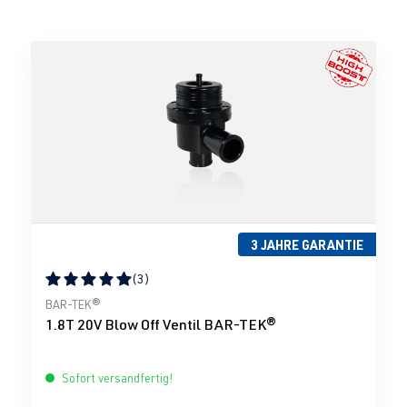
3 JAHRE GARANTIE
(3)
Durchschnittliche Bewertung von 5 von 5 Sternen
BAR-TEK®
1.8T 20V Blow Off Ventil BAR-TEK®
Sofort versandfertig!