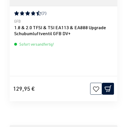
(7)
Durchschnittliche Bewertung von 4.43 von 5 Sternen
GFB
1.8 & 2.0 TFSI & TSI EA113 & EA888 Upgrade
Schubumluftventil GFB DV+
Sofort versandfertig!
129,95 €