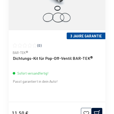
3 JAHRE GARANTIE
(0)
Durchschnittliche Bewertung von 0 von 5 Sternen
BAR-TEK®
Dichtungs-Kit für Pop-Off-Ventil BAR-TEK®
Sofort versandfertig!
Passt garantiert in dein Auto!
11,50 €