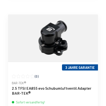
3 JAHRE GARANTIE
(0)
Durchschnittliche Bewertung von 0 von 5 Sternen
BAR-TEK®
2.5 TFSI EA855 evo Schubumluftventil Adapter
BAR-TEK®
Sofort versandfertig!