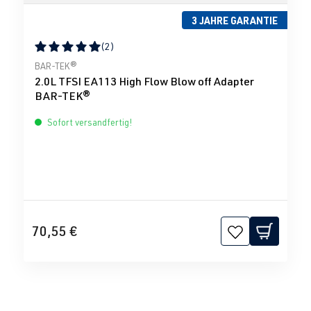
3 JAHRE GARANTIE
(2)
Durchschnittliche Bewertung von 5 von 5 Sternen
BAR-TEK®
2.0L TFSI EA113 High Flow Blow off Adapter
BAR-TEK®
Sofort versandfertig!
70,55 €