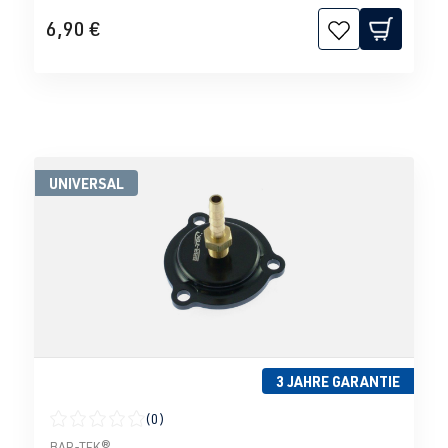
6,90 €
UNIVERSAL
3 JAHRE GARANTIE
(0)
Durchschnittliche Bewertung von 0 von 5 Sternen
BAR-TEK®