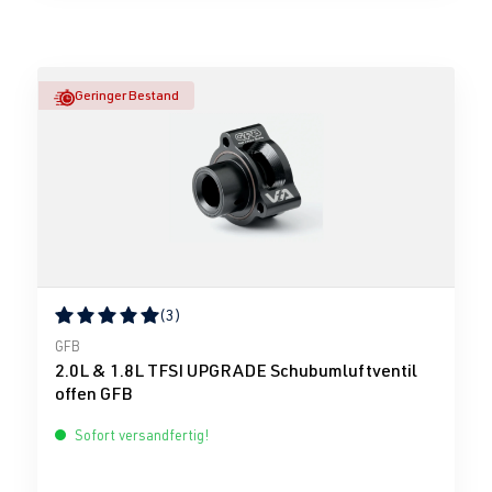
Geringer Bestand
(3)
Durchschnittliche Bewertung von 5 von 5 Sternen
GFB
2.0L & 1.8L TFSI UPGRADE Schubumluftventil
offen GFB
Sofort versandfertig!