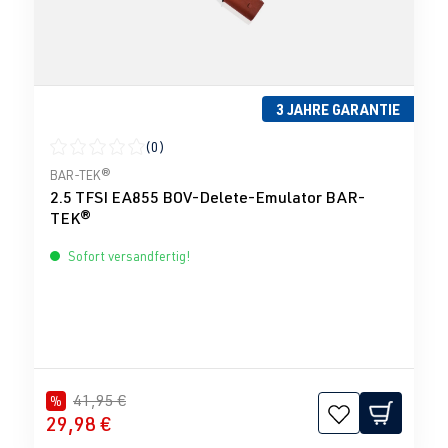
3 JAHRE GARANTIE
(0)
Durchschnittliche Bewertung von 0 von 5 Sternen
BAR-TEK®
2.5 TFSI EA855 BOV-Delete-Emulator BAR-
TEK®
Sofort versandfertig!
41,95 €
%
29,98 €