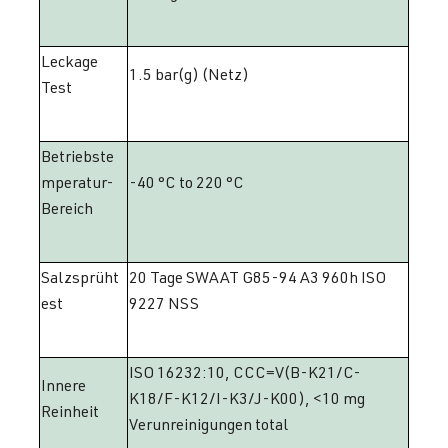
Leckage
1.5 bar(g) (Netz)
Test
Betriebste
mperatur-
-40 °C to 220 °C
Bereich
Salzsprüht
20 Tage SWAAT G85-94 A3 960h ISO
est
9227 NSS
ISO 16232:10, CCC=V(B-K21/C-
Innere
K18/F-K12/I-K3/J-K00), <10 mg
Reinheit
Verunreinigungen total