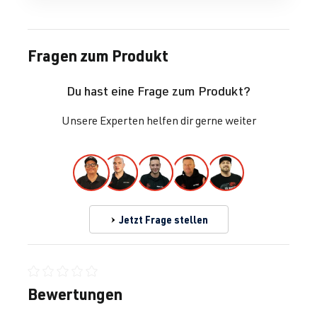
Fragen zum Produkt
Du hast eine Frage zum Produkt?
Unsere Experten helfen dir gerne weiter
Jetzt Frage stellen
Durchschnittliche Bewertung von 0 von 5 Sternen
Bewertungen