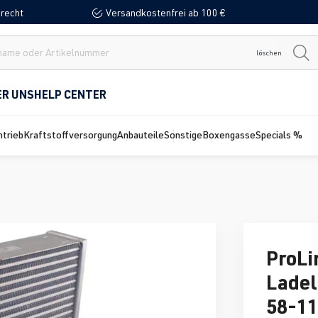
recht
Versandkostenfrei ab 100 €
löschen
ER UNS
HELP CENTER
ntrieb
Kraftstoffversorgung
Anbauteile
Sonstige
Boxengasse
Specials %
ProLi
Ladel
58-1