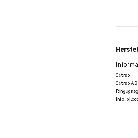
Herstel
Informa
Setrab
Setrab AB
Ringugnsg
info-oilc