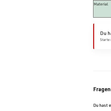
Material
Du h
Starte 
Fragen
Du hast 