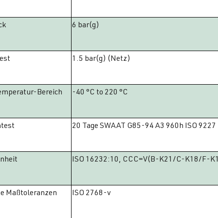
ck
6 bar(g)
est
1.5 bar(g) (Netz)
emperatur-Bereich
-40 °C to 220 °C
test
20 Tage SWAAT G85-94 A3 960h ISO 9227
inheit
ISO 16232:10, CCC=V(B-K21/C-K18/F-K12/
e Maßtoleranzen
ISO 2768-v