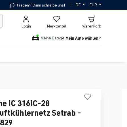
|
DE
EUR
Fragen? Dann schreibe uns!
Login
Merkzettel
Warenkorb
Mein Auto wählen
Meine Garage:
ne IC 316IC-28
uftkühlernetz Setrab -
1829