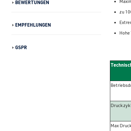
Maxim
BEWERTUNGEN
zu 10
Extre
EMPFEHLUNGEN
Hohe 
GSPR
Technisch
Betriebsd
Druckzyk
Max Druc