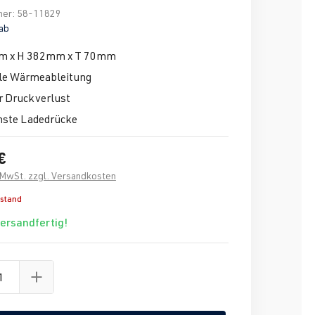
mer:
58-11829
ab
m x H 382mm x T 70mm
e Wärmeableitung
r Druckverlust
hste Ladedrücke
€
. MwSt. zzgl. Versandkosten
estand
versandfertig!