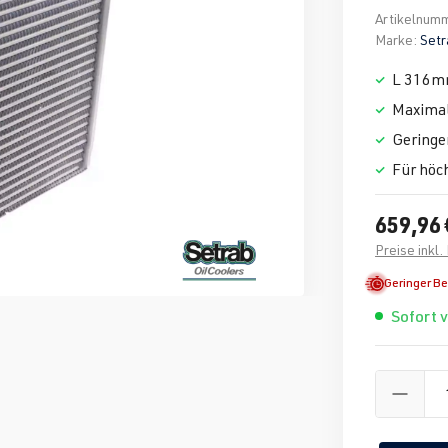
Artikelnum
Marke:
Setr
L 316m
Maximal
Geringe
Für höc
659,96 
Preise inkl
Geringer B
Sofort 