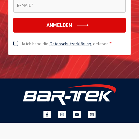
E-MAIL
*
E-MAIL
*
ANMELDEN
Ja ich habe die
Datenschutzerklärung
gelesen
*