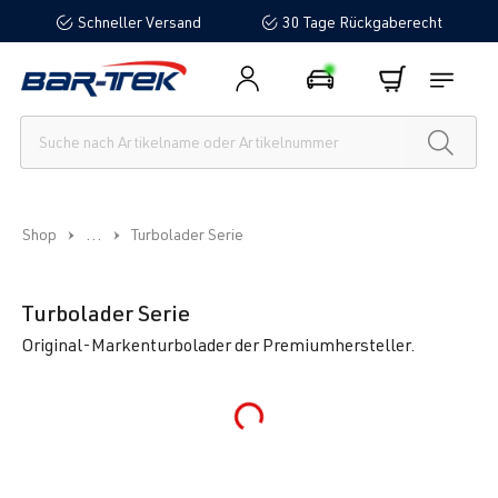
Schneller Versand
30 Tage Rückgaberecht
alt springen
...
Shop
Turbolader Serie
Turbolader Serie
Original-Markenturbolader der Premiumhersteller.
Loading...