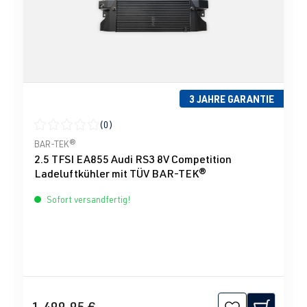
3 JAHRE GARANTIE
(0)
Durchschnittliche Bewertung von 0 von 5 Sternen
BAR-TEK®
2.5 TFSI EA855 Audi RS3 8V Competition
Ladeluftkühler mit TÜV BAR-TEK®
Sofort versandfertig!
1.499,95 €