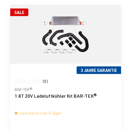
SALE
3 JAHRE GARANTIE
(0)
Durchschnittliche Bewertung von 0 von 5 Sternen
BAR-TEK®
1.8T 20V Ladeluftkühler Kit BAR-TEK®
Lieferbar in 5 bis 8 Tagen