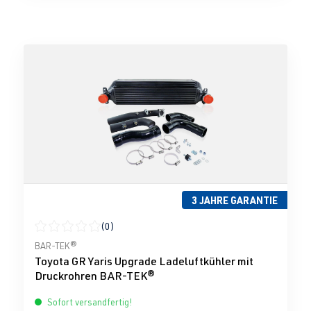
3 JAHRE GARANTIE
(0)
Durchschnittliche Bewertung von 0 von 5 Sternen
BAR-TEK®
Toyota GR Yaris Upgrade Ladeluftkühler mit
Druckrohren BAR-TEK®
Sofort versandfertig!