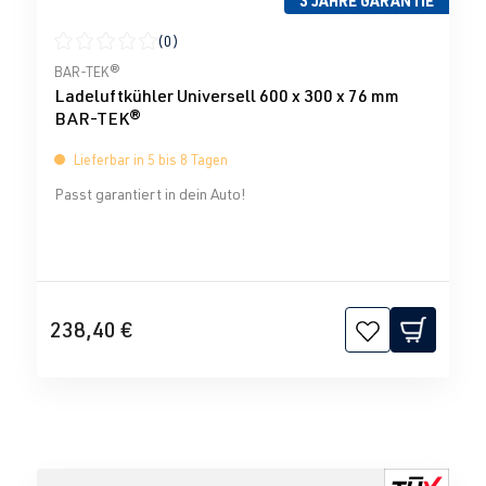
3 JAHRE GARANTIE
(0)
Durchschnittliche Bewertung von 0 von 5 Sternen
BAR-TEK®
Ladeluftkühler Universell 600 x 300 x 76 mm
BAR-TEK®
Lieferbar in 5 bis 8 Tagen
Passt garantiert in dein Auto!
238,40 €