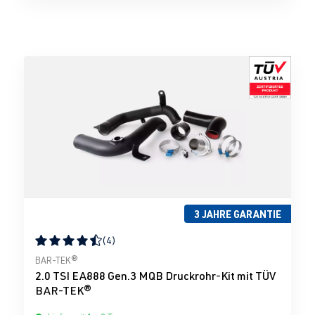
3 JAHRE GARANTIE
(4)
Durchschnittliche Bewertung von 4.5 von 5 Sternen
BAR-TEK®
2.0 TSI EA888 Gen.3 MQB Druckrohr-Kit mit TÜV
BAR-TEK®