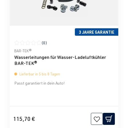
3 JAHRE GARANTIE
(0)
Durchschnittliche Bewertung von 0 von 5 Sternen
BAR-TEK®
Wasserleitungen für Wasser-Ladeluftkühler
BAR-TEK®
Lieferbar in 5 bis 8 Tagen
Passt garantiert in dein Auto!
115,70 €