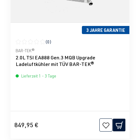
3 JAHRE GARANTIE
(0)
Durchschnittliche Bewertung von 0 von 5 Sternen
BAR-TEK®
2.0L TSI EA888 Gen.3 MQB Upgrade
Ladeluftkühler mit TÜV BAR-TEK®
Lieferzeit 1 - 3 Tage
849,95 €