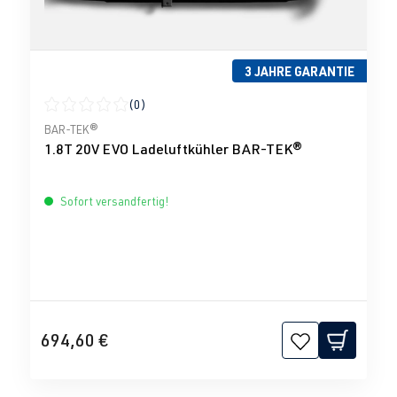
3 JAHRE GARANTIE
(0)
Durchschnittliche Bewertung von 0 von 5 Sternen
BAR-TEK®
1.8T 20V EVO Ladeluftkühler BAR-TEK®
Sofort versandfertig!
694,60 €