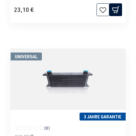
23,10 €
UNIVERSAL
3 JAHRE GARANTIE
(0)
Durchschnittliche Bewertung von 0 von 5 Sternen