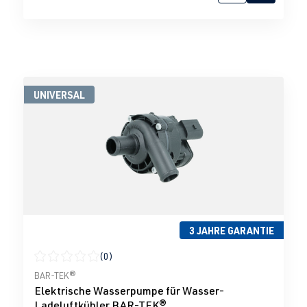
UNIVERSAL
3 JAHRE GARANTIE
(0)
Durchschnittliche Bewertung von 0 von 5 Sternen
BAR-TEK®
Elektrische Wasserpumpe für Wasser-
Ladeluftkühler BAR-TEK®