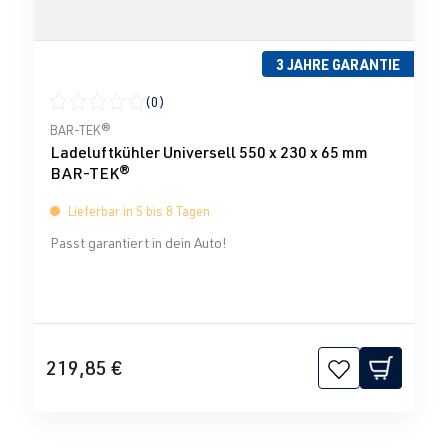
3 JAHRE GARANTIE
(0)
Durchschnittliche Bewertung von 0 von 5 Sternen
BAR-TEK®
Ladeluftkühler Universell 550 x 230 x 65 mm
BAR-TEK®
Lieferbar in 5 bis 8 Tagen
Passt garantiert in dein Auto!
219,85 €