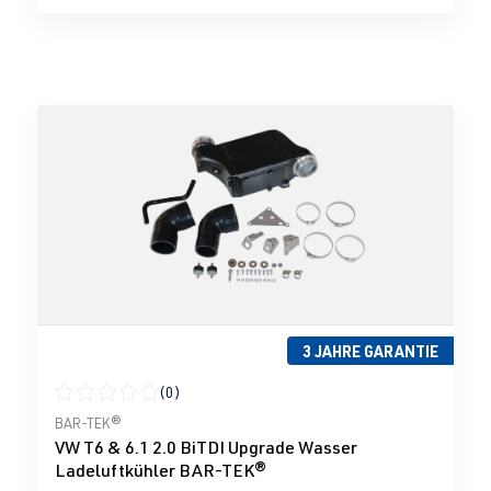
3 JAHRE GARANTIE
(0)
Durchschnittliche Bewertung von 0 von 5 Sternen
BAR-TEK®
VW T6 & 6.1 2.0 BiTDI Upgrade Wasser
Ladeluftkühler BAR-TEK®