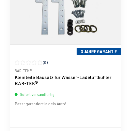
3 JAHRE GARANTIE
(0)
Durchschnittliche Bewertung von 0 von 5 Sternen
BAR-TEK®
Kleinteile Bausatz für Wasser-Ladeluftkühler
BAR-TEK®
Sofort versandfertig!
Passt garantiert in dein Auto!