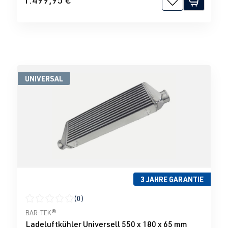
UNIVERSAL
3 JAHRE GARANTIE
(0)
Durchschnittliche Bewertung von 0 von 5 Sternen
BAR-TEK®
Ladeluftkühler Universell 550 x 180 x 65 mm