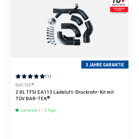
3 JAHRE GARANTIE
(1)
Durchschnittliche Bewertung von 5 von 5 Sternen
BAR-TEK®
2.0L TFSI EA113 Ladeluft-Druckrohr-Kit mit
TÜV BAR-TEK®
Lieferzeit 1 - 3 Tage