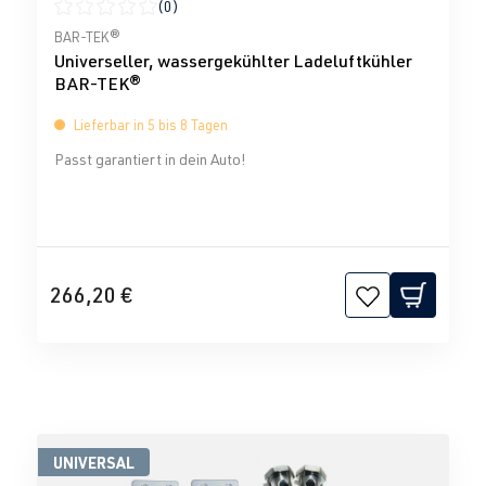
(0)
Durchschnittliche Bewertung von 0 von 5 Sternen
BAR-TEK®
Universeller, wassergekühlter Ladeluftkühler
BAR-TEK®
Lieferbar in 5 bis 8 Tagen
Passt garantiert in dein Auto!
266,20 €
UNIVERSAL