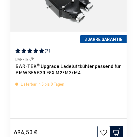
3 JAHRE GARANTIE
(2)
Durchschnittliche Bewertung von 5 von 5 Sternen
BAR-TEK®
BAR-TEK® Upgrade Ladeluftkühler passend für
BMW S55B30 F8X M2/M3/M4
Lieferbar in 5 bis 8 Tagen
694,50 €