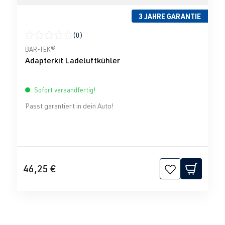
3 JAHRE GARANTIE
(0)
Durchschnittliche Bewertung von 0 von 5 Sternen
BAR-TEK®
Adapterkit Ladeluftkühler
Sofort versandfertig!
Passt garantiert in dein Auto!
46,25 €