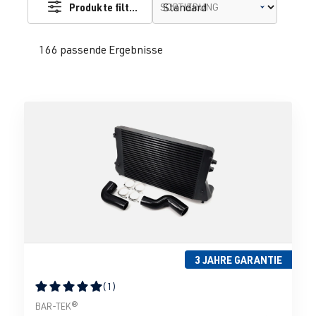
Produkte filtern
SORTIERUNG
166 passende Ergebnisse
3 JAHRE GARANTIE
(1)
Durchschnittliche Bewertung von 5 von 5 Sternen
BAR-TEK®