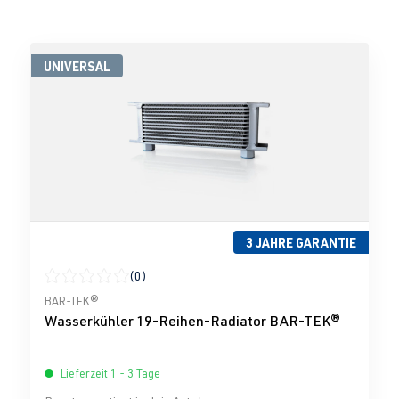
UNIVERSAL
3 JAHRE GARANTIE
(0)
Durchschnittliche Bewertung von 0 von 5 Sternen
BAR-TEK®
Wasserkühler 19-Reihen-Radiator BAR-TEK®
Lieferzeit 1 - 3 Tage