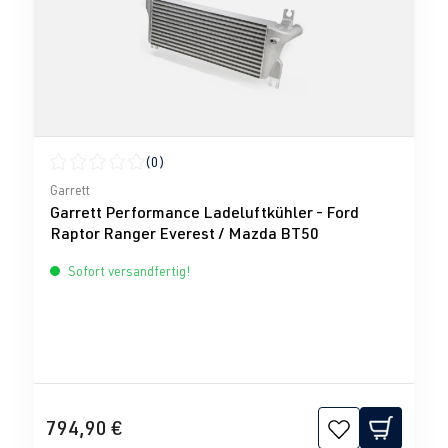
(0)
Durchschnittliche Bewertung von 0 von 5 Sternen
Garrett
Garrett Performance Ladeluftkühler - Ford
Raptor Ranger Everest / Mazda BT50
Sofort versandfertig!
794,90 €