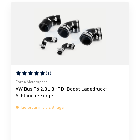
(1)
Durchschnittliche Bewertung von 5 von 5 Sternen
Forge Motorsport
VW Bus T6 2.0L Bi-TDI Boost Ladedruck-
Schläuche Forge
Lieferbar in 5 bis 8 Tagen