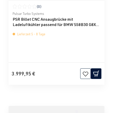
(0)
Durchschnittliche Bewertung von 0 von 5 Sternen
Pulsar Turbo Systems
PSR Billet CNC Ansaugbrücke mit
Ladeluftkühler passend für BMW S58B30 G8X
M2/M3/M4 Pulsar
Lieferzeit 5 - 8 Tage
3.999,95 €