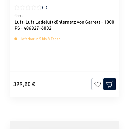
(0)
Durchschnittliche Bewertung von 0 von 5 Sternen
Garrett
Luft-Luft Ladeluftkühlernetz von Garrett - 1000
PS - 486827-6002
Lieferbar in 5 bis 8 Tagen
399,80 €