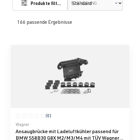
Produkte filtern
SORTIERUNG
166 passende Ergebnisse
(0)
Durchschnittliche Bewertung von 0 von 5 Sternen
Wagner
Ansaugbrücke mit Ladeluftkühler passend für
BMW S58B30 G8X M2/M3/M4 mit TÜV Wagner