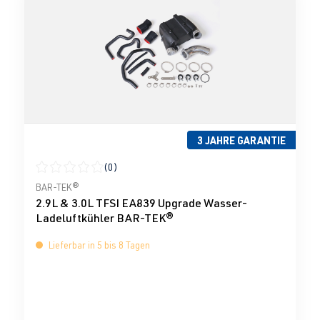
3 JAHRE GARANTIE
(0)
Durchschnittliche Bewertung von 0 von 5 Sternen
BAR-TEK®
2.9L & 3.0L TFSI EA839 Upgrade Wasser-
Ladeluftkühler BAR-TEK®
Lieferbar in 5 bis 8 Tagen