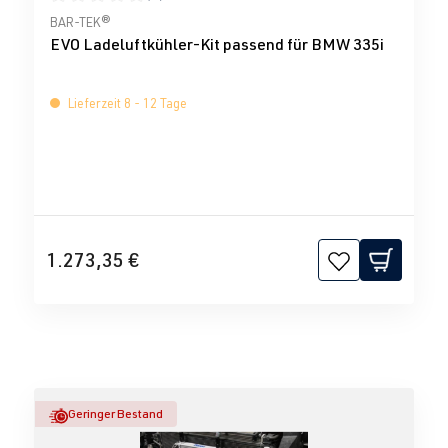
Durchschnittliche Bewertung von 0 von 5 Sternen
BAR-TEK®
EVO Ladeluftkühler-Kit passend für BMW 335i
Lieferzeit 8 - 12 Tage
1.273,35 €
Geringer Bestand