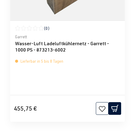
(0)
Durchschnittliche Bewertung von 0 von 5 Sternen
Garrett
Wasser-Luft Ladeluftkühlernetz - Garrett -
1000 PS - 873213-6002
Lieferbar in 5 bis 8 Tagen
455,75 €