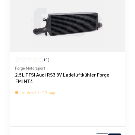
(0)
Durchschnittliche Bewertung von 0 von 5 Sternen
Forge Motorsport
2.5L TFSI Audi RS3 8V Ladeluftkühler Forge
FMINT4
Lieferzeit 8 - 12 Tage