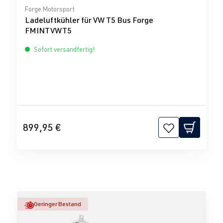
Durchschnittliche Bewertung von 0 von 5 Sternen
Forge Motorsport
Ladeluftkühler für VW T5 Bus Forge
FMINTVWT5
Sofort versandfertig!
899,95 €
Geringer Bestand