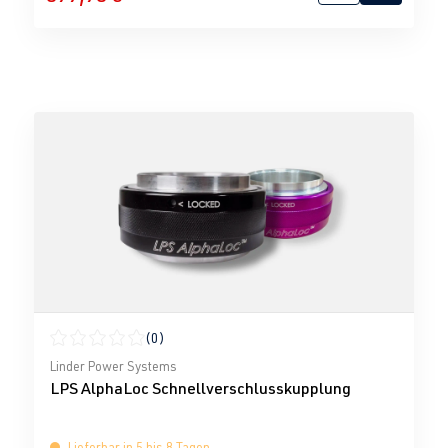
(0)
Durchschnittliche Bewertung von 0 von 5 Sternen
Linder Power Systems
LPS AlphaLoc Schnellverschlusskupplung
Lieferbar in 5 bis 8 Tagen