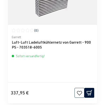
(0)
Durchschnittliche Bewertung von 0 von 5 Sternen
Garrett
Luft-Luft Ladeluftkühlernetz von Garrett - 900
PS - 703518-6005
Sofort versandfertig!
337,95 €