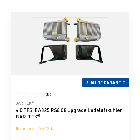
3 JAHRE GARANTIE
(0)
Durchschnittliche Bewertung von 0 von 5 Sternen
BAR-TEK®
4.0 TFSI EA825 RS6 C8 Upgrade Ladeluftkühler
BAR-TEK®
Lieferzeit 5 – 12 Tage