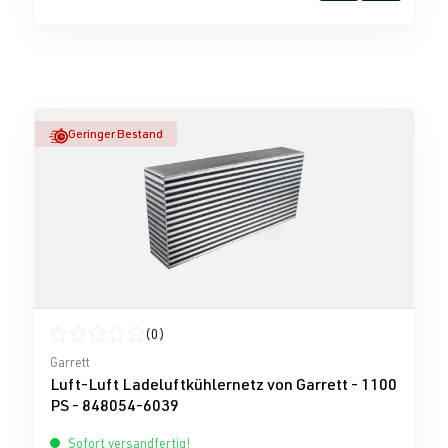
Geringer Bestand
(0)
Durchschnittliche Bewertung von 0 von 5 Sternen
Garrett
Luft-Luft Ladeluftkühlernetz von Garrett - 1100
PS - 848054-6039
Sofort versandfertig!