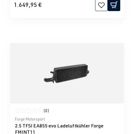
1.649,95 €
(0)
Durchschnittliche Bewertung von 0 von 5 Sternen
Forge Motorsport
2.5 TFSI EA855 evo Ladeluftkühler Forge
FMINT11