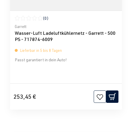
(0)
Durchschnittliche Bewertung von 0 von 5 Sternen
Garrett
Wasser-Luft Ladeluftkühlernetz - Garrett - 500
PS - 717874-6009
Lieferbar in 5 bis 8 Tagen
Passt garantiert in dein Auto!
253,45 €