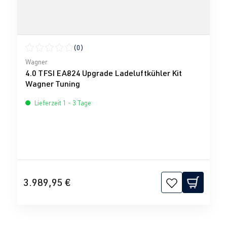
(0)
Durchschnittliche Bewertung von 0 von 5 Sternen
Wagner
4.0 TFSI EA824 Upgrade Ladeluftkühler Kit
Wagner Tuning
Lieferzeit 1 - 3 Tage
3.989,95 €