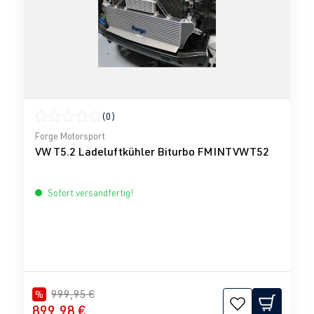
(0)
Durchschnittliche Bewertung von 0 von 5 Sternen
Forge Motorsport
VW T5.2 Ladeluftkühler Biturbo FMINTVWT52
Sofort versandfertig!
999,95 €
%
899,98 €