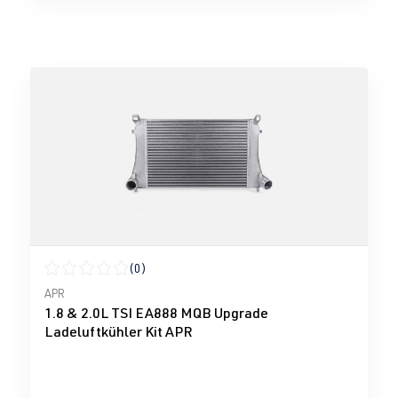
(0)
Durchschnittliche Bewertung von 0 von 5 Sternen
APR
1.8 & 2.0L TSI EA888 MQB Upgrade
Ladeluftkühler Kit APR