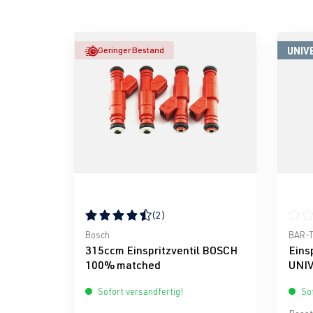
UNIV
Geringer Bestand
(2)
Durchschnittliche Bewertung von 4.5 von 5 Ste
Durch
Bosch
BAR-
315ccm Einspritzventil BOSCH
Eins
100% matched
UNI
Sofort versandfertig!
Sof