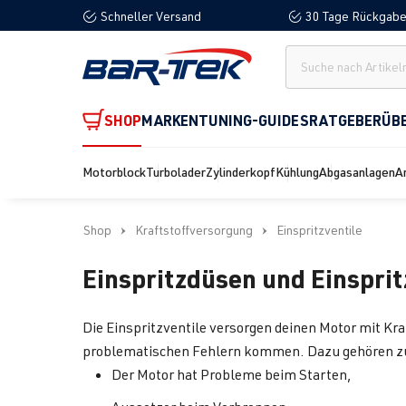
Schneller Versand
30 Tage Rückgabe
springen
Zur Hauptnavigation springen
SHOP
MARKEN
TUNING-GUIDES
RATGEBER
ÜB
Motorblock
Turbolader
Zylinderkopf
Kühlung
Abgasanlagen
A
Shop
Kraftstoffversorgung
Einspritzventile
Einspritzdüsen und Einsprit
Die Einspritzventile versorgen deinen Motor mit Kra
problematischen Fehlern kommen. Dazu gehören z
Der Motor hat Probleme beim Starten,