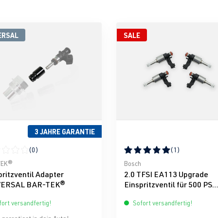
ERSAL
SALE
3 JAHRE GARANTIE
(0)
(1)
rnen
schnittliche Bewertung von 0 von 5 Sternen
Durchschnittliche Bewertun
TEK®
Bosch
pritzventil Adapter
2.0 TFSI EA113 Upgrade
VERSAL BAR-TEK®
Einspritzventil für 500 PS
matched Bosch
ort versandfertig!
Sofort versandfertig!