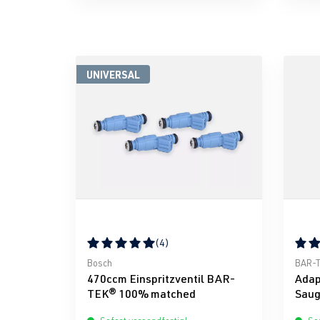
UNIVERSAL
(4)
Durchschnittliche Bewertung von 5 von 5 Ster
Durch
Bosch
BAR-
470ccm Einspritzventil BAR-
Adap
TEK® 100% matched
Saug
TEK