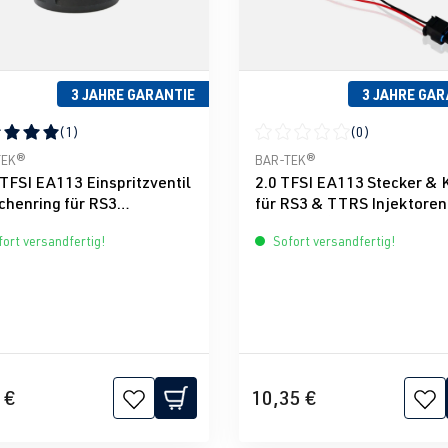
3 JAHRE GARANTIE
3 JAHRE GAR
(1)
(0)
nen
schnittliche Bewertung von 5 von 5 Sternen
Durchschnittliche Bewertun
TEK®
BAR-TEK®
 TFSI EA113 Einspritzventil
2.0 TFSI EA113 Stecker & 
chenring für RS3
für RS3 & TTRS Injektoren
ktoren
BAR-TEK®
ort versandfertig!
Sofort versandfertig!
 €
10,35 €