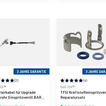
3 JAHRE GARANTIE
3 JAHRE GAR
(2)
(4)
nen
schnittliche Bewertung von 5 von 5 Sternen
Durchschnittliche Bewertun
TEK®
BAR-TEK®
terkabel für Upgrade
TFSI Kraftstoffeinspritzven
rohr Einspritzventil BAR-
Reparatursatz
®