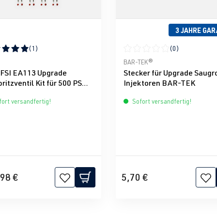
3 JAHRE GAR
(1)
(0)
nen
schnittliche Bewertung von 5 von 5 Sternen
Durchschnittliche Bewertun
BAR-TEK®
TFSI EA113 Upgrade
Stecker für Upgrade Saugr
ritzventil Kit für 500 PS
Injektoren BAR-TEK
hed Bosch
ort versandfertig!
Sofort versandfertig!
98 €
5,70 €