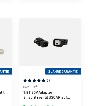
ANTIE
3 JAHRE GARANTIE
(2)
g von 5 von 5 Sternen
Durchschnittliche Bewertung von 5 von 5 Sternen
BAR-TEK®
til
1.8T 20V Adapter
Einspritzventil USCAR auf
Bosch EV1 BAR-TEK®