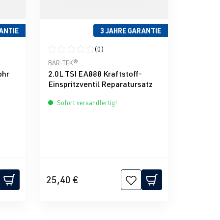
ANTIE
3 JAHRE GARANTIE
(0)
g von 0 von 5 Sternen
Durchschnittliche Bewertung von 0 von 5 Sternen
BAR-TEK®
ohr
2.0L TSI EA888 Kraftstoff-
Einspritzventil Reparatursatz
Sofort versandfertig!
25,40 €