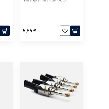
Passt garantiert in dein Auto!
5,55 €