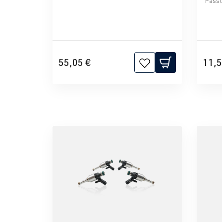
Passt 
55,05 €
11,5