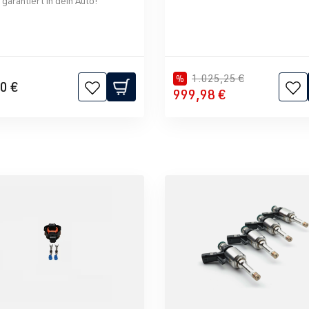
garantiert in dein Auto!
1.025,25 €
%
0 €
999,98 €