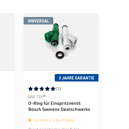
UNIVERSAL
3 JAHRE GARANTIE
(1)
g von 5 von 5 Sternen
Durchschnittliche Bewertung von 5 von 5 Sternen
BAR-TEK®
O-Ring für Einspritzventil
Bosch Siemens Deatschwerks
Lieferbar in 5 bis 8 Tagen