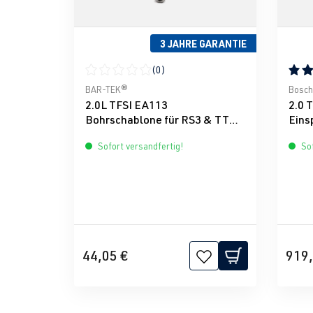
3 JAHRE GARANTIE
(0)
Durchschnittliche Bewertung von 0 von 5 Ster
Durch
BAR-TEK®
Bosch
2.0L TFSI EA113
2.0 
Bohrschablone für RS3 & TTRS
Einsp
Einspritzventil
matc
Sofort versandfertig!
Sof
44,05 €
919,