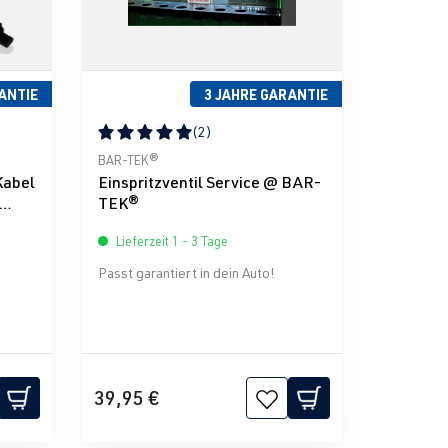
ANTIE
3 JAHRE GARANTIE
(2)
g von 0 von 5 Sternen
Durchschnittliche Bewertung von 5 von 5 Sternen
BAR-TEK®
Kabel
Einspritzventil Service @ BAR-
TEK®
Lieferzeit 1 - 3 Tage
Passt garantiert in dein Auto!
39,95 €