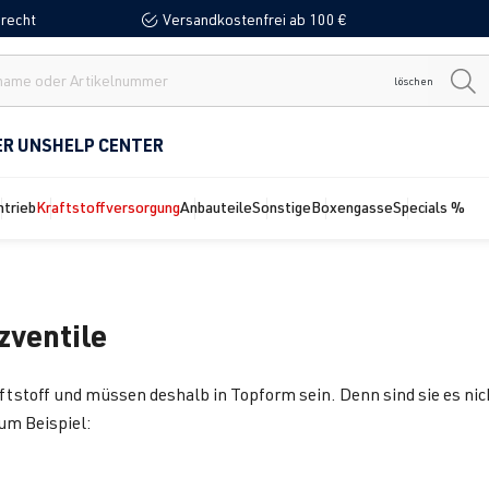
recht
Versandkostenfrei ab 100 €
löschen
ER UNS
HELP CENTER
ntrieb
Kraftstoffversorgung
Anbauteile
Sonstige
Boxengasse
Specials %
zventile
ftstoff und müssen deshalb in Topform sein. Denn sind sie es nich
um Beispiel: