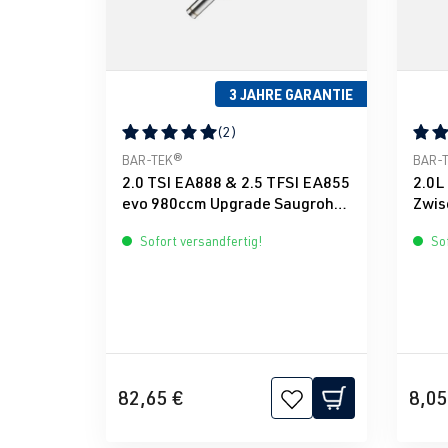
3 JAHRE GARANTIE
(2)
Durchschnittliche Bewertung von 5 von 5 Ster
Durch
BAR-TEK®
BAR-
2.0 TSI EA888 & 2.5 TFSI EA855
2.0L
evo 980ccm Upgrade Saugrohr
Zwis
Einspritzventil
Inje
Sofort versandfertig!
Sof
82,65 €
8,05