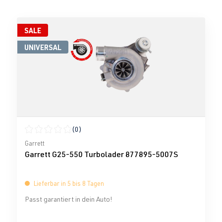
SALE
UNIVERSAL
(0)
Durchschnittliche Bewertung von 0 von 5 Sternen
Garrett
Garrett G25-550 Turbolader 877895-5007S
Lieferbar in 5 bis 8 Tagen
Passt garantiert in dein Auto!