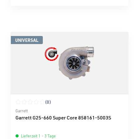
UNIVERSAL
(0)
Durchschnittliche Bewertung von 0 von 5 Sternen
Garrett
Garrett G25-660 Super Core 858161-5003S
Lieferzeit 1 - 3 Tage