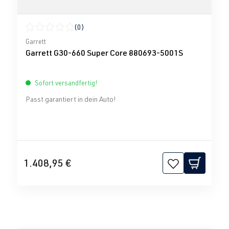
(0)
Durchschnittliche Bewertung von 0 von 5 Sternen
Garrett
Garrett G30-660 Super Core 880693-5001S
Sofort versandfertig!
Passt garantiert in dein Auto!
1.408,95 €