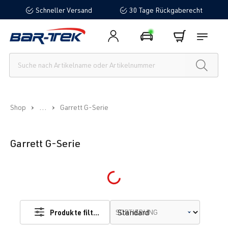
Schneller Versand
30 Tage Rückgaberecht
alt springen
...
Shop
Garrett G-Serie
Garrett G-Serie
Loading...
Produkte filtern
SORTIERUNG