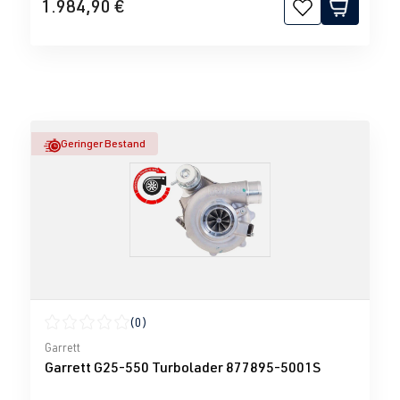
1.984,90 €
Geringer Bestand
(0)
Durchschnittliche Bewertung von 0 von 5 Sternen
Garrett
Garrett G25-550 Turbolader 877895-5001S