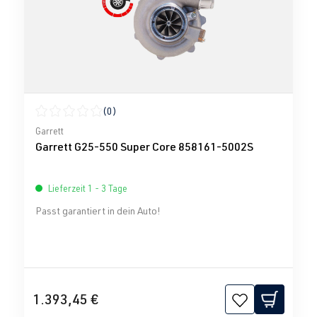
(0)
Durchschnittliche Bewertung von 0 von 5 Sternen
Garrett
Garrett G25-550 Super Core 858161-5002S
Lieferzeit 1 - 3 Tage
Passt garantiert in dein Auto!
1.393,45 €