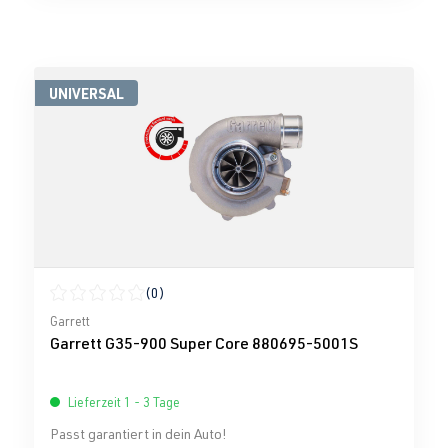
UNIVERSAL
(0)
Durchschnittliche Bewertung von 0 von 5 Sternen
Garrett
Garrett G35-900 Super Core 880695-5001S
Lieferzeit 1 - 3 Tage
Passt garantiert in dein Auto!