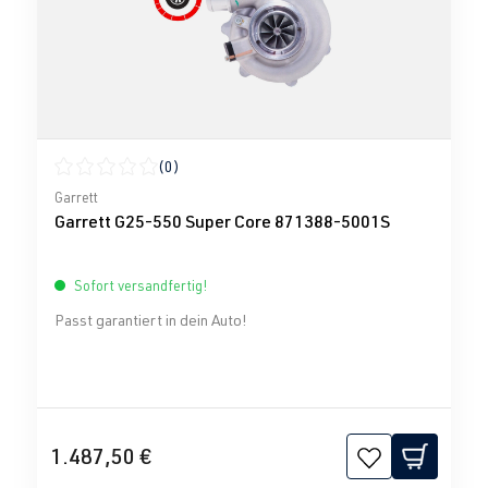
(0)
Durchschnittliche Bewertung von 0 von 5 Sternen
Garrett
Garrett G25-550 Super Core 871388-5001S
Sofort versandfertig!
Passt garantiert in dein Auto!
1.487,50 €