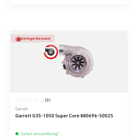
Geringer Bestand
(0)
Durchschnittliche Bewertung von 0 von 5 Sternen
Garrett
Garrett G35-1050 Super Core 880696-5002S
Sofort versandfertig!