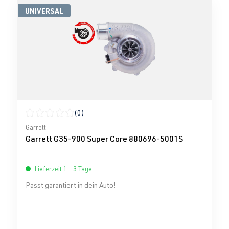
UNIVERSAL
(0)
Durchschnittliche Bewertung von 0 von 5 Sternen
Garrett
Garrett G35-900 Super Core 880696-5001S
Lieferzeit 1 - 3 Tage
Passt garantiert in dein Auto!