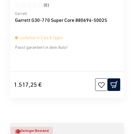
(0)
Durchschnittliche Bewertung von 0 von 5 Sternen
Garrett
Garrett G30-770 Super Core 880694-5002S
Lieferbar in 5 bis 8 Tagen
Passt garantiert in dein Auto!
1.517,25 €
Geringer Bestand