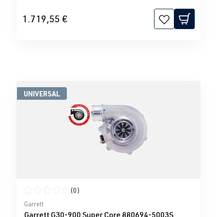
1.719,55 €
UNIVERSAL
(0)
Durchschnittliche Bewertung von 0 von 5 Sternen
Garrett
Garrett G30-900 Super Core 880694-5003S