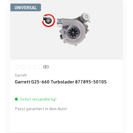
UNIVERSAL
(0)
Durchschnittliche Bewertung von 0 von 5 Sternen
Garrett
Garrett G25-660 Turbolader 877895-5010S
Sofort versandfertig!
Passt garantiert in dein Auto!