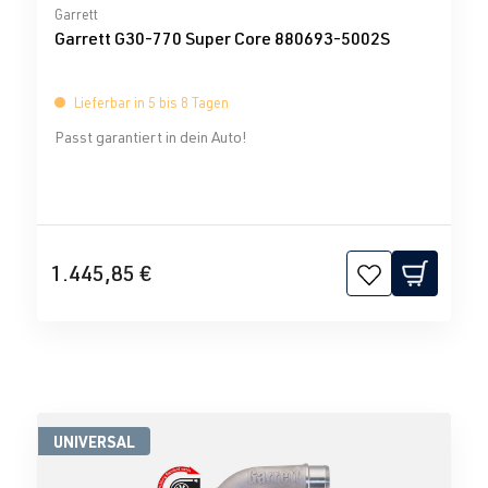
Durchschnittliche Bewertung von 0 von 5 Sternen
Garrett
Garrett G30-770 Super Core 880693-5002S
Lieferbar in 5 bis 8 Tagen
Passt garantiert in dein Auto!
1.445,85 €
UNIVERSAL