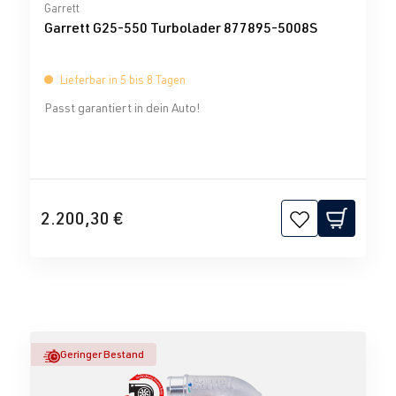
Durchschnittliche Bewertung von 0 von 5 Sternen
Garrett
Garrett G25-550 Turbolader 877895-5008S
Lieferbar in 5 bis 8 Tagen
Passt garantiert in dein Auto!
2.200,30 €
Geringer Bestand