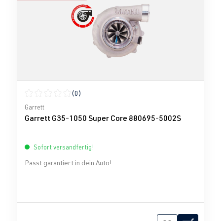
(0)
Durchschnittliche Bewertung von 0 von 5 Sternen
Garrett
Garrett G35-1050 Super Core 880695-5002S
Sofort versandfertig!
Passt garantiert in dein Auto!