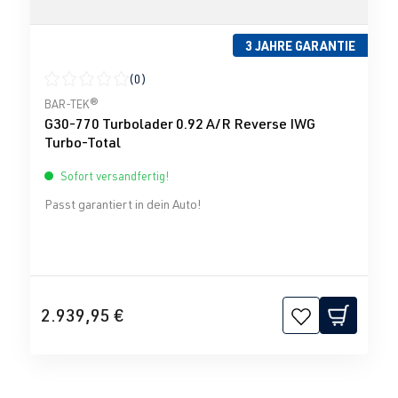
3 JAHRE GARANTIE
(0)
Durchschnittliche Bewertung von 0 von 5 Sternen
BAR-TEK®
G30-770 Turbolader 0.92 A/R Reverse IWG
Turbo-Total
Sofort versandfertig!
Passt garantiert in dein Auto!
2.939,95 €