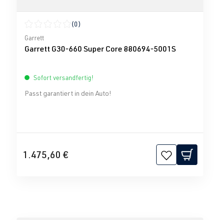
(0)
Durchschnittliche Bewertung von 0 von 5 Sternen
Garrett
Garrett G30-660 Super Core 880694-5001S
Sofort versandfertig!
Passt garantiert in dein Auto!
1.475,60 €