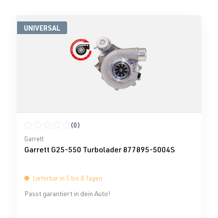
UNIVERSAL
(0)
Durchschnittliche Bewertung von 0 von 5 Sternen
Garrett
Garrett G25-550 Turbolader 877895-5004S
Lieferbar in 5 bis 8 Tagen
Passt garantiert in dein Auto!