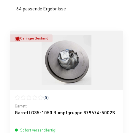
64 passende Ergebnisse
Geringer Bestand
(0)
Durchschnittliche Bewertung von 0 von 5 Sternen
Garrett
Garrett G35-1050 Rumpfgruppe 879674-5002S
Sofort versandfertig!