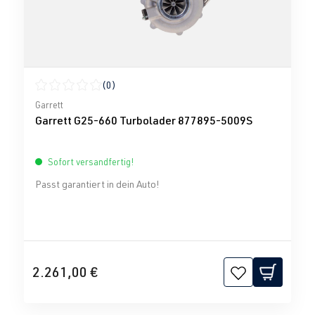
(0)
Durchschnittliche Bewertung von 0 von 5 Sternen
Garrett
Garrett G25-660 Turbolader 877895-5009S
Sofort versandfertig!
Passt garantiert in dein Auto!
2.261,00 €