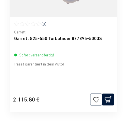
(0)
Durchschnittliche Bewertung von 0 von 5 Sternen
Garrett
Garrett G25-550 Turbolader 877895-5003S
Sofort versandfertig!
Passt garantiert in dein Auto!
2.115,80 €