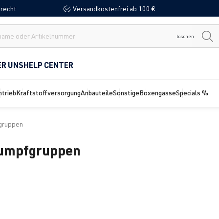
recht
Versandkostenfrei ab 100 €
löschen
ER UNS
HELP CENTER
ntrieb
Kraftstoffversorgung
Anbauteile
Sonstige
Boxengasse
Specials %
gruppen
 Rumpfgruppen