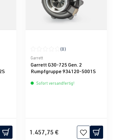
(0)
g von 0 von 5 Sternen
Durchschnittliche Bewertung von 0 von 5 Sternen
Garrett
Garrett G30-725 Gen. 2
2S
Rumpfgruppe 934120-5001S
Sofort versandfertig!
1.457,75 €