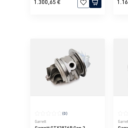
1.300,65 €
1.16
(0)
Durchschnittliche Bewertung von 0 von 5 Ster
Durch
Garrett
Garret
Garrett GTX2876R Gen.2
Garr