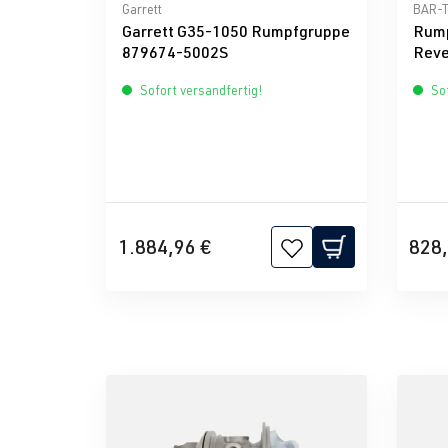
Durchschnittliche Bewertung von 0 von 5 Ster
Durch
Garrett
BAR-
Garrett G35-1050 Rumpfgruppe
Rump
879674-5002S
Reve
Sofort versandfertig!
Sof
1.884,96 €
828,