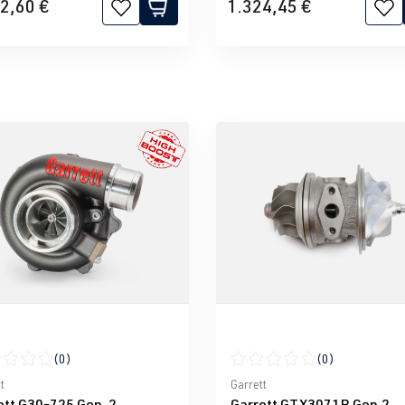
2,60 €
1.324,45 €
(0)
(0)
nen
schnittliche Bewertung von 0 von 5 Sternen
Durchschnittliche Bewertun
t
Garrett
ett G30-725 Gen. 2
Garrett GTX3071R Gen.2