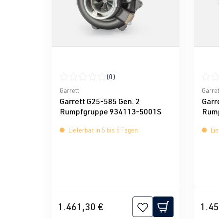
(0)
Durchschnittliche Bewertung von 0 von 5 Ster
Durch
Garrett
Garret
Garrett G25-585 Gen. 2
Garr
Rumpfgruppe 934113-5001S
Rump
Lieferbar in 5 bis 8 Tagen
Lie
1.461,30 €
1.45