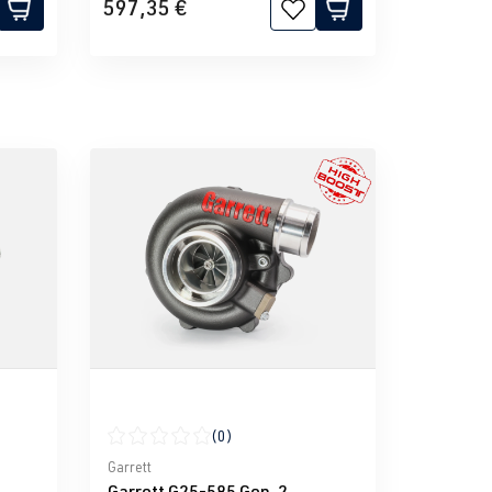
597,35 €
(0)
g von 0 von 5 Sternen
Durchschnittliche Bewertung von 0 von 5 Sternen
Garrett
Garrett G25-585 Gen. 2