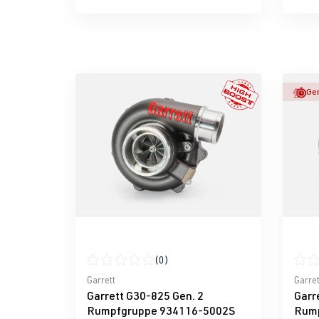
Ger
(0)
Durchschnittliche Bewertung von 0 von 5 Ster
Durch
Garrett
Garret
Garrett G30-825 Gen. 2
Garr
Rumpfgruppe 934116-5002S
Rump