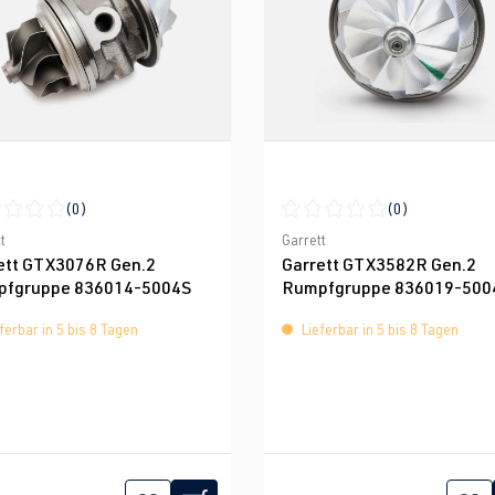
(0)
(0)
nen
schnittliche Bewertung von 0 von 5 Sternen
Durchschnittliche Bewertun
t
Garrett
ett GTX3076R Gen.2
Garrett GTX3582R Gen.2
fgruppe 836014-5004S
Rumpfgruppe 836019-500
ferbar in 5 bis 8 Tagen
Lieferbar in 5 bis 8 Tagen