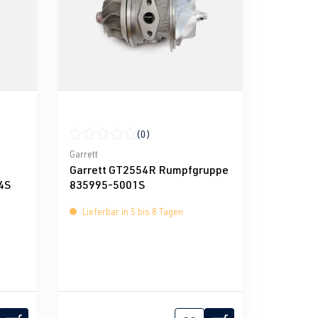
(0)
g von 0 von 5 Sternen
Durchschnittliche Bewertung von 0 von 5 Sternen
Garrett
Garrett GT2554R Rumpfgruppe
4S
835995-5001S
Lieferbar in 5 bis 8 Tagen