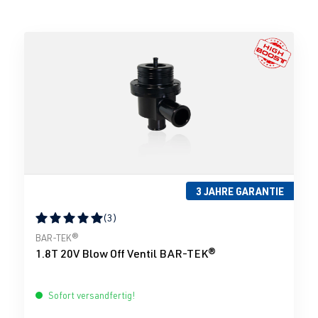
3 JAHRE GARANTIE
(3)
Durchschnittliche Bewertung von 5 von 5 Sternen
BAR-TEK®
1.8T 20V Blow Off Ventil BAR-TEK®
Sofort versandfertig!