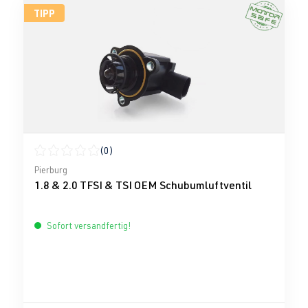
TIPP
(0)
Durchschnittliche Bewertung von 0 von 5 Sternen
Pierburg
1.8 & 2.0 TFSI & TSI OEM Schubumluftventil
Sofort versandfertig!