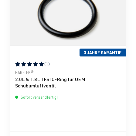
3 JAHRE GARANTIE
(1)
Durchschnittliche Bewertung von 5 von 5 Sternen
BAR-TEK®
2.0L & 1.8L TFSI O-Ring für OEM
Schubumluftventil
Sofort versandfertig!