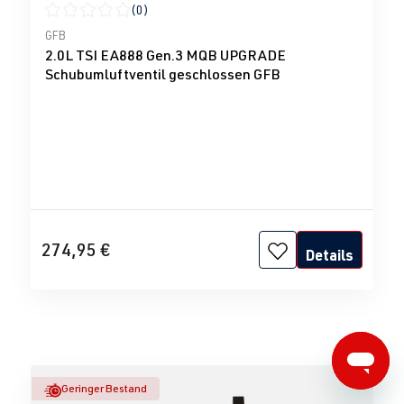
(0)
Durchschnittliche Bewertung von 0 von 5 Sternen
GFB
2.0L TSI EA888 Gen.3 MQB UPGRADE
Schubumluftventil geschlossen GFB
274,95 €
Details
Geringer Bestand