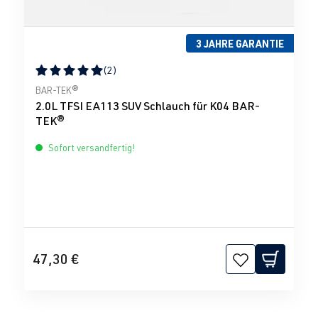
3 JAHRE GARANTIE
(2)
Durchschnittliche Bewertung von 5 von 5 Sternen
BAR-TEK®
2.0L TFSI EA113 SUV Schlauch für K04 BAR-
TEK®
Sofort versandfertig!
47,30 €