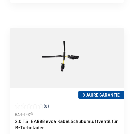
3 JAHRE GARANTIE
(0)
Durchschnittliche Bewertung von 0 von 5 Sternen
BAR-TEK®
2.0 TSI EA888 evo4 Kabel Schubumluftventil für
R-Turbolader