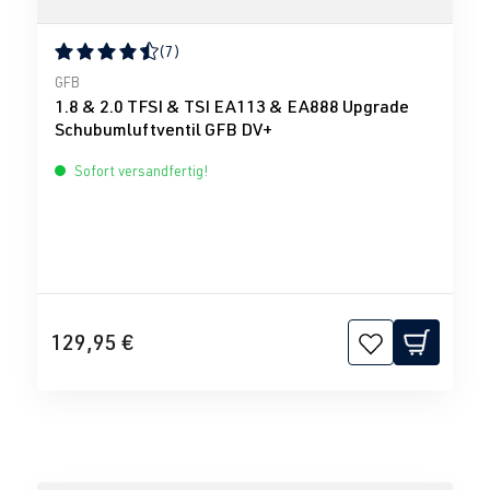
(7)
Durchschnittliche Bewertung von 4.43 von 5 Sternen
GFB
1.8 & 2.0 TFSI & TSI EA113 & EA888 Upgrade
Schubumluftventil GFB DV+
Sofort versandfertig!
129,95 €