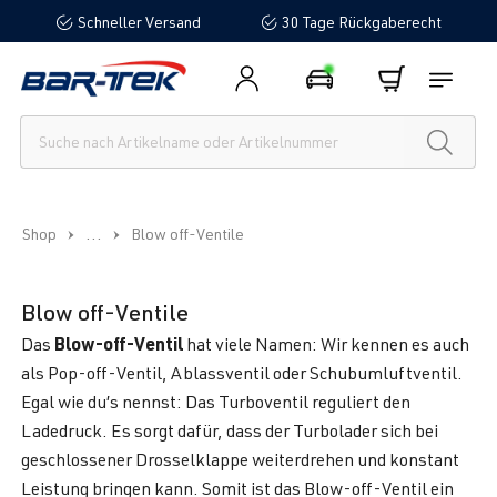
Schneller Versand
30 Tage Rückgaberecht
alt springen
...
Shop
Blow off-Ventile
Blow off-Ventile
Blow-off-Ventil
Das
hat viele Namen: Wir kennen es auch
als Pop-off-Ventil, Ablassventil oder Schubumluftventil.
Egal wie du’s nennst: Das Turboventil reguliert den
Ladedruck. Es sorgt dafür, dass der Turbolader sich bei
geschlossener Drosselklappe weiterdrehen und konstant
Leistung bringen kann. Somit ist das Blow-off-Ventil ein