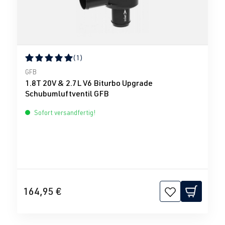
(1)
Durchschnittliche Bewertung von 5 von 5 Sternen
GFB
1.8T 20V & 2.7L V6 Biturbo Upgrade
Schubumluftventil GFB
Sofort versandfertig!
164,95 €