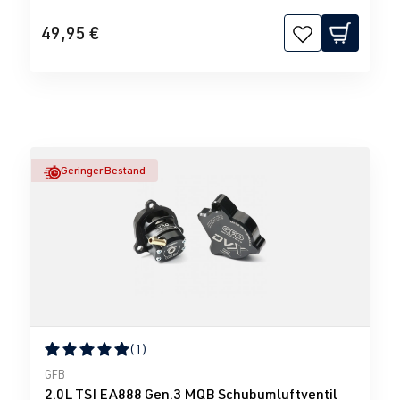
49,95 €
Geringer Bestand
(1)
Durchschnittliche Bewertung von 5 von 5 Sternen
GFB
2.0L TSI EA888 Gen.3 MQB Schubumluftventil