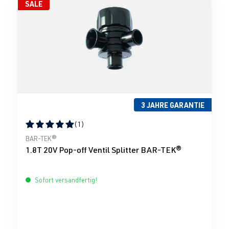
SALE
3 JAHRE GARANTIE
(1)
Durchschnittliche Bewertung von 5 von 5 Sternen
BAR-TEK®
1.8T 20V Pop-off Ventil Splitter BAR-TEK®
Sofort versandfertig!