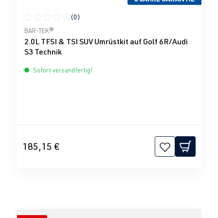
(0)
Durchschnittliche Bewertung von 0 von 5 Sternen
BAR-TEK®
2.0L TFSI & TSI SUV Umrüstkit auf Golf 6R/Audi
S3 Technik
Sofort versandfertig!
185,15 €