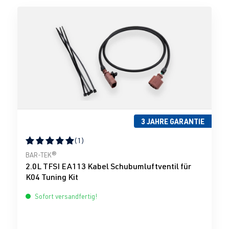
3 JAHRE GARANTIE
(1)
Durchschnittliche Bewertung von 5 von 5 Sternen
BAR-TEK®
2.0L TFSI EA113 Kabel Schubumluftventil für
K04 Tuning Kit
Sofort versandfertig!