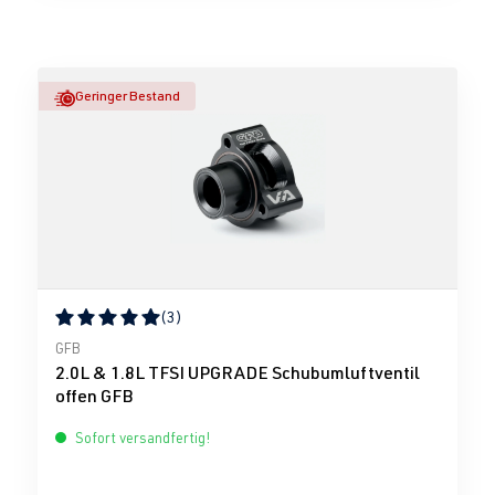
Geringer Bestand
(3)
Durchschnittliche Bewertung von 5 von 5 Sternen
GFB
2.0L & 1.8L TFSI UPGRADE Schubumluftventil
offen GFB
Sofort versandfertig!