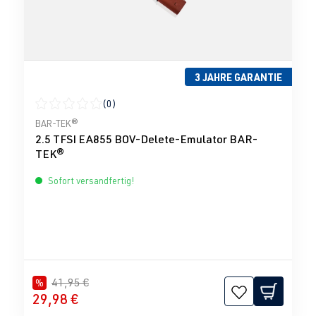
3 JAHRE GARANTIE
(0)
Durchschnittliche Bewertung von 0 von 5 Sternen
BAR-TEK®
2.5 TFSI EA855 BOV-Delete-Emulator BAR-
TEK®
Sofort versandfertig!
41,95 €
%
29,98 €