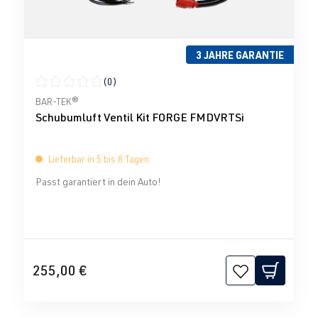
3 JAHRE GARANTIE
(0)
Durchschnittliche Bewertung von 0 von 5 Sternen
BAR-TEK®
Schubumluft Ventil Kit FORGE FMDVRTSi
Lieferbar in 5 bis 8 Tagen
Passt garantiert in dein Auto!
255,00 €