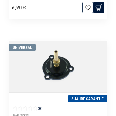
6,90 €
UNIVERSAL
3 JAHRE GARANTIE
(0)
Durchschnittliche Bewertung von 0 von 5 Sternen
BAR-TEK®