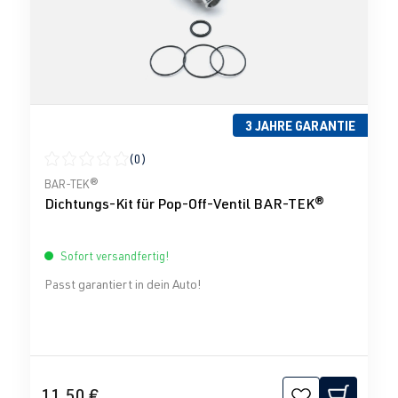
3 JAHRE GARANTIE
(0)
Durchschnittliche Bewertung von 0 von 5 Sternen
BAR-TEK®
Dichtungs-Kit für Pop-Off-Ventil BAR-TEK®
Sofort versandfertig!
Passt garantiert in dein Auto!
11,50 €