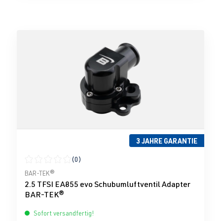
3 JAHRE GARANTIE
(0)
Durchschnittliche Bewertung von 0 von 5 Sternen
BAR-TEK®
2.5 TFSI EA855 evo Schubumluftventil Adapter
BAR-TEK®
Sofort versandfertig!