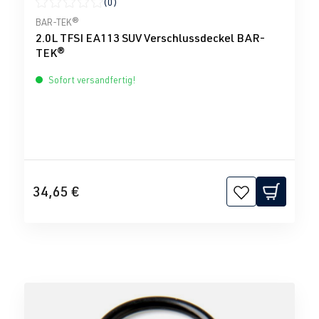
(0)
Durchschnittliche Bewertung von 0 von 5 Sternen
BAR-TEK®
2.0L TFSI EA113 SUV Verschlussdeckel BAR-
TEK®
Sofort versandfertig!
34,65 €