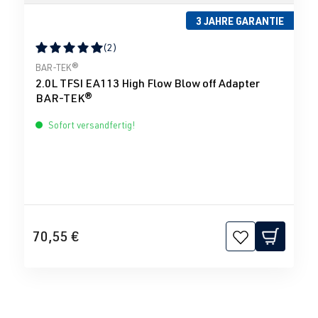
3 JAHRE GARANTIE
(2)
Durchschnittliche Bewertung von 5 von 5 Sternen
BAR-TEK®
2.0L TFSI EA113 High Flow Blow off Adapter
BAR-TEK®
Sofort versandfertig!
70,55 €