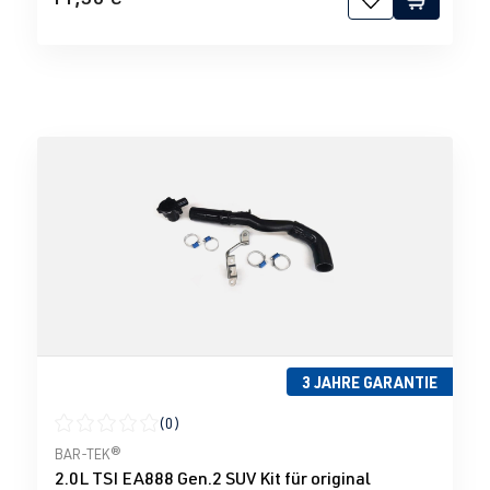
3 JAHRE GARANTIE
(0)
Durchschnittliche Bewertung von 0 von 5 Sternen
BAR-TEK®
2.0L TSI EA888 Gen.2 SUV Kit für original