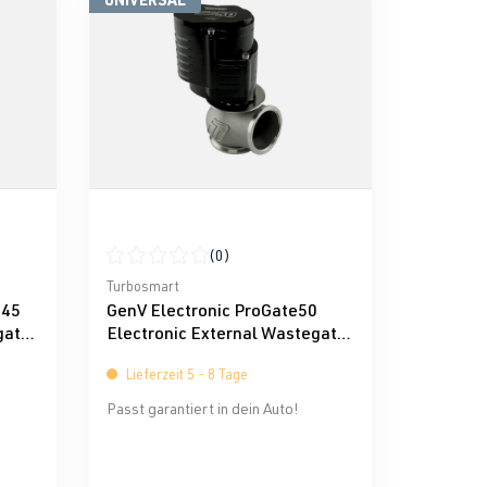
(0)
g von 0 von 5 Sternen
Durchschnittliche Bewertung von 0 von 5 Sternen
Turbosmart
e45
GenV Electronic ProGate50
gate
Electronic External Wastegate
Turbosmart
Lieferzeit 5 - 8 Tage
Passt garantiert in dein Auto!