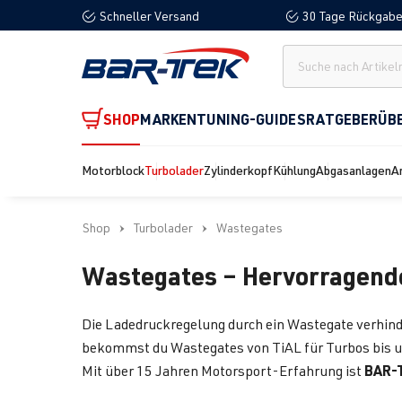
Schneller Versand
30 Tage Rückgabe
springen
Zur Hauptnavigation springen
SHOP
MARKEN
TUNING-GUIDES
RATGEBER
ÜB
Motorblock
Turbolader
Zylinderkopf
Kühlung
Abgasanlagen
A
Shop
Turbolader
Wastegates
Wastegates – Hervorragend
Die Ladedruckregelung durch ein Wastegate verhind
bekommst du Wastegates von TiAL für Turbos bis 
BAR-
Mit über 15 Jahren Motorsport-Erfahrung ist