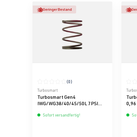
Geringer Bestand
Ger
(0)
Durchschnittliche Bewertung von 0 von 5 Ster
Durch
Turbosmart
Turbo
Turbosmart Gen4
Turb
IWG/WG38/40/45/50L 7PSI
0,96
Äußere Feder - Braun/Pink
(Sch
Sofort versandfertig!
Sof