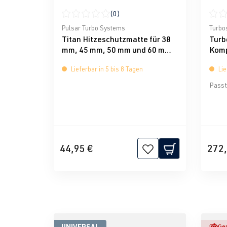
(0)
Durchschnittliche Bewertung von 0 von 5 Ster
Durch
Pulsar Turbo Systems
Turbo
Titan Hitzeschutzmatte für 38
Turb
mm, 45 mm, 50 mm und 60 mm
Komp
Wastegates Pulsar
RS 2
Lieferbar in 5 bis 8 Tagen
Lie
Passt 
44,95 €
272,
UNIVERSAL
Ger