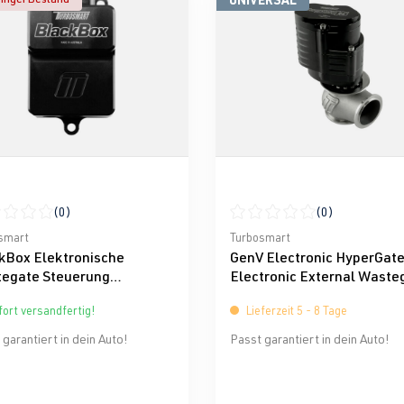
(0)
(0)
nen
schnittliche Bewertung von 0 von 5 Sternen
Durchschnittliche Bewertun
smart
Turbosmart
kBox Elektronische
GenV Electronic HyperGat
egate Steuerung
Electronic External Waste
osmart
Turbosmart
ort versandfertig!
Lieferzeit 5 - 8 Tage
garantiert in dein Auto!
Passt garantiert in dein Auto!