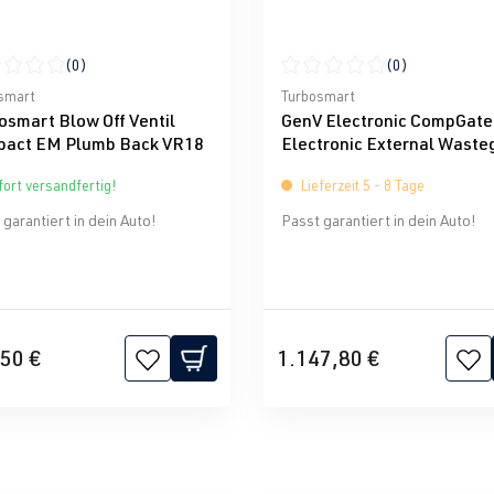
(0)
(0)
nen
schnittliche Bewertung von 0 von 5 Sternen
Durchschnittliche Bewertun
smart
Turbosmart
osmart Blow Off Ventil
GenV Electronic CompGat
act EM Plumb Back VR18
Electronic External Waste
Turbosmart
ort versandfertig!
Lieferzeit 5 - 8 Tage
garantiert in dein Auto!
Passt garantiert in dein Auto!
50 €
1.147,80 €