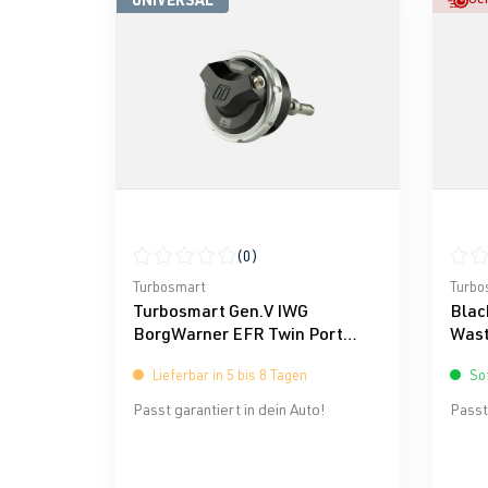
(0)
Durchschnittliche Bewertung von 0 von 5 Ster
Durch
Turbosmart
Turbo
Turbosmart Gen.V IWG
Blac
BorgWarner EFR Twin Port
Wast
14psi
Turb
Lieferbar in 5 bis 8 Tagen
Sof
Passt garantiert in dein Auto!
Passt 