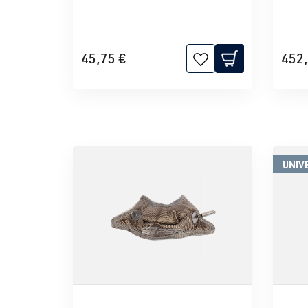
45,75 €
452,
UNIV