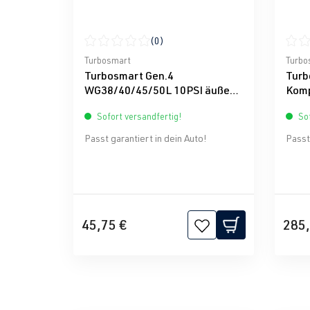
(0)
Durchschnittliche Bewertung von 0 von 5 Ster
Durch
Turbosmart
Turbo
Turbosmart Gen.4
Turb
WG38/40/45/50L 10PSI äußere
Komp
Feder - Braun/Blau
Sofort versandfertig!
Sof
Passt garantiert in dein Auto!
Passt 
45,75 €
285,