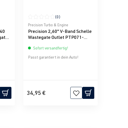
(0)
g von 0 von 5 Sternen
Durchschnittliche Bewertung von 0 von 5 Sternen
Precision Turbo & Engine
e40
Precision 2,60" V-Band Schelle
gate
Wastegate Outlet PTP071-
1027
Sofort versandfertig!
Passt garantiert in dein Auto!
34,95 €