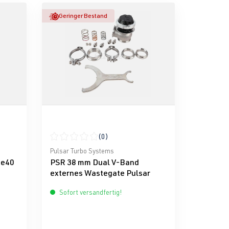
Geringer Bestand
(0)
g von 0 von 5 Sternen
Durchschnittliche Bewertung von 0 von 5 Sternen
Pulsar Turbo Systems
te40
PSR 38 mm Dual V-Band
externes Wastegate Pulsar
Sofort versandfertig!