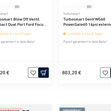
(0)
(0)
nen
schnittliche Bewertung von 0 von 5 Sternen
Durchschnittliche Bewertun
smart
Turbosmart
osmart Blow Off Ventil
Turbosmart GenV WG60
act Dual Port Ford Focus
PowerGate60 14psi extern
016 2.3L Ecoboost
Wastegate
ferbar in 5 bis 8 Tagen
Lieferbar in 5 bis 8 Tagen
garantiert in dein Auto!
Passt garantiert in dein Auto!
20 €
803,20 €
UNIVERSAL
inger Bestand