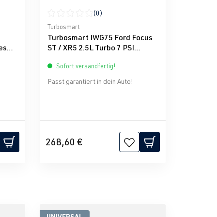
(0)
g von 0 von 5 Sternen
Durchschnittliche Bewertung von 0 von 5 Sternen
Turbosmart
Turbosmart IWG75 Ford Focus
es
ST / XR5 2.5L Turbo 7 PSI
Druckdose
Sofort versandfertig!
Passt garantiert in dein Auto!
268,60 €
UNIVERSAL