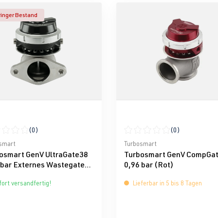
inger Bestand
(0)
(0)
nen
schnittliche Bewertung von 0 von 5 Sternen
Durchschnittliche Bewertun
smart
Turbosmart
osmart GenV UltraGate38
Turbosmart GenV CompGa
 bar Externes Wastegate
0,96 bar (Rot)
warz)
ort versandfertig!
Lieferbar in 5 bis 8 Tagen