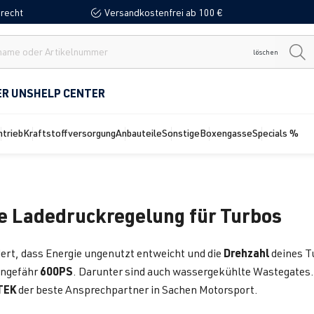
recht
Versandkostenfrei ab 100 €
löschen
ER UNS
HELP CENTER
ntrieb
Kraftstoffversorgung
Anbauteile
Sonstige
Boxengasse
Specials %
e Ladedruckregelung für Turbos
Drehzahl
ert, dass Energie ungenutzt entweicht und die
deines Tu
600PS
ungefähr
. Darunter sind auch wassergekühlte Wastegates. 
TEK
der beste Ansprechpartner in Sachen Motorsport.