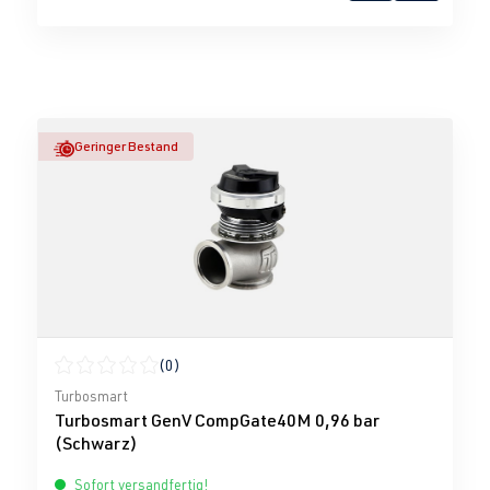
Geringer Bestand
(0)
Durchschnittliche Bewertung von 0 von 5 Sternen
Turbosmart
Turbosmart GenV CompGate40M 0,96 bar
(Schwarz)
Sofort versandfertig!