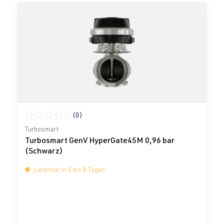
(0)
Durchschnittliche Bewertung von 0 von 5 Sternen
Turbosmart
Turbosmart GenV HyperGate45M 0,96 bar
(Schwarz)
Lieferbar in 5 bis 8 Tagen