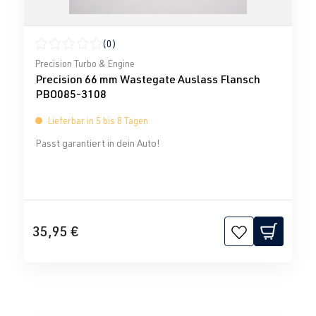
(0)
Durchschnittliche Bewertung von 0 von 5 Sternen
Precision Turbo & Engine
Precision 66 mm Wastegate Auslass Flansch
PBO085-3108
Lieferbar in 5 bis 8 Tagen
Passt garantiert in dein Auto!
35,95 €