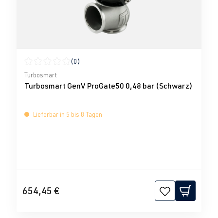
(0)
Durchschnittliche Bewertung von 0 von 5 Sternen
Turbosmart
Turbosmart GenV ProGate50 0,48 bar (Schwarz)
Lieferbar in 5 bis 8 Tagen
654,45 €