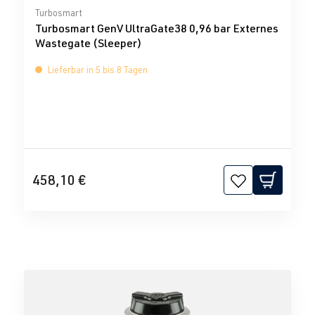
Durchschnittliche Bewertung von 0 von 5 Sternen
Turbosmart
Turbosmart GenV UltraGate38 0,96 bar Externes
Wastegate (Sleeper)
Lieferbar in 5 bis 8 Tagen
458,10 €