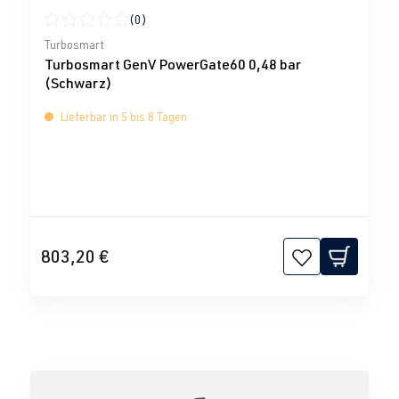
(0)
Durchschnittliche Bewertung von 0 von 5 Sternen
Turbosmart
Turbosmart GenV PowerGate60 0,48 bar
(Schwarz)
Lieferbar in 5 bis 8 Tagen
803,20 €