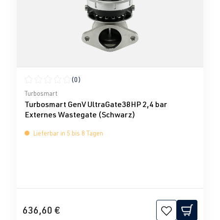
(0)
Durchschnittliche Bewertung von 0 von 5 Sternen
Turbosmart
Turbosmart GenV UltraGate38HP 2,4 bar
Externes Wastegate (Schwarz)
Lieferbar in 5 bis 8 Tagen
636,60 €