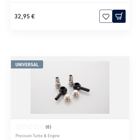
32,95 €
UNIVERSAL
(0)
Durchschnittliche Bewertung von 0 von 5 Sternen
Precision Turbo & Engine