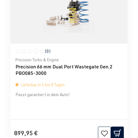
(0)
Durchschnittliche Bewertung von 0 von 5 Sternen
Precision Turbo & Engine
Precision 66 mm Dual Port Wastegate Gen.2
PBO085-3000
Lieferbar in 5 bis 8 Tagen
Passt garantiert in dein Auto!
899,95 €