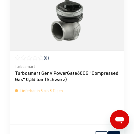
(0)
Durchschnittliche Bewertung von 0 von 5 Sternen
Turbosmart
Turbosmart GenV PowerGate60CG "Compressed
Gas" 0,34 bar (Schwarz)
Lieferbar in 5 bis 8 Tagen