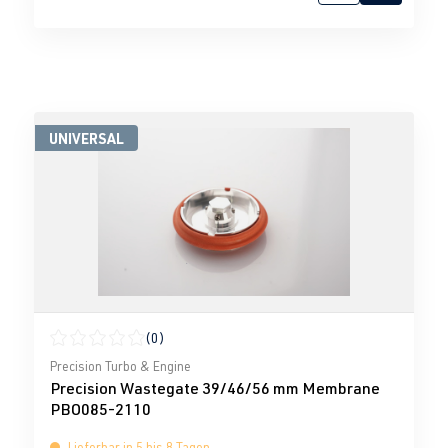
UNIVERSAL
(0)
Durchschnittliche Bewertung von 0 von 5 Sternen
Precision Turbo & Engine
Precision Wastegate 39/46/56 mm Membrane
PBO085-2110
Lieferbar in 5 bis 8 Tagen