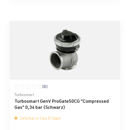
(0)
Durchschnittliche Bewertung von 0 von 5 Sternen
Turbosmart
Turbosmart GenV ProGate50CG "Compressed
Gas" 0,34 bar (Schwarz)
Lieferbar in 5 bis 8 Tagen