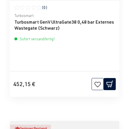
(0)
Durchschnittliche Bewertung von 0 von 5 Sternen
Turbosmart
Turbosmart GenV UltraGate38 0,48 bar Externes
Wastegate (Schwarz)
Sofort versandfertig!
452,15 €
Geringer Bestand