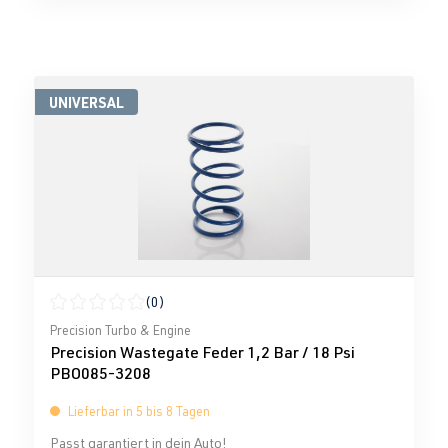
UNIVERSAL
(0)
Durchschnittliche Bewertung von 0 von 5 Sternen
Precision Turbo & Engine
Precision Wastegate Feder 1,2 Bar / 18 Psi
PBO085-3208
Lieferbar in 5 bis 8 Tagen
Passt garantiert in dein Auto!