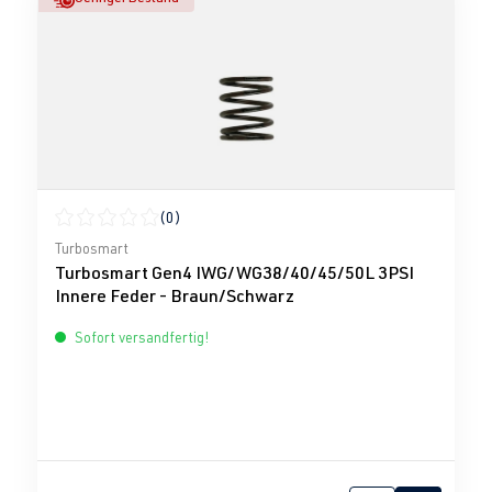
(0)
Durchschnittliche Bewertung von 0 von 5 Sternen
Turbosmart
Turbosmart Gen4 IWG/WG38/40/45/50L 3PSI
Innere Feder - Braun/Schwarz
Sofort versandfertig!