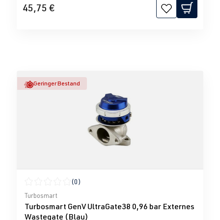
45,75 €
Geringer Bestand
(0)
Durchschnittliche Bewertung von 0 von 5 Sternen
Turbosmart
Turbosmart GenV UltraGate38 0,96 bar Externes
Wastegate (Blau)