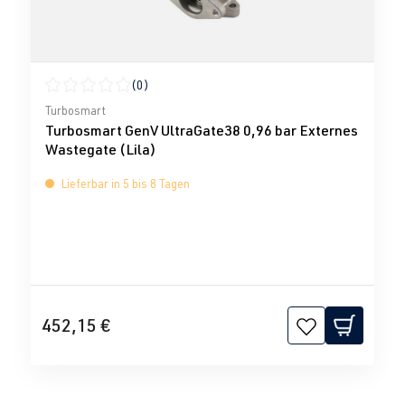
(0)
Durchschnittliche Bewertung von 0 von 5 Sternen
Turbosmart
Turbosmart GenV UltraGate38 0,96 bar Externes
Wastegate (Lila)
Lieferbar in 5 bis 8 Tagen
452,15 €