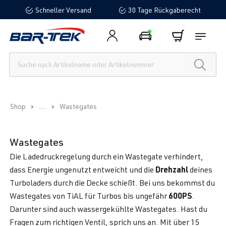
Schneller Versand
30 Tage Rückgaberecht
alt springen
...
Shop
Wastegates
Wastegates
Die Ladedruckregelung durch ein Wastegate verhindert,
Drehzahl
dass Energie ungenutzt entweicht und die
deines
Turboladers durch die Decke schießt. Bei uns bekommst du
600PS
Wastegates von TiAL für Turbos bis ungefähr
.
Darunter sind auch wassergekühlte Wastegates. Hast du
Fragen zum richtigen Ventil, sprich uns an. Mit über 15