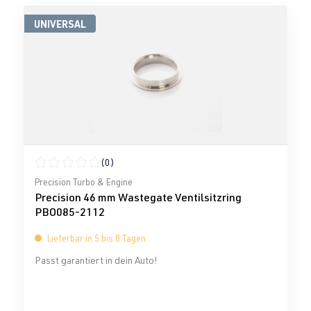
UNIVERSAL
(0)
Durchschnittliche Bewertung von 0 von 5 Sternen
Precision Turbo & Engine
Precision 46 mm Wastegate Ventilsitzring
PBO085-2112
Lieferbar in 5 bis 8 Tagen
Passt garantiert in dein Auto!