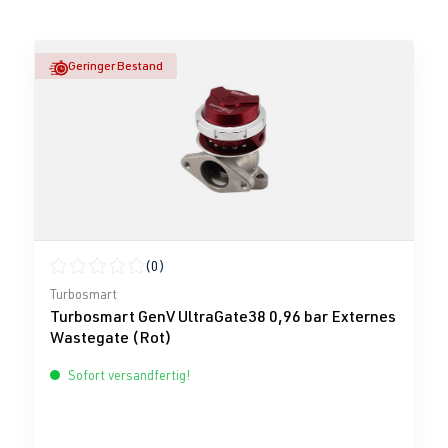
Geringer Bestand
(0)
Durchschnittliche Bewertung von 0 von 5 Sternen
Turbosmart
Turbosmart GenV UltraGate38 0,96 bar Externes
Wastegate (Rot)
Sofort versandfertig!