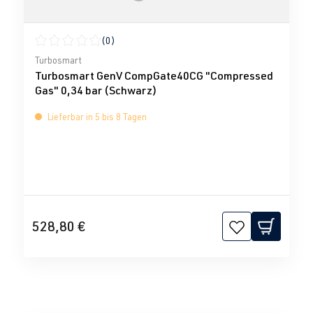
(0)
Durchschnittliche Bewertung von 0 von 5 Sternen
Turbosmart
Turbosmart GenV CompGate40CG "Compressed
Gas" 0,34 bar (Schwarz)
Lieferbar in 5 bis 8 Tagen
528,80 €