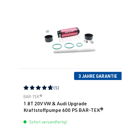
3 JAHRE GARANTIE
(5)
Durchschnittliche Bewertung von 4.8 von 5 Sternen
BAR-TEK®
1.8T 20V VW & Audi Upgrade
Kraftstoffpumpe 600 PS BAR-TEK®
Sofort versandfertig!