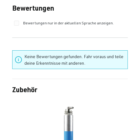
Durchschnittliche Bewertung von 0 von 5 Sternen
Bewertungen
Bewertungen nur in der aktuellen Sprache anzeigen.
Keine Bewertungen gefunden. Fahr voraus und teile
deine Erkenntnisse mit anderen.
Zubehör
Produktgalerie überspringen