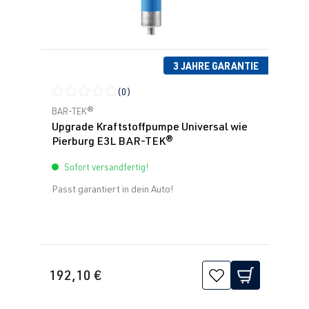
3 JAHRE GARANTIE
(0)
Durchschnittliche Bewertung von 0 von 5 Sternen
BAR-TEK®
Upgrade Kraftstoffpumpe Universal wie
Pierburg E3L BAR-TEK®
Sofort versandfertig!
Passt garantiert in dein Auto!
192,10 €