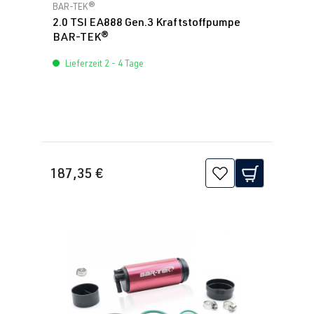
Durchschnittliche Bewertung von 3 von 5 Sternen
BAR-TEK®
2.0 TSI EA888 Gen.3 Kraftstoffpumpe
BAR-TEK®
Lieferzeit 2 - 4 Tage
187,35 €