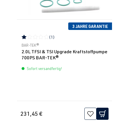
3 JAHRE GARANTIE
(1)
Durchschnittliche Bewertung von 1 von 5 Sternen
BAR-TEK®
2.0L TFSI & TSI Upgrade Kraftstoffpumpe
700PS BAR-TEK®
Sofort versandfertig!
231,45 €