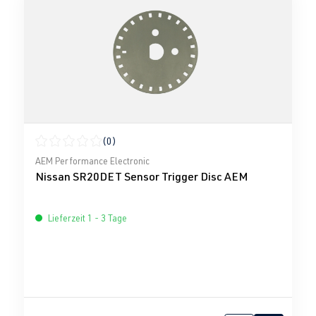
(0)
Durchschnittliche Bewertung von 0 von 5 Sternen
AEM Performance Electronic
Nissan SR20DET Sensor Trigger Disc AEM
Lieferzeit 1 - 3 Tage