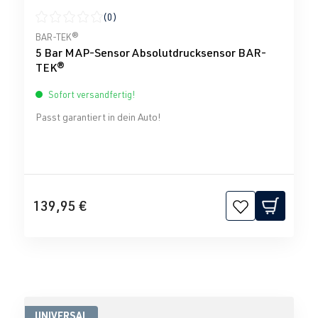
(0)
Durchschnittliche Bewertung von 0 von 5 Sternen
BAR-TEK®
5 Bar MAP-Sensor Absolutdrucksensor BAR-
TEK®
Sofort versandfertig!
Passt garantiert in dein Auto!
139,95 €
UNIVERSAL