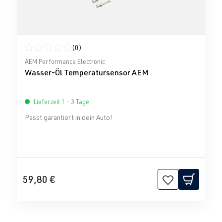
(0)
Durchschnittliche Bewertung von 0 von 5 Sternen
AEM Performance Electronic
Wasser-Öl Temperatursensor AEM
Lieferzeit 1 - 3 Tage
Passt garantiert in dein Auto!
59,80 €