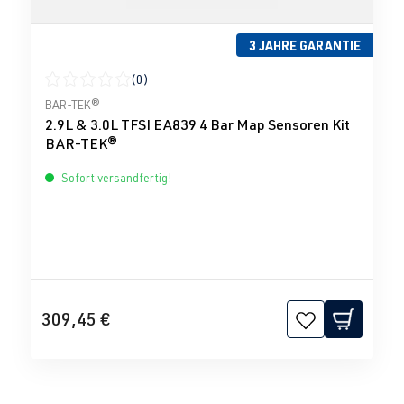
3 JAHRE GARANTIE
(0)
Durchschnittliche Bewertung von 0 von 5 Sternen
BAR-TEK®
2.9L & 3.0L TFSI EA839 4 Bar Map Sensoren Kit
BAR-TEK®
Sofort versandfertig!
309,45 €