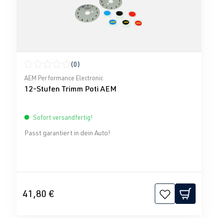
(0)
Durchschnittliche Bewertung von 0 von 5 Sternen
AEM Performance Electronic
12-Stufen Trimm Poti AEM
Sofort versandfertig!
Passt garantiert in dein Auto!
41,80 €