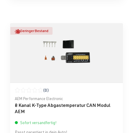
Geringer Bestand
(0)
Durchschnittliche Bewertung von 0 von 5 Sternen
AEM Performance Electronic
8 Kanal K-Type Abgastemperatur CAN Modul
AEM
Sofort versandfertig!
Passt garantiert in dein Auto!