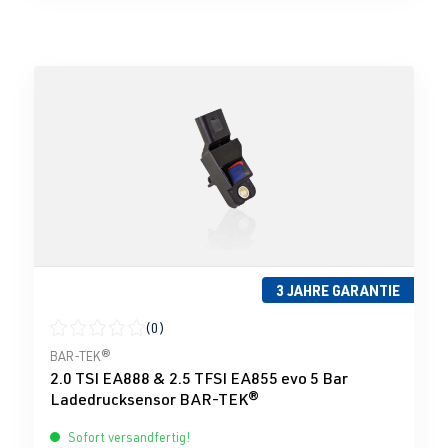
3 JAHRE GARANTIE
(0)
Durchschnittliche Bewertung von 0 von 5 Sternen
BAR-TEK®
2.0 TSI EA888 & 2.5 TFSI EA855 evo 5 Bar
Ladedrucksensor BAR-TEK®
Sofort versandfertig!