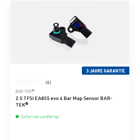
3 JAHRE GARANTIE
(0)
Durchschnittliche Bewertung von 0 von 5 Sternen
BAR-TEK®
2.5 TFSI EA855 evo 4 Bar Map Sensor BAR-
TEK®
Sofort versandfertig!