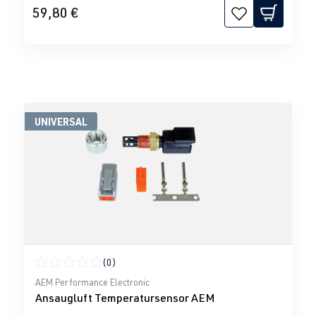
59,80 €
UNIVERSAL
(0)
Durchschnittliche Bewertung von 0 von 5 Sternen
AEM Performance Electronic
Ansaugluft Temperatursensor AEM