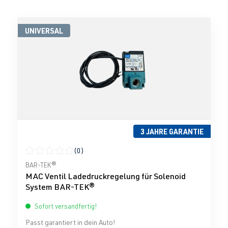
UNIVERSAL
3 JAHRE GARANTIE
(0)
Durchschnittliche Bewertung von 0 von 5 Sternen
BAR-TEK®
MAC Ventil Ladedruckregelung für Solenoid
System BAR-TEK®
Sofort versandfertig!
Passt garantiert in dein Auto!