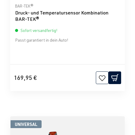
Durchschnittliche Bewertung von 0 von 5 Sternen
BAR-TEK®
Druck- und Temperatursensor Kombination
BAR-TEK®
Sofort versandfertig!
Passt garantiert in dein Auto!
169,95 €
UNIVERSAL