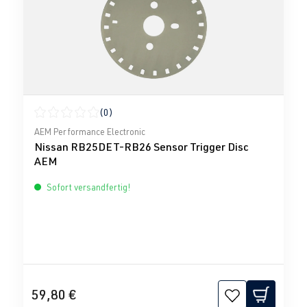
(0)
Durchschnittliche Bewertung von 0 von 5 Sternen
AEM Performance Electronic
Nissan RB25DET-RB26 Sensor Trigger Disc
AEM
Sofort versandfertig!
59,80 €