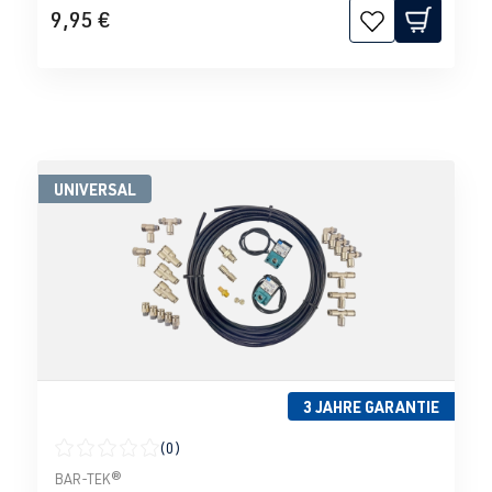
9,95 €
UNIVERSAL
3 JAHRE GARANTIE
(0)
Durchschnittliche Bewertung von 0 von 5 Sternen
BAR-TEK®