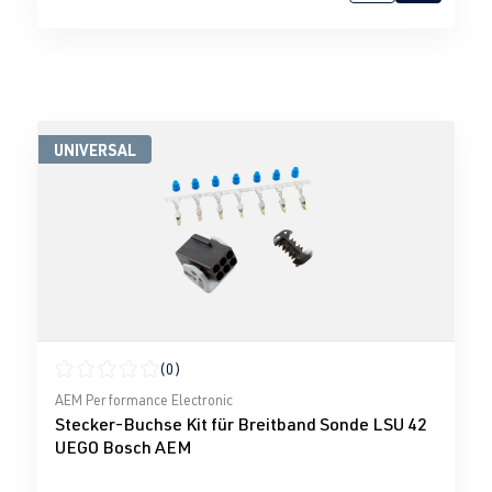
UNIVERSAL
(0)
Durchschnittliche Bewertung von 0 von 5 Sternen
AEM Performance Electronic
Stecker-Buchse Kit für Breitband Sonde LSU 42
UEGO Bosch AEM