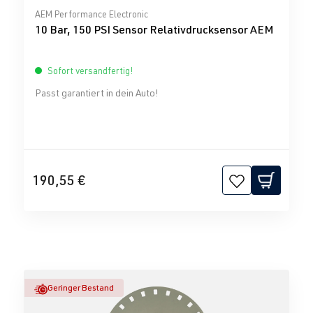
Durchschnittliche Bewertung von 0 von 5 Sternen
AEM Performance Electronic
10 Bar, 150 PSI Sensor Relativdrucksensor AEM
Sofort versandfertig!
Passt garantiert in dein Auto!
190,55 €
Geringer Bestand