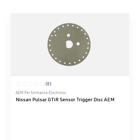
(0)
Durchschnittliche Bewertung von 0 von 5 Sternen
AEM Performance Electronic
Nissan Pulsar GTiR Sensor Trigger Disc AEM