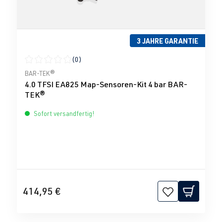
3 JAHRE GARANTIE
(0)
Durchschnittliche Bewertung von 0 von 5 Sternen
BAR-TEK®
4.0 TFSI EA825 Map-Sensoren-Kit 4 bar BAR-
TEK®
Sofort versandfertig!
414,95 €