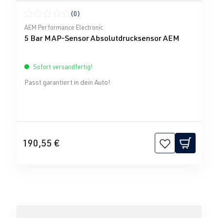
(0)
Durchschnittliche Bewertung von 0 von 5 Sternen
AEM Performance Electronic
5 Bar MAP-Sensor Absolutdrucksensor AEM
Sofort versandfertig!
Passt garantiert in dein Auto!
190,55 €