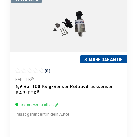
3 JAHRE GARANTIE
(0)
Durchschnittliche Bewertung von 0 von 5 Sternen
BAR-TEK®
6,9 Bar 100 PSIg-Sensor Relativdrucksensor
BAR-TEK®
Sofort versandfertig!
Passt garantiert in dein Auto!