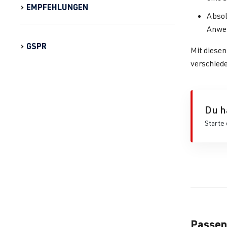
EMPFEHLUNGEN
Absol
Anwen
GSPR
Mit diese
verschied
Du h
Starte 
Passen