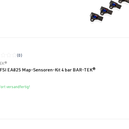
(0)
schnittliche Bewertung von 0 von 5 Sternen
TEK®
TFSI EA825 Map-Sensoren-Kit 4 bar BAR-TEK®
ort versandfertig!