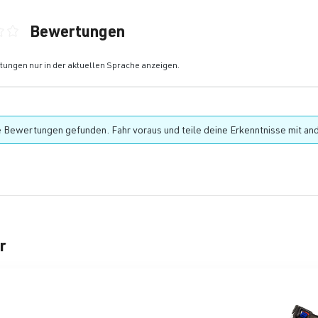
Bewertungen
ittliche Bewertung von 0 von 5 Sternen
ungen nur in der aktuellen Sprache anzeigen.
 Bewertungen gefunden. Fahr voraus und teile deine Erkenntnisse mit an
r
rie überspringen