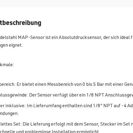
tbeschreibung
elstahl MAP-Sensor ist ein Absolutdrucksensor, der sich ideal 
en eignet.
kmale:
ereich: Er bietet einen Messbereich von 0 bis 5 Bar mit einer G
lussgewinde: Der Sensor verfügt über ein 1/8 NPT Anschlussgewin
er inklusive: Im Lieferumfang enthalten sind 1/8" NPT auf -4 A
ndungen.
ettes Set: Die Lieferung erfolgt mit dem Sensor, Stecker im Set
schnelle und problemlose Installation ermöglicht.