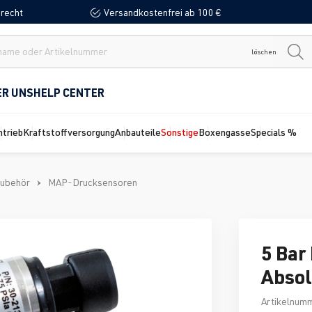
recht
Versandkostenfrei ab 100 €
löschen
ER UNS
HELP CENTER
ntrieb
Kraftstoffversorgung
Anbauteile
Sonstige
Boxengasse
Specials %
Zubehör
MAP-Drucksensoren
5 Bar
Absol
Artikelnum