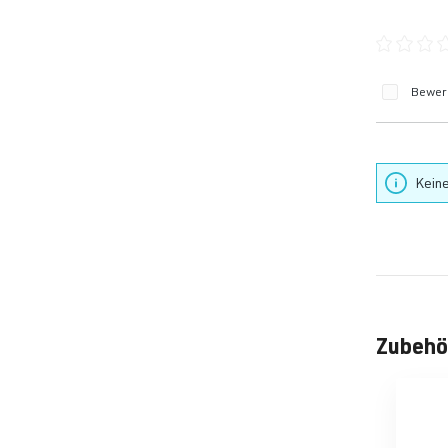
Durchschn
Bewert
Keine
Zubehö
Produktgale