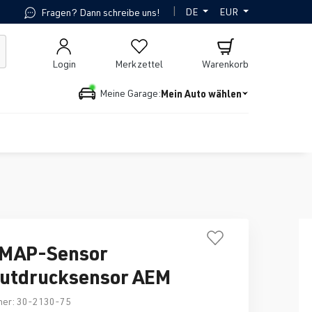
|
DE
EUR
Fragen? Dann schreibe uns!
Login
Merkzettel
Warenkorb
Mein Auto wählen
Meine Garage:
 MAP-Sensor
utdrucksensor AEM
mer:
30-2130-75