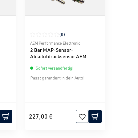
(0)
g von 0 von 5 Sternen
Durchschnittliche Bewertung von 0 von 5 Sternen
AEM Performance Electronic
2 Bar MAP-Sensor-
Absolutdrucksensor AEM
Sofort versandfertig!
Passt garantiert in dein Auto!
227,00 €