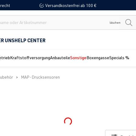
recht
Versandkostenfrei ab 100 €
löschen
ER UNS
HELP CENTER
ntrieb
Kraftstoffversorgung
Anbauteile
Sonstige
Boxengasse
Specials %
Zubehör
MAP-Drucksensoren
Loading...