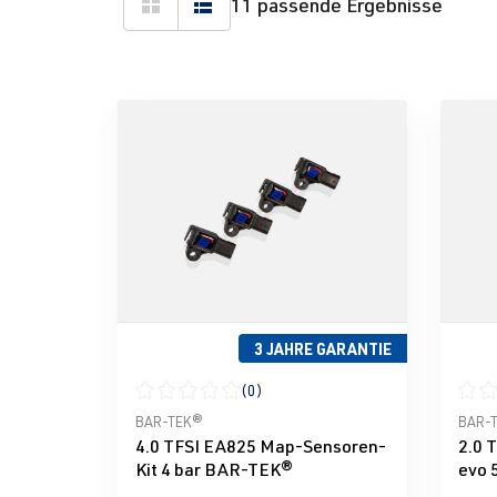
11 passende Ergebnisse
3 JAHRE GARANTIE
(0)
Durchschnittliche Bewertung von 0 von 5 Ster
Durch
BAR-TEK®
BAR-
4.0 TFSI EA825 Map-Sensoren-
2.0 
Kit 4 bar BAR-TEK®
evo 
BAR