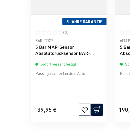
3 JAHRE GARANTIE
(0)
Durchschnittliche Bewertung von 0 von 5 Ster
Durch
BAR-TEK®
AEM P
5 Bar MAP-Sensor
5 Ba
Absolutdrucksensor BAR-
Abso
TEK®
Sofort versandfertig!
Sof
Passt garantiert in dein Auto!
Passt 
139,95 €
190,