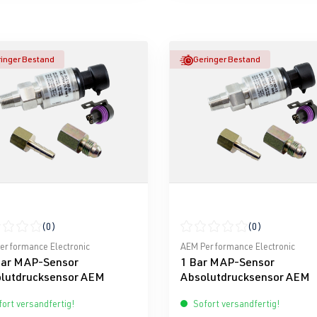
inger Bestand
Geringer Bestand
(0)
(0)
nen
schnittliche Bewertung von 0 von 5 Sternen
Durchschnittliche Bewertun
erformance Electronic
AEM Performance Electronic
Bar MAP-Sensor
1 Bar MAP-Sensor
lutdrucksensor AEM
Absolutdrucksensor AEM
ort versandfertig!
Sofort versandfertig!