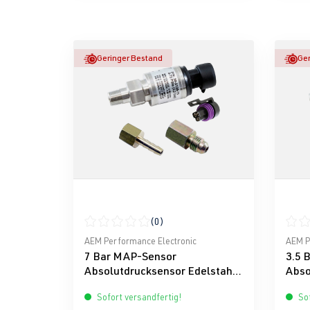
Geringer Bestand
Ger
(0)
Durchschnittliche Bewertung von 0 von 5 Ster
Durch
AEM Performance Electronic
AEM P
7 Bar MAP-Sensor
3.5 
Absolutdrucksensor Edelstahl
Abso
AEM
Sofort versandfertig!
Sof