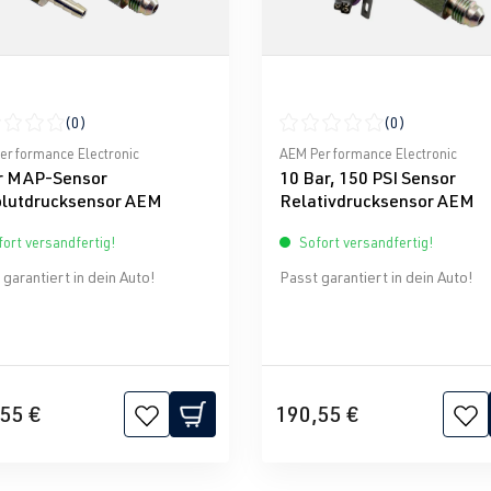
(0)
(0)
nen
schnittliche Bewertung von 0 von 5 Sternen
Durchschnittliche Bewertun
erformance Electronic
AEM Performance Electronic
r MAP-Sensor
10 Bar, 150 PSI Sensor
lutdrucksensor AEM
Relativdrucksensor AEM
ort versandfertig!
Sofort versandfertig!
garantiert in dein Auto!
Passt garantiert in dein Auto!
55 €
190,55 €