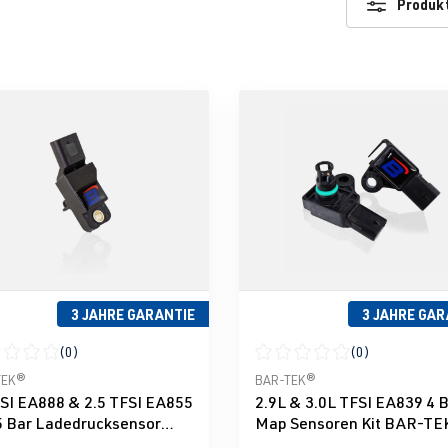
Produkt
3 JAHRE GARANTIE
3 JAHRE GAR
(0)
(0)
nen
schnittliche Bewertung von 0 von 5 Sternen
Durchschnittliche Bewertun
TEK®
BAR-TEK®
TSI EA888 & 2.5 TFSI EA855
2.9L & 3.0L TFSI EA839 4 
5 Bar Ladedrucksensor
Map Sensoren Kit BAR-T
-TEK®