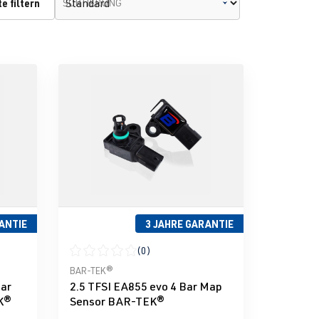
e filtern
SORTIERUNG
ANTIE
3 JAHRE GARANTIE
(0)
g von 0 von 5 Sternen
Durchschnittliche Bewertung von 0 von 5 Sternen
BAR-TEK®
Bar
2.5 TFSI EA855 evo 4 Bar Map
EK®
Sensor BAR-TEK®