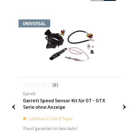
UNIVERSAL
(0)
Durchschnittliche Bewertung von 0 von 5 Sternen
Garrett
Garrett Speed Sensor Kit für GT - GTX
Serie ohne Anzeige
Lieferbar in 5 bis 8 Tagen
Passt garantiert in dein Auto!