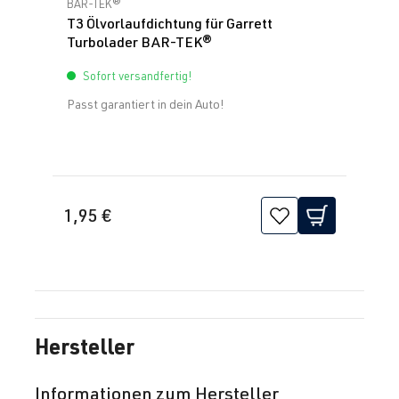
Durchschnittliche Bewertung von 0 von 5 Sternen
BAR-TEK®
T3 Ölvorlaufdichtung für Garrett
Turbolader BAR-TEK®
Sofort versandfertig!
Passt garantiert in dein Auto!
1,95 €
Hersteller
Informationen zum Hersteller