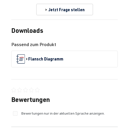
Jetzt Frage stellen
Downloads
Passend zum Produkt
Flansch Diagramm
Durchschnittliche Bewertung von 0 von 5 Sternen
Bewertungen
Bewertungen nur in der aktuellen Sprache anzeigen.