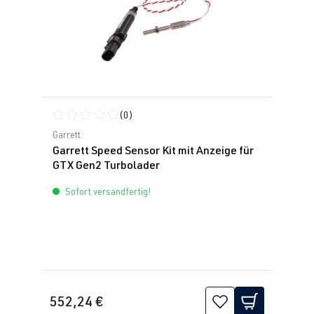
(0)
Durchschnittliche Bewertung von 0 von 5 Sternen
Garrett
Garrett Speed Sensor Kit mit Anzeige für
GTX Gen2 Turbolader
Sofort versandfertig!
552,24 €