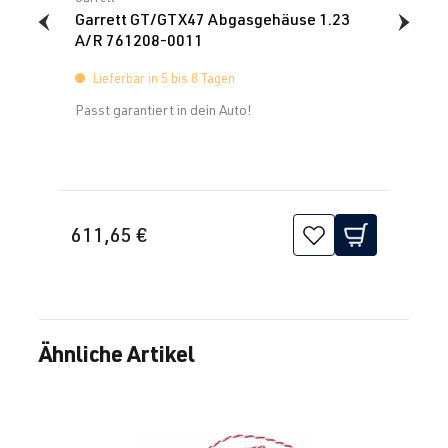
Garrett GT/GTX47 Abgasgehäuse 1.23
A/R 761208-0011
Lieferbar in 5 bis 8 Tagen
Passt garantiert in dein Auto!
611,65 €
Ähnliche Artikel
Produktgalerie überspringen