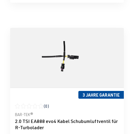
3 JAHRE GARANTIE
(0)
Durchschnittliche Bewertung von 0 von 5 Sternen
BAR-TEK®
2.0 TSI EA888 evo4 Kabel Schubumluftventil für
R-Turbolader