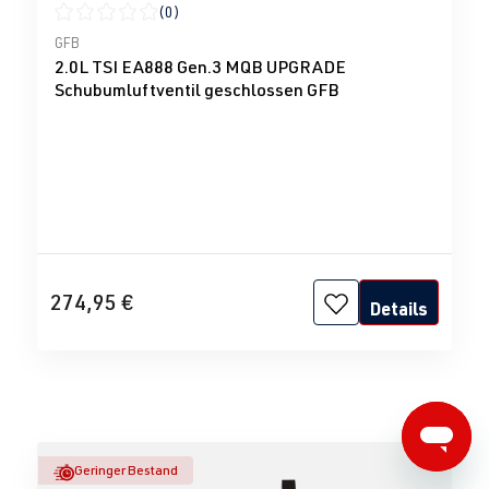
(0)
Durchschnittliche Bewertung von 0 von 5 Sternen
GFB
2.0L TSI EA888 Gen.3 MQB UPGRADE
Schubumluftventil geschlossen GFB
274,95 €
Details
Geringer Bestand