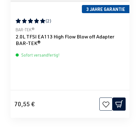
3 JAHRE GARANTIE
(2)
Durchschnittliche Bewertung von 5 von 5 Sternen
BAR-TEK®
2.0L TFSI EA113 High Flow Blow off Adapter
BAR-TEK®
Sofort versandfertig!
70,55 €