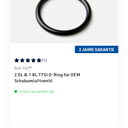
3 JAHRE GARANTIE
(1)
Durchschnittliche Bewertung von 5 von 5 Sternen
BAR-TEK®
2.0L & 1.8L TFSI O-Ring für OEM
Schubumluftventil
Sofort versandfertig!