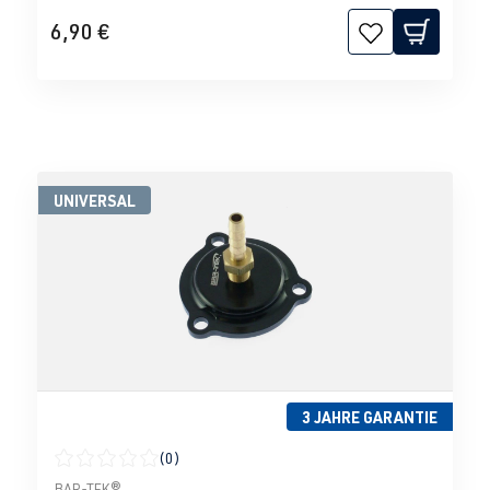
6,90 €
UNIVERSAL
3 JAHRE GARANTIE
(0)
Durchschnittliche Bewertung von 0 von 5 Sternen
BAR-TEK®