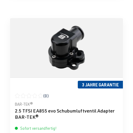
3 JAHRE GARANTIE
(0)
Durchschnittliche Bewertung von 0 von 5 Sternen
BAR-TEK®
2.5 TFSI EA855 evo Schubumluftventil Adapter
BAR-TEK®
Sofort versandfertig!