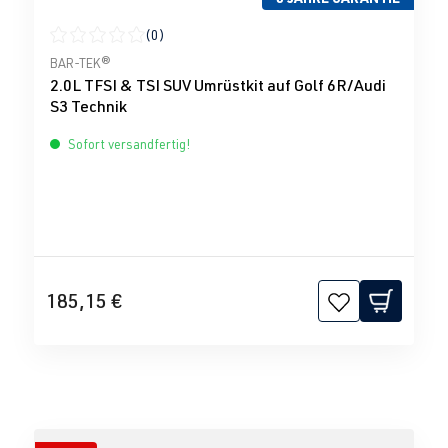
(0)
Durchschnittliche Bewertung von 0 von 5 Sternen
BAR-TEK®
2.0L TFSI & TSI SUV Umrüstkit auf Golf 6R/Audi
S3 Technik
Sofort versandfertig!
185,15 €