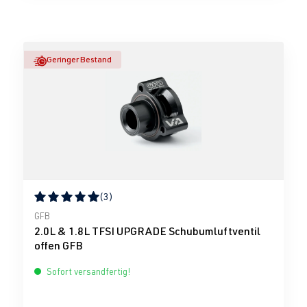
Geringer Bestand
(3)
Durchschnittliche Bewertung von 5 von 5 Sternen
GFB
2.0L & 1.8L TFSI UPGRADE Schubumluftventil
offen GFB
Sofort versandfertig!