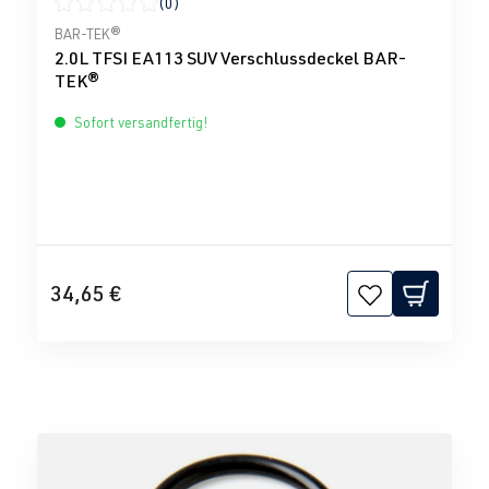
(0)
Durchschnittliche Bewertung von 0 von 5 Sternen
BAR-TEK®
2.0L TFSI EA113 SUV Verschlussdeckel BAR-
TEK®
Sofort versandfertig!
34,65 €