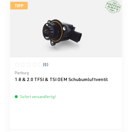
TIPP
(0)
Durchschnittliche Bewertung von 0 von 5 Sternen
Pierburg
1.8 & 2.0 TFSI & TSI OEM Schubumluftventil
Sofort versandfertig!