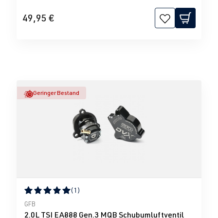
49,95 €
Geringer Bestand
(1)
Durchschnittliche Bewertung von 5 von 5 Sternen
GFB
2.0L TSI EA888 Gen.3 MQB Schubumluftventil