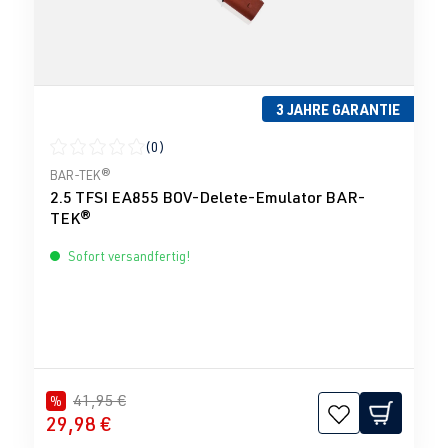
3 JAHRE GARANTIE
(0)
Durchschnittliche Bewertung von 0 von 5 Sternen
BAR-TEK®
2.5 TFSI EA855 BOV-Delete-Emulator BAR-
TEK®
Sofort versandfertig!
41,95 €
%
29,98 €