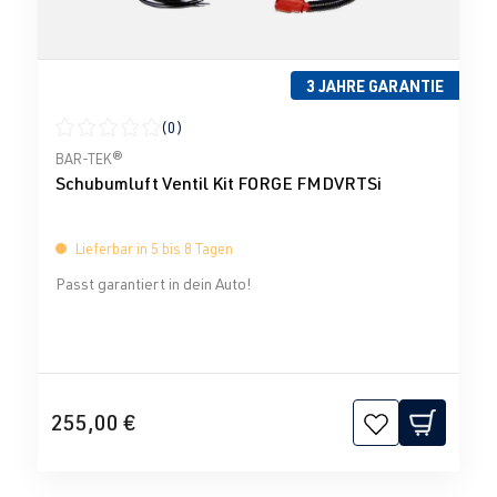
3 JAHRE GARANTIE
(0)
Durchschnittliche Bewertung von 0 von 5 Sternen
BAR-TEK®
Schubumluft Ventil Kit FORGE FMDVRTSi
Lieferbar in 5 bis 8 Tagen
Passt garantiert in dein Auto!
255,00 €