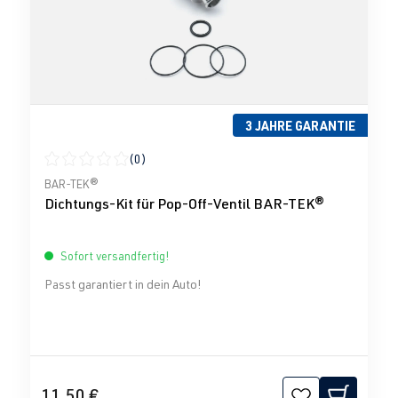
3 JAHRE GARANTIE
(0)
Durchschnittliche Bewertung von 0 von 5 Sternen
BAR-TEK®
Dichtungs-Kit für Pop-Off-Ventil BAR-TEK®
Sofort versandfertig!
Passt garantiert in dein Auto!
11,50 €