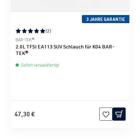
3 JAHRE GARANTIE
(2)
Durchschnittliche Bewertung von 5 von 5 Sternen
BAR-TEK®
2.0L TFSI EA113 SUV Schlauch für K04 BAR-
TEK®
Sofort versandfertig!
47,30 €