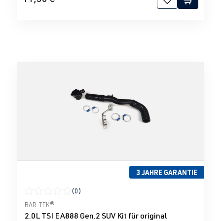
3 JAHRE GARANTIE
(0)
Durchschnittliche Bewertung von 0 von 5 Sternen
BAR-TEK®
2.0L TSI EA888 Gen.2 SUV Kit für original