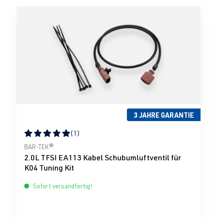
3 JAHRE GARANTIE
(1)
Durchschnittliche Bewertung von 5 von 5 Sternen
BAR-TEK®
2.0L TFSI EA113 Kabel Schubumluftventil für
K04 Tuning Kit
Sofort versandfertig!