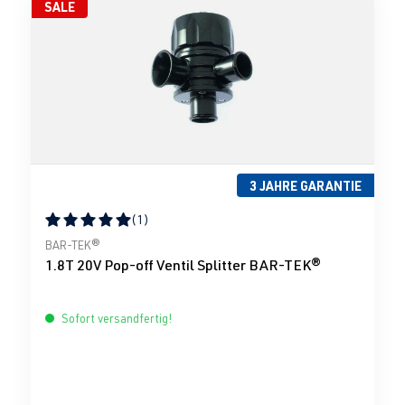
SALE
3 JAHRE GARANTIE
(1)
Durchschnittliche Bewertung von 5 von 5 Sternen
BAR-TEK®
1.8T 20V Pop-off Ventil Splitter BAR-TEK®
Sofort versandfertig!