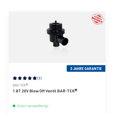
3 JAHRE GARANTIE
(3)
Durchschnittliche Bewertung von 5 von 5 Sternen
BAR-TEK®
1.8T 20V Blow Off Ventil BAR-TEK®
Sofort versandfertig!