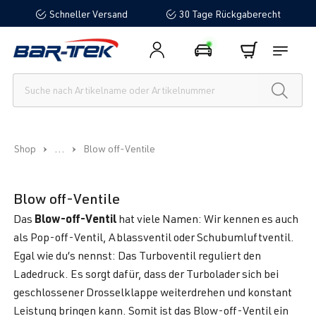
Schneller Versand
30 Tage Rückgaberecht
alt springen
...
Shop
Blow off-Ventile
Blow off-Ventile
Blow-off-Ventil
Das
hat viele Namen: Wir kennen es auch
als Pop-off-Ventil, Ablassventil oder Schubumluftventil.
Egal wie du’s nennst: Das Turboventil reguliert den
Ladedruck. Es sorgt dafür, dass der Turbolader sich bei
geschlossener Drosselklappe weiterdrehen und konstant
Leistung bringen kann. Somit ist das Blow-off-Ventil ein