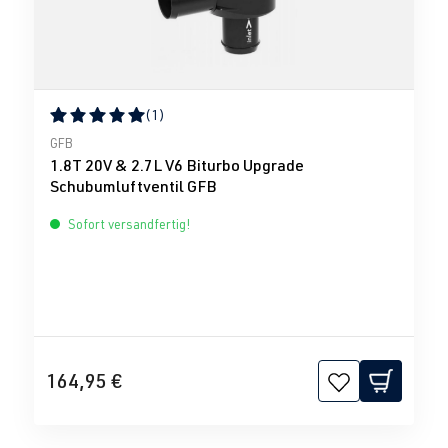
(1)
Durchschnittliche Bewertung von 5 von 5 Sternen
GFB
1.8T 20V & 2.7L V6 Biturbo Upgrade
Schubumluftventil GFB
Sofort versandfertig!
164,95 €