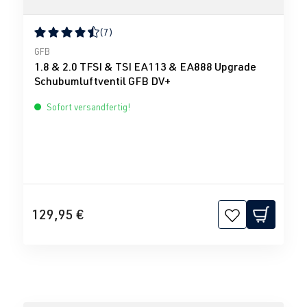
(7)
Durchschnittliche Bewertung von 4.43 von 5 Sternen
GFB
1.8 & 2.0 TFSI & TSI EA113 & EA888 Upgrade
Schubumluftventil GFB DV+
Sofort versandfertig!
129,95 €