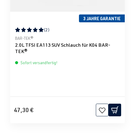
3 JAHRE GARANTIE
(2)
Durchschnittliche Bewertung von 5 von 5 Sternen
BAR-TEK®
2.0L TFSI EA113 SUV Schlauch für K04 BAR-
TEK®
Sofort versandfertig!
47,30 €