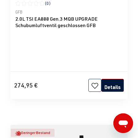
(0)
Durchschnittliche Bewertung von 0 von 5 Sternen
GFB
2.0L TSI EA888 Gen.3 MQB UPGRADE
Schubumluftventil geschlossen GFB
274,95 €
Details
Geringer Bestand