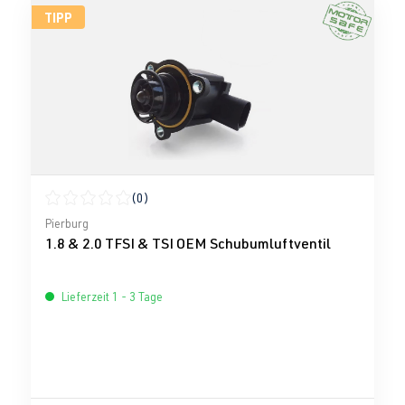
TIPP
(0)
Durchschnittliche Bewertung von 0 von 5 Sternen
Pierburg
1.8 & 2.0 TFSI & TSI OEM Schubumluftventil
Lieferzeit 1 - 3 Tage