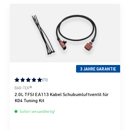
3 JAHRE GARANTIE
(1)
Durchschnittliche Bewertung von 5 von 5 Sternen
BAR-TEK®
2.0L TFSI EA113 Kabel Schubumluftventil für
K04 Tuning Kit
Sofort versandfertig!