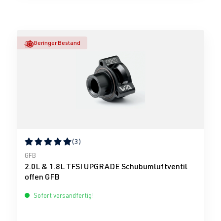
Geringer Bestand
(3)
Durchschnittliche Bewertung von 5 von 5 Sternen
GFB
2.0L & 1.8L TFSI UPGRADE Schubumluftventil
offen GFB
Sofort versandfertig!