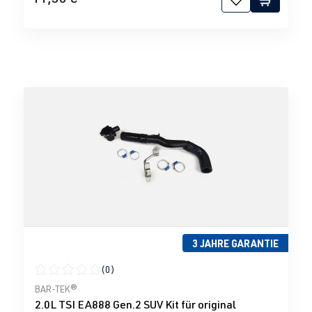
3 JAHRE GARANTIE
(0)
Durchschnittliche Bewertung von 0 von 5 Sternen
BAR-TEK®
2.0L TSI EA888 Gen.2 SUV Kit für original