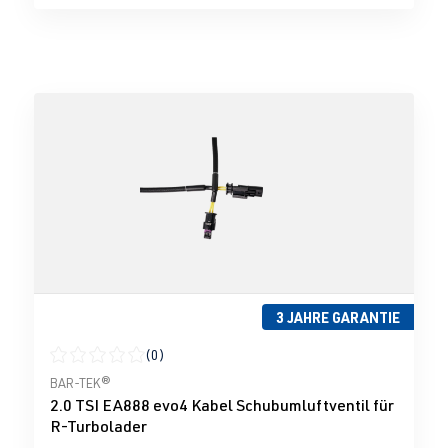
3 JAHRE GARANTIE
(0)
Durchschnittliche Bewertung von 0 von 5 Sternen
BAR-TEK®
2.0 TSI EA888 evo4 Kabel Schubumluftventil für
R-Turbolader