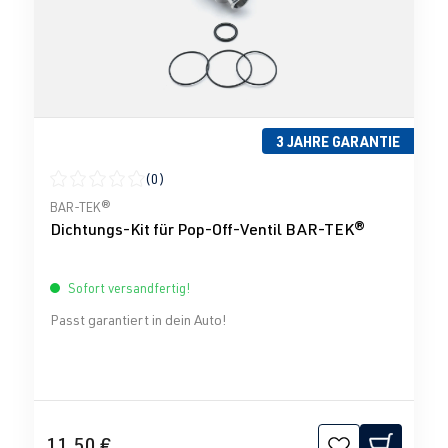
3 JAHRE GARANTIE
(0)
Durchschnittliche Bewertung von 0 von 5 Sternen
BAR-TEK®
Dichtungs-Kit für Pop-Off-Ventil BAR-TEK®
Sofort versandfertig!
Passt garantiert in dein Auto!
11,50 €