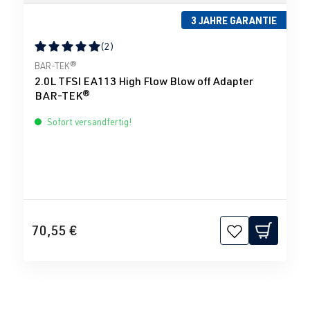
3 JAHRE GARANTIE
(2)
Durchschnittliche Bewertung von 5 von 5 Sternen
BAR-TEK®
2.0L TFSI EA113 High Flow Blow off Adapter
BAR-TEK®
Sofort versandfertig!
70,55 €