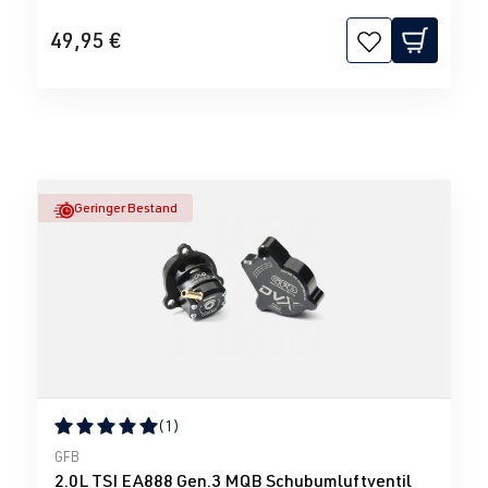
49,95 €
Geringer Bestand
(1)
Durchschnittliche Bewertung von 5 von 5 Sternen
GFB
2.0L TSI EA888 Gen.3 MQB Schubumluftventil