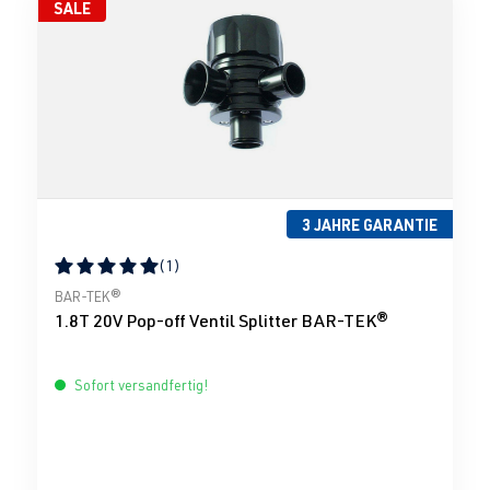
SALE
3 JAHRE GARANTIE
(1)
Durchschnittliche Bewertung von 5 von 5 Sternen
BAR-TEK®
1.8T 20V Pop-off Ventil Splitter BAR-TEK®
Sofort versandfertig!