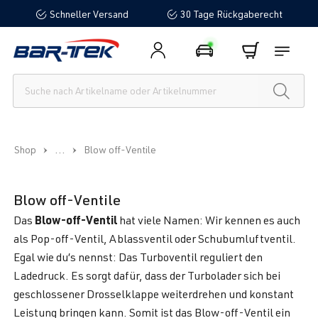
Schneller Versand
30 Tage Rückgaberecht
alt springen
...
Shop
Blow off-Ventile
Blow off-Ventile
Blow-off-Ventil
Das
hat viele Namen: Wir kennen es auch
als Pop-off-Ventil, Ablassventil oder Schubumluftventil.
Egal wie du’s nennst: Das Turboventil reguliert den
Ladedruck. Es sorgt dafür, dass der Turbolader sich bei
geschlossener Drosselklappe weiterdrehen und konstant
Leistung bringen kann. Somit ist das Blow-off-Ventil ein