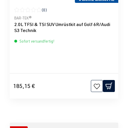
(0)
Durchschnittliche Bewertung von 0 von 5 Sternen
BAR-TEK®
2.0L TFSI & TSI SUV Umrüstkit auf Golf 6R/Audi
S3 Technik
Sofort versandfertig!
185,15 €