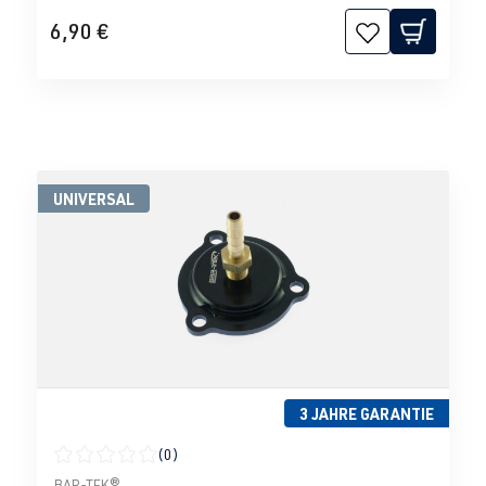
6,90 €
UNIVERSAL
3 JAHRE GARANTIE
(0)
Durchschnittliche Bewertung von 0 von 5 Sternen
BAR-TEK®