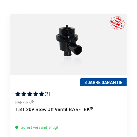
3 JAHRE GARANTIE
(3)
Durchschnittliche Bewertung von 5 von 5 Sternen
BAR-TEK®
1.8T 20V Blow Off Ventil BAR-TEK®
Sofort versandfertig!