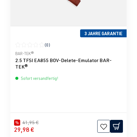
3 JAHRE GARANTIE
(0)
Durchschnittliche Bewertung von 0 von 5 Sternen
BAR-TEK®
2.5 TFSI EA855 BOV-Delete-Emulator BAR-
TEK®
Sofort versandfertig!
41,95 €
%
29,98 €