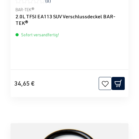
(0)
Durchschnittliche Bewertung von 0 von 5 Sternen
BAR-TEK®
2.0L TFSI EA113 SUV Verschlussdeckel BAR-
TEK®
Sofort versandfertig!
34,65 €