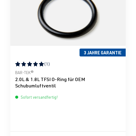
3 JAHRE GARANTIE
(1)
Durchschnittliche Bewertung von 5 von 5 Sternen
BAR-TEK®
2.0L & 1.8L TFSI O-Ring für OEM
Schubumluftventil
Sofort versandfertig!