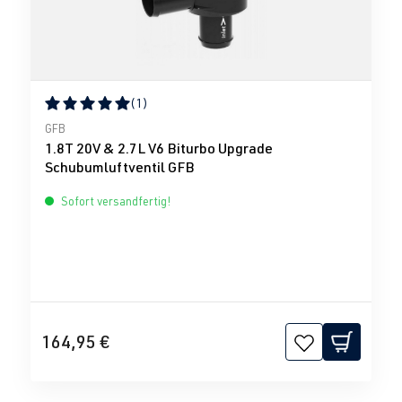
(1)
Durchschnittliche Bewertung von 5 von 5 Sternen
GFB
1.8T 20V & 2.7L V6 Biturbo Upgrade
Schubumluftventil GFB
Sofort versandfertig!
164,95 €