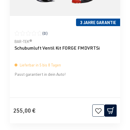
3 JAHRE GARANTIE
(0)
Durchschnittliche Bewertung von 0 von 5 Sternen
BAR-TEK®
Schubumluft Ventil Kit FORGE FMDVRTSi
Lieferbar in 5 bis 8 Tagen
Passt garantiert in dein Auto!
255,00 €