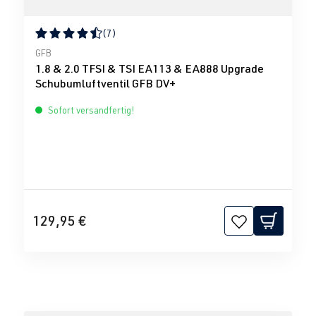
(7)
Durchschnittliche Bewertung von 4.43 von 5 Sternen
GFB
1.8 & 2.0 TFSI & TSI EA113 & EA888 Upgrade
Schubumluftventil GFB DV+
Sofort versandfertig!
129,95 €