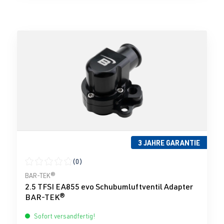
3 JAHRE GARANTIE
(0)
Durchschnittliche Bewertung von 0 von 5 Sternen
BAR-TEK®
2.5 TFSI EA855 evo Schubumluftventil Adapter
BAR-TEK®
Sofort versandfertig!