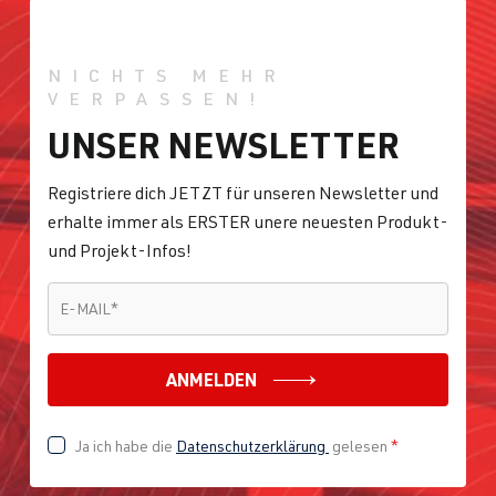
NICHTS MEHR
VERPASSEN!
UNSER NEWSLETTER
Registriere dich JETZT für unseren Newsletter und
erhalte immer als ERSTER unere neuesten Produkt-
und Projekt-Infos!
E-MAIL
*
E-MAIL
*
ANMELDEN
Ja ich habe die
Datenschutzerklärung
gelesen
*