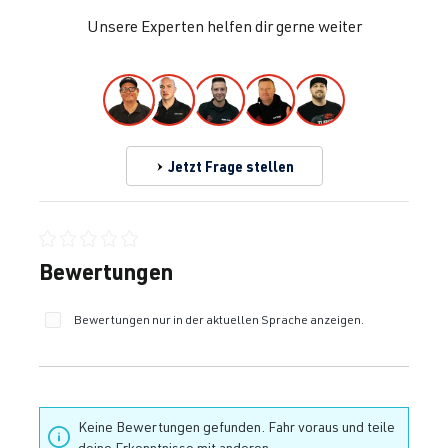
Unsere Experten helfen dir gerne weiter
Jetzt Frage stellen
Durchschnittliche Bewertung von 0 von 5 Sternen
Bewertungen
Bewertungen nur in der aktuellen Sprache anzeigen.
Keine Bewertungen gefunden. Fahr voraus und teile
deine Erkenntnisse mit anderen.