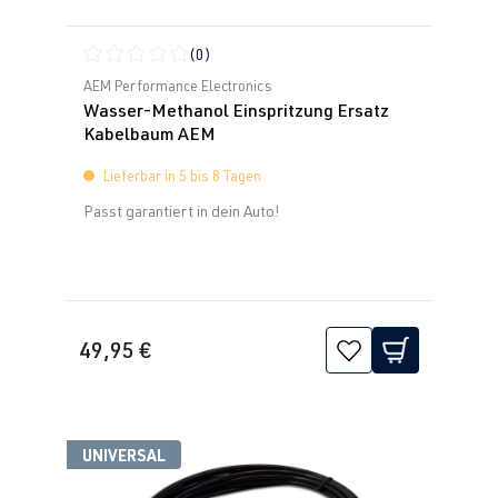
(0)
Durchschnittliche Bewertung von 0 von 5 Sternen
AEM Performance Electronics
Wasser-Methanol Einspritzung Ersatz
Kabelbaum AEM
Lieferbar in 5 bis 8 Tagen
Passt garantiert in dein Auto!
49,95 €
UNIVERSAL