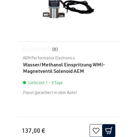
(0)
Durchschnittliche Bewertung von 0 von 5 Sternen
AEM Performance Electronics
Wasser/Methanol Einspritzung WMI-
Magnetventil Solenoid AEM
Lieferzeit 1 - 3 Tage
Passt garantiert in dein Auto!
137,00 €