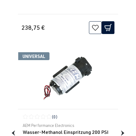
238,75 €
UNIVERSAL
(0)
Durchschnittliche Bewertung von 0 von 5 Sternen
AEM Performance Electronics
Wasser-Methanol Einspritzung 200 PSI