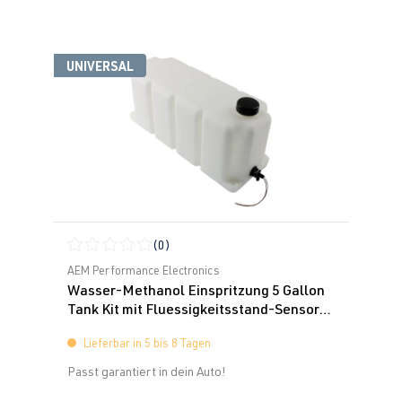
UNIVERSAL
(0)
Durchschnittliche Bewertung von 0 von 5 Sternen
AEM Performance Electronics
Wasser-Methanol Einspritzung 5 Gallon
Tank Kit mit Fluessigkeitsstand-Sensor
AEM
Lieferbar in 5 bis 8 Tagen
Passt garantiert in dein Auto!