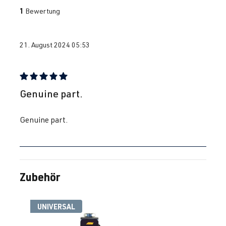
1
Bewertung
21. August 2024 05:53
Bewertung mit 5 von 5 Sternen
Genuine part.
Genuine part.
Zubehör
Produktgalerie überspringen
UNIVERSAL