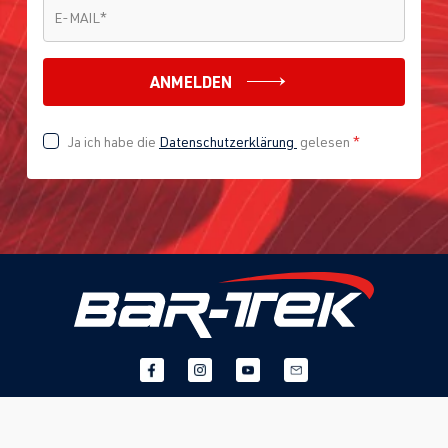
E-MAIL
*
E-MAIL
*
ANMELDEN
Ja ich habe die
Datenschutzerklärung
gelesen
*