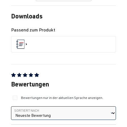
Downloads
Passend zum Produkt
Durchschnittliche Bewertung von 5 von 5 Sternen
Bewertungen
Bewertungen nur in der aktuellen Sprache anzeigen.
Sortiert nach
SORTIERT NACH