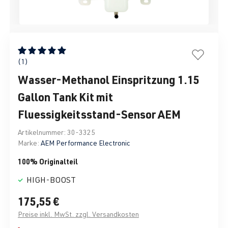
Durchschnittliche Bewertung von 5 von 5 Sternen
(1)
Wasser-Methanol Einspritzung 1.15
Gallon Tank Kit mit
Fluessigkeitsstand-Sensor AEM
Artikelnummer:
30-3325
Marke:
AEM Performance Electronic
100% Originalteil
HIGH-BOOST
175,55 €
Preise inkl. MwSt. zzgl. Versandkosten