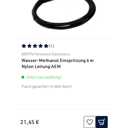
(1)
Durchschnittliche Bewertung von 5 von 5 Sternen
AEM Performance Electronics
Wasser-Methanol Einspritzung 6 m
Nylon Leitung AEM
Sofort versandfertig!
Passt garantiert in dein Auto!
21,45 €