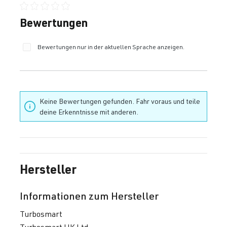
Durchschnittliche Bewertung von 0 von 5 Sternen
Bewertungen
Bewertungen nur in der aktuellen Sprache anzeigen.
Keine Bewertungen gefunden. Fahr voraus und teile
deine Erkenntnisse mit anderen.
Hersteller
Informationen zum Hersteller
Turbosmart
Turbosmart UK Ltd