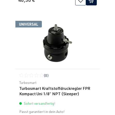
UNIVERSAL
(0)
Durchschnittliche Bewertung von 0 von 5 Sternen
Turbosmart
Turbosmart Kraftstoffdruckregler FPR
Kompact Uni 1/8″ NPT (Sleeper)
Sofort versandfertig!
Passt garantiert in dein Auto!