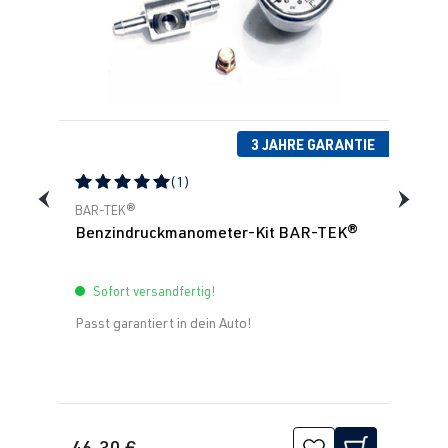
3 JAHRE GARANTIE
(1)
Durchschnittliche Bewertung von 5 von 5 Sternen
BAR-TEK®
Benzindruckmanometer-Kit BAR-TEK®
Sofort versandfertig!
Passt garantiert in dein Auto!
46,30 €