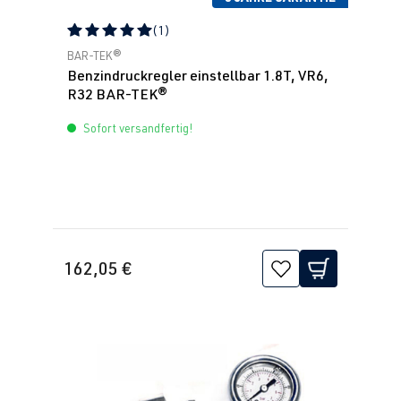
(1)
Durchschnittliche Bewertung von 5 von 5 Sternen
BAR-TEK®
Benzindruckregler einstellbar 1.8T, VR6,
R32 BAR-TEK®
Sofort versandfertig!
162,05 €