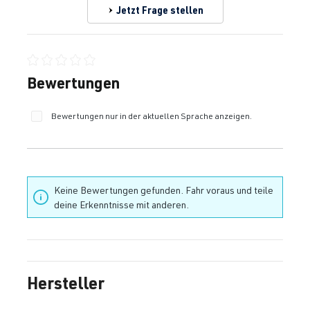
Jetzt Frage stellen
Durchschnittliche Bewertung von 0 von 5 Sternen
Bewertungen
Bewertungen nur in der aktuellen Sprache anzeigen.
Keine Bewertungen gefunden. Fahr voraus und teile
deine Erkenntnisse mit anderen.
Hersteller