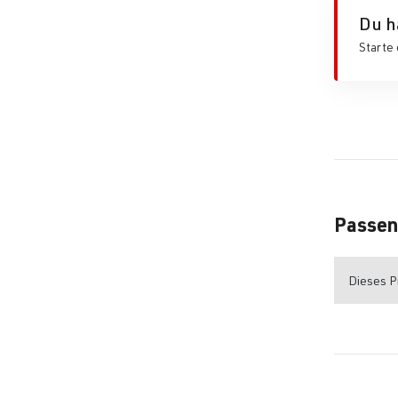
Du h
Starte 
Passen
Dieses Pr