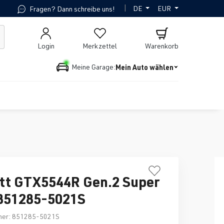
|
DE
EUR
Fragen? Dann schreibe uns!
Login
Merkzettel
Warenkorb
Mein Auto wählen
Meine Garage:
tt GTX5544R Gen.2 Super
851285-5021S
mer:
851285-5021S