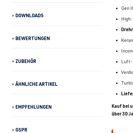
Gen I
DOWNLOADS
High-
Drehr
BEWERTUNGEN
Keram
Incon
ZUBEHÖR
Luft-
Verdi
Turbi
ÄHNLICHE ARTIKEL
Lief
Kauf bei 
EMPFEHLUNGEN
über 30 J
GSPR