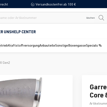
recht
Versandkostenfrei ab 100 €
löschen
ER UNS
HELP CENTER
ntrieb
Kraftstoffversorgung
Anbauteile
Sonstige
Boxengasse
Specials %
-X Gen2
Garre
Core 
Artikelnum