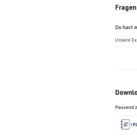
Fragen
Du hast 
Unsere Exp
Downl
Passend 
F