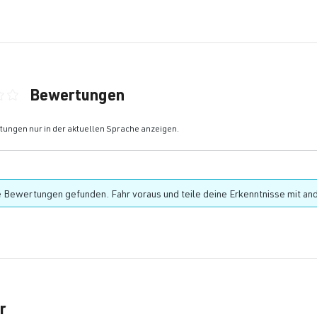
Bewertungen
ittliche Bewertung von 0 von 5 Sternen
ungen nur in der aktuellen Sprache anzeigen.
 Bewertungen gefunden. Fahr voraus und teile deine Erkenntnisse mit an
r
rie überspringen