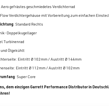
I Aero gefrästes geschmiedetes Verdichterrad
Flow Verdichtergehäuse mit Vorbereitung zum einfachen Einste
ichtung
: Standard Rechts
ik-Doppelkugellager
el Turbinenrad
 und Ölgekühlt
chterseite: Eintritt Ø 102mm / Austritt Ø 144mm
nenseite: Eintritt Ø 112mm / Austritt Ø 102mm
erumfang
: Super Core
uns, dem einzigen Garrett Performance Distributor in Deutschl
ahren!