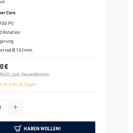
ett
per Core
2700 PS
d Rotation
gerung
terrad Ø 102mm
0 €
. MwSt. zzgl. Versandkosten
r in 5 bis 8 Tagen
HABEN WOLLEN!