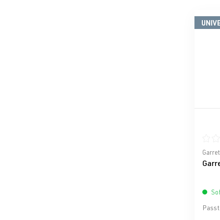
UNIV
Durch
Garret
Garr
Sof
Passt 