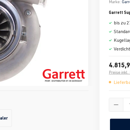
Marke:
Garr
Garrett Su
bis zu 
Standar
Kugella
Verdich
4.815,9
Preise inkl
Lieferba
aler