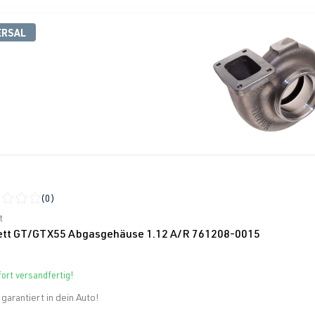
ERSAL
(0)
schnittliche Bewertung von 0 von 5 Sternen
t
ett GT/GTX55 Abgasgehäuse 1.12 A/R 761208-0015
ort versandfertig!
garantiert in dein Auto!