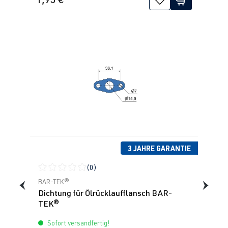
3 JAHRE GARANTIE
(0)
Durchschnittliche Bewertung von 0 von 5 Sternen
BAR-TEK®
Dichtung für Ölrücklaufflansch BAR-
TEK®
Sofort versandfertig!