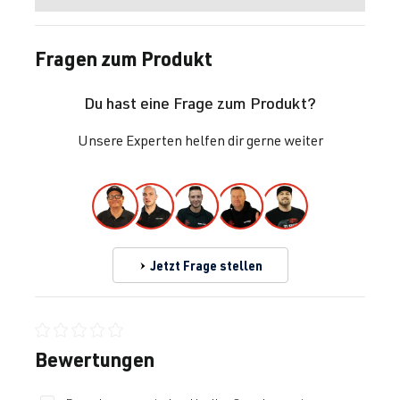
Fragen zum Produkt
Du hast eine Frage zum Produkt?
Unsere Experten helfen dir gerne weiter
Jetzt Frage stellen
Durchschnittliche Bewertung von 0 von 5 Sternen
Bewertungen