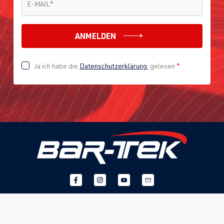
E-MAIL
*
ANMELDEN
Ja ich habe die
Datenschutzerklärung
gelesen
*