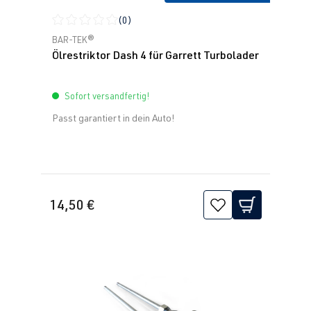
(0)
Durchschnittliche Bewertung von 0 von 5 Sternen
BAR-TEK®
Ölrestriktor Dash 4 für Garrett Turbolader
Sofort versandfertig!
Passt garantiert in dein Auto!
14,50 €