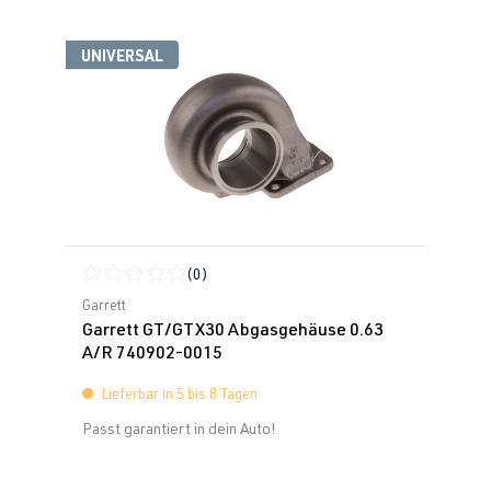
UNIVERSAL
(0)
Durchschnittliche Bewertung von 0 von 5 Sternen
Garrett
Garrett GT/GTX30 Abgasgehäuse 0.63
A/R 740902-0015
Lieferbar in 5 bis 8 Tagen
Passt garantiert in dein Auto!