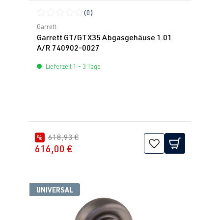
(0)
Durchschnittliche Bewertung von 0 von 5 Sternen
Garrett
Garrett GT/GTX35 Abgasgehäuse 1.01
A/R 740902-0027
Lieferzeit 1 - 3 Tage
618,93 €
%
616,00 €
UNIVERSAL