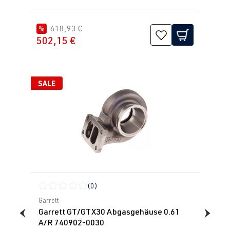
618,93 €
%
502,15 €
SALE
(0)
Durchschnittliche Bewertung von 0 von 5 Sternen
Garrett
Garrett GT/GTX30 Abgasgehäuse 0.61
A/R 740902-0030