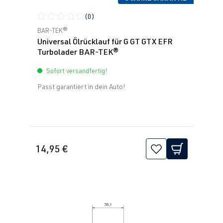
(0)
Durchschnittliche Bewertung von 0 von 5 Sternen
BAR-TEK®
Universal Ölrücklauf für G GT GTX EFR
Turbolader BAR-TEK®
Sofort versandfertig!
Passt garantiert in dein Auto!
14,95 €