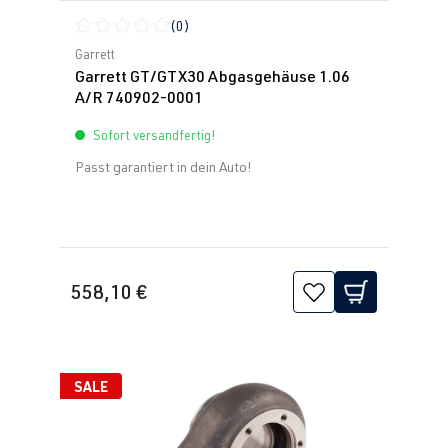
(0)
Durchschnittliche Bewertung von 0 von 5 Sternen
Garrett
Garrett GT/GTX30 Abgasgehäuse 1.06
A/R 740902-0001
Sofort versandfertig!
Passt garantiert in dein Auto!
558,10 €
SALE