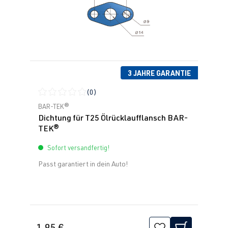
3 JAHRE GARANTIE
(0)
Durchschnittliche Bewertung von 0 von 5 Sternen
BAR-TEK®
Dichtung für T25 Ölrücklaufflansch BAR-
TEK®
Sofort versandfertig!
Passt garantiert in dein Auto!
1,95 €