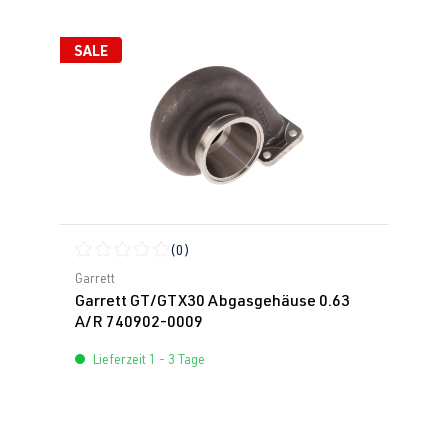
SALE
(0)
Durchschnittliche Bewertung von 0 von 5 Sternen
Garrett
Garrett GT/GTX30 Abgasgehäuse 0.63
A/R 740902-0009
Lieferzeit 1 - 3 Tage