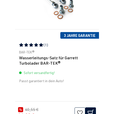
3 JAHRE GARANTIE
(1)
Durchschnittliche Bewertung von 5 von 5 Sternen
BAR-TEK®
Wasserleitungs-Satz für Garrett
Turbolader BAR-TEK®
Sofort versandfertig!
Passt garantiert in dein Auto!
40,55 €
%