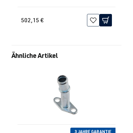
502,15 €
Ähnliche Artikel
Produktgalerie überspringen
3 JAHRE GARANTIE