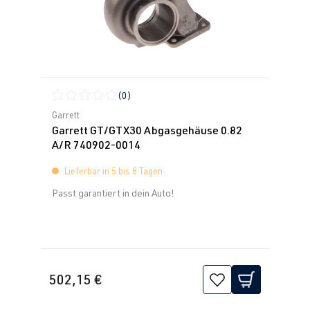
(0)
Durchschnittliche Bewertung von 0 von 5 Sternen
Garrett
Garrett GT/GTX30 Abgasgehäuse 0.82
A/R 740902-0014
Lieferbar in 5 bis 8 Tagen
Passt garantiert in dein Auto!
502,15 €