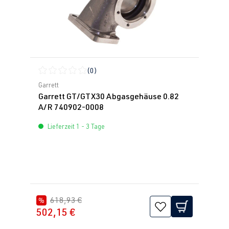
(0)
Durchschnittliche Bewertung von 0 von 5 Sternen
Garrett
Garrett GT/GTX30 Abgasgehäuse 0.82
A/R 740902-0008
Lieferzeit 1 - 3 Tage
618,93 €
%
502,15 €