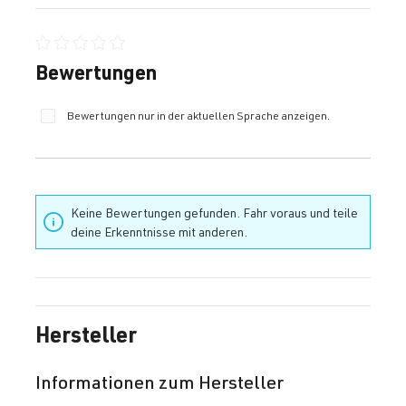
Durchschnittliche Bewertung von 0 von 5 Sternen
Bewertungen
Bewertungen nur in der aktuellen Sprache anzeigen.
Keine Bewertungen gefunden. Fahr voraus und teile
deine Erkenntnisse mit anderen.
Hersteller
Informationen zum Hersteller