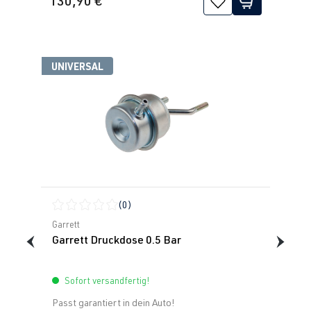
130,90 €
UNIVERSAL
(0)
Durchschnittliche Bewertung von 0 von 5 Sternen
Garrett
Garrett Druckdose 0.5 Bar
Sofort versandfertig!
Passt garantiert in dein Auto!