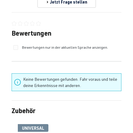
Jetzt Frage stellen
Durchschnittliche Bewertung von 0 von 5 Sternen
Bewertungen
Bewertungen nur in der aktuellen Sprache anzeigen.
Keine Bewertungen gefunden. Fahr voraus und teile
deine Erkenntnisse mit anderen.
Zubehör
Produktgalerie überspringen
UNIVERSAL