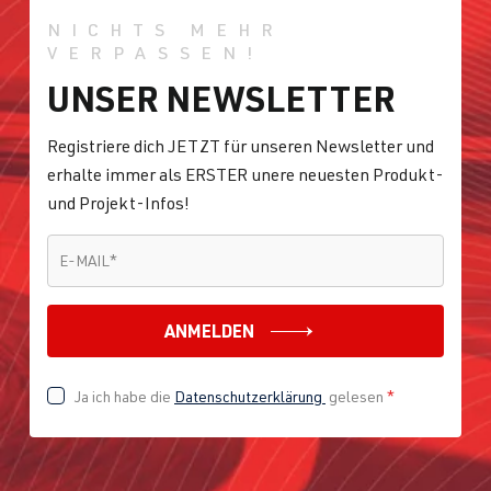
NICHTS MEHR
VERPASSEN!
UNSER NEWSLETTER
Registriere dich JETZT für unseren Newsletter und
erhalte immer als ERSTER unere neuesten Produkt-
und Projekt-Infos!
E-MAIL
*
E-MAIL
*
ANMELDEN
Ja ich habe die
Datenschutzerklärung
gelesen
*