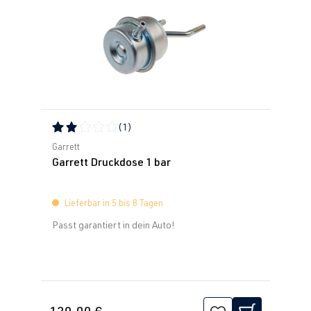
(1)
Durchschnittliche Bewertung von 2 von 5 Sternen
Garrett
Garrett Druckdose 1 bar
Lieferbar in 5 bis 8 Tagen
Passt garantiert in dein Auto!