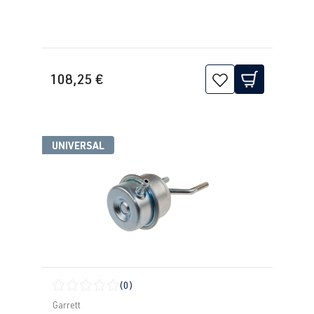
108,25 €
UNIVERSAL
(0)
Durchschnittliche Bewertung von 0 von 5 Sternen
Garrett