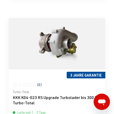
3 JAHRE GARANTIE
(0)
Durchschnittliche Bewertung von 0 von 5 Sternen
Turbo-Total
KKK K04-023 RS Upgrade Turbolader bis 300 PS
Turbo-Total
Lieferzeit 1 - 3 Tage