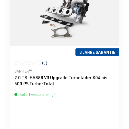
3 JAHRE GARANTIE
(0)
Durchschnittliche Bewertung von 0 von 5 Sternen
BAR-TEK®
2.0 TSI EA888 V3 Upgrade Turbolader K04 bis
500 PS Turbo-Total
Sofort versandfertig!