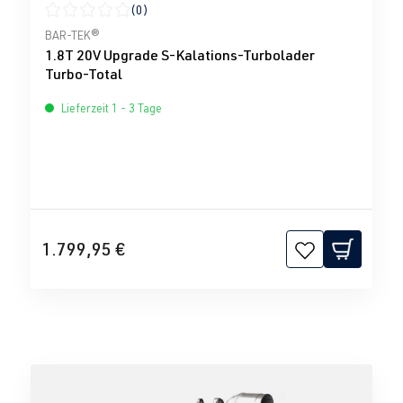
(0)
Durchschnittliche Bewertung von 0 von 5 Sternen
BAR-TEK®
1.8T 20V Upgrade S-Kalations-Turbolader
Turbo-Total
Lieferzeit 1 - 3 Tage
1.799,95 €