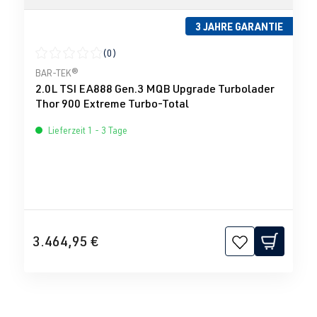
3 JAHRE GARANTIE
(0)
Durchschnittliche Bewertung von 0 von 5 Sternen
BAR-TEK®
2.0L TSI EA888 Gen.3 MQB Upgrade Turbolader
Thor 900 Extreme Turbo-Total
Lieferzeit 1 - 3 Tage
3.464,95 €