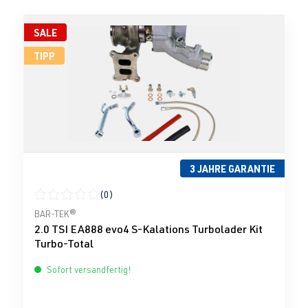
SALE
TIPP
3 JAHRE GARANTIE
(0)
Durchschnittliche Bewertung von 0 von 5 Sternen
BAR-TEK®
2.0 TSI EA888 evo4 S-Kalations Turbolader Kit
Turbo-Total
Sofort versandfertig!