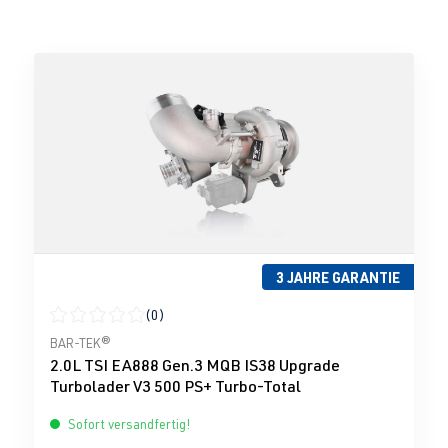
3 JAHRE GARANTIE
(0)
Durchschnittliche Bewertung von 0 von 5 Sternen
BAR-TEK®
2.0L TSI EA888 Gen.3 MQB IS38 Upgrade
Turbolader V3 500 PS+ Turbo-Total
Sofort versandfertig!