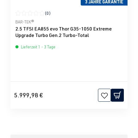
3 JAHRE GARANTIE
(0)
Durchschnittliche Bewertung von 0 von 5 Sternen
BAR-TEK®
2.5 TFSI EA855 evo Thor G35-1050 Extreme
Upgrade Turbo Gen.2 Turbo-Total
Lieferzeit 1 - 3 Tage
5.999,98 €