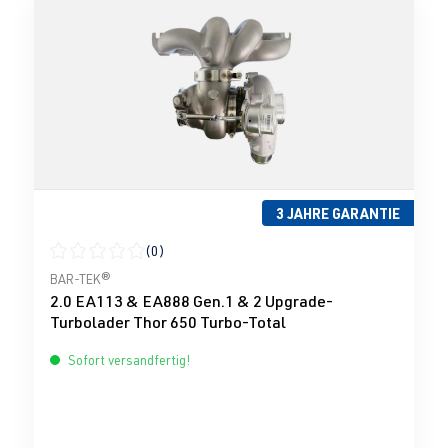
3 JAHRE GARANTIE
(0)
Durchschnittliche Bewertung von 0 von 5 Sternen
BAR-TEK®
2.0 EA113 & EA888 Gen.1 & 2 Upgrade-
Turbolader Thor 650 Turbo-Total
Sofort versandfertig!