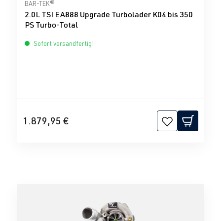
Durchschnittliche Bewertung von 0 von 5 Sternen
BAR-TEK®
2.0L TSI EA888 Upgrade Turbolader K04 bis 350
PS Turbo-Total
Sofort versandfertig!
1.879,95 €