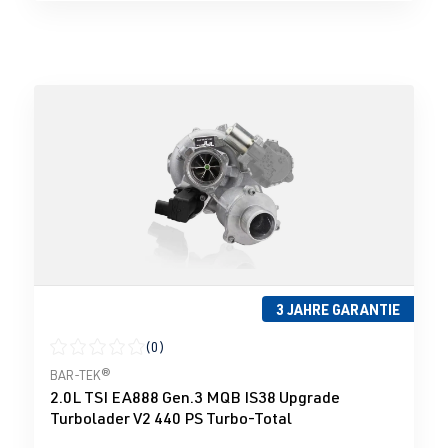
3 JAHRE GARANTIE
(0)
Durchschnittliche Bewertung von 0 von 5 Sternen
BAR-TEK®
2.0L TSI EA888 Gen.3 MQB IS38 Upgrade
Turbolader V2 440 PS Turbo-Total