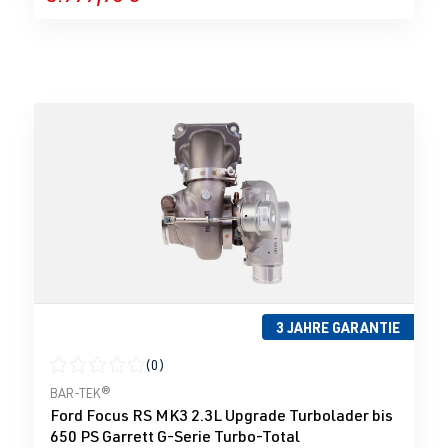
3 JAHRE GARANTIE
(0)
Durchschnittliche Bewertung von 0 von 5 Sternen
BAR-TEK®
Ford Focus RS MK3 2.3L Upgrade Turbolader bis
650 PS Garrett G-Serie Turbo-Total