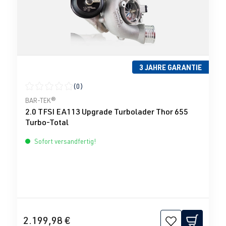
3 JAHRE GARANTIE
(0)
Durchschnittliche Bewertung von 0 von 5 Sternen
BAR-TEK®
2.0 TFSI EA113 Upgrade Turbolader Thor 655
Turbo-Total
Sofort versandfertig!
2.199,98 €