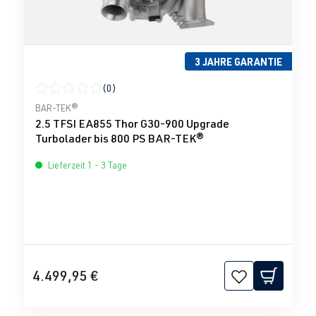
3 JAHRE GARANTIE
(0)
Durchschnittliche Bewertung von 0 von 5 Sternen
BAR-TEK®
2.5 TFSI EA855 Thor G30-900 Upgrade
Turbolader bis 800 PS BAR-TEK®
Lieferzeit 1 - 3 Tage
4.499,95 €