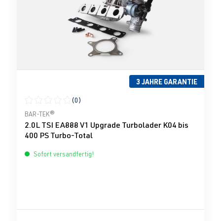
3 JAHRE GARANTIE
(0)
Durchschnittliche Bewertung von 0 von 5 Sternen
BAR-TEK®
2.0L TSI EA888 V1 Upgrade Turbolader K04 bis
400 PS Turbo-Total
Sofort versandfertig!