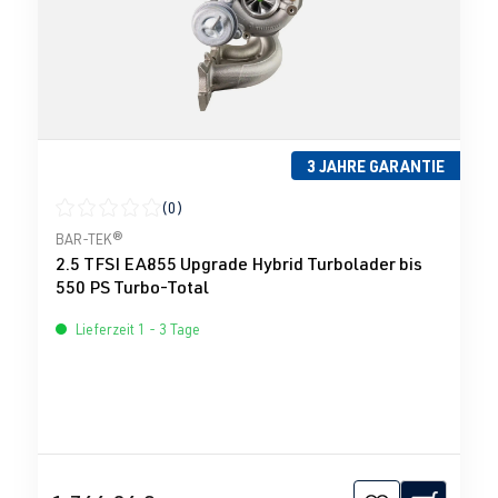
3 JAHRE GARANTIE
(0)
Durchschnittliche Bewertung von 0 von 5 Sternen
BAR-TEK®
2.5 TFSI EA855 Upgrade Hybrid Turbolader bis
550 PS Turbo-Total
Lieferzeit 1 - 3 Tage