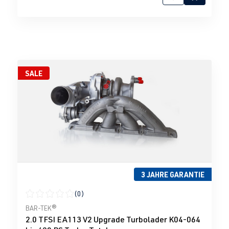
SALE
3 JAHRE GARANTIE
(0)
Durchschnittliche Bewertung von 0 von 5 Sternen
BAR-TEK®
2.0 TFSI EA113 V2 Upgrade Turbolader K04-064