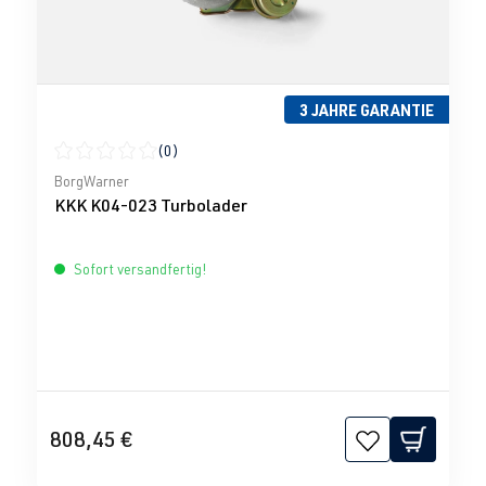
3 JAHRE GARANTIE
(0)
Durchschnittliche Bewertung von 0 von 5 Sternen
BorgWarner
KKK K04-023 Turbolader
Sofort versandfertig!
808,45 €