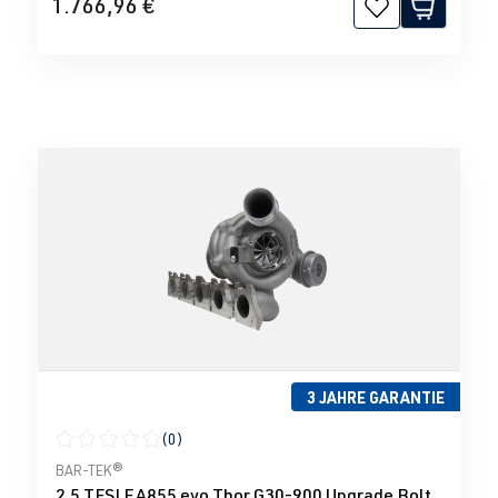
1.766,96 €
3 JAHRE GARANTIE
(0)
Durchschnittliche Bewertung von 0 von 5 Sternen
BAR-TEK®
2.5 TFSI EA855 evo Thor G30-900 Upgrade Bolt