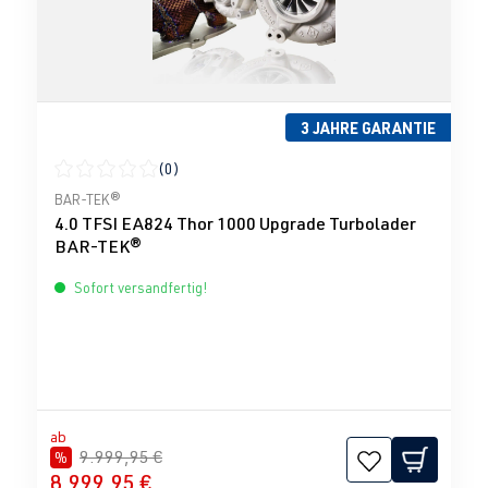
3 JAHRE GARANTIE
(0)
Durchschnittliche Bewertung von 0 von 5 Sternen
BAR-TEK®
4.0 TFSI EA824 Thor 1000 Upgrade Turbolader
BAR-TEK®
Sofort versandfertig!
ab
9.999,95 €
%
8.999,95 €