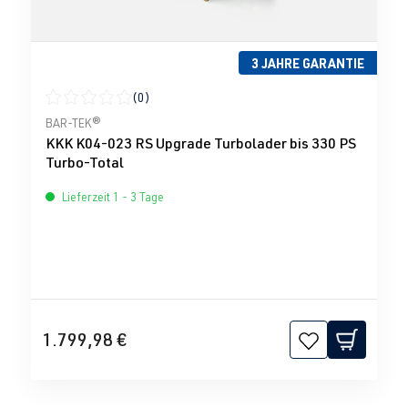
3 JAHRE GARANTIE
(0)
Durchschnittliche Bewertung von 0 von 5 Sternen
BAR-TEK®
KKK K04-023 RS Upgrade Turbolader bis 330 PS
Turbo-Total
Lieferzeit 1 - 3 Tage
1.799,98 €