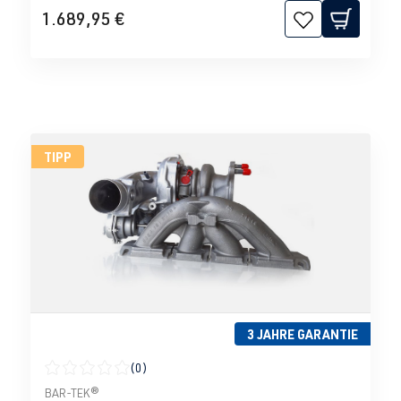
1.689,95 €
TIPP
3 JAHRE GARANTIE
(0)
Durchschnittliche Bewertung von 0 von 5 Sternen
BAR-TEK®