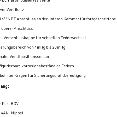
EC Hartanodisiertes Ventil
ver Ventilsitz
1/8"NPT Anschluss an der unteren Kammer für fortgeschrittene 
 oberer Anschluss
al Verschlusskappe für schnellen Federwechsel
ierungsbereich von 4inHg bis 20inHg
naler Ventilpositionssensor
figurierbare korrosionsbeständige Federn
bohrter Kragen für Sicherungsdrahtbefestigung
fang:
 Port BOV
-4AN-Nippel