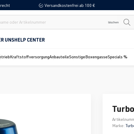
recht
Versandkostenfrei ab 100 €
löschen
ER UNS
HELP CENTER
ntrieb
Kraftstoffversorgung
Anbauteile
Sonstige
Boxengasse
Specials %
Turbo
Artikelnum
Marke:
Turb