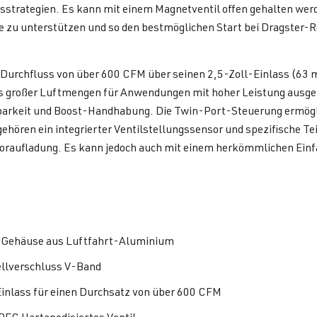
sstrategien. Es kann mit einem Magnetventil offen gehalten wer
e zu unterstützen und so den bestmöglichen Start bei Dragster-
Durchfluss von über 600 CFM über seinen 2,5-Zoll-Einlass (63 m
s großer Luftmengen für Anwendungen mit hoher Leistung ausgele
arkeit und Boost-Handhabung. Die Twin-Port-Steuerung ermöglic
gehören ein integrierter Ventilstellungssensor und spezifische
raufladung. Es kann jedoch auch mit einem herkömmlichen Ein
t Gehäuse aus Luftfahrt-Aluminium
llverschluss V-Band
Einlass für einen Durchsatz von über 600 CFM