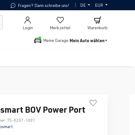
|
DE
EUR
Fragen? Dann schreibe uns!
Login
Merkzettel
Warenkorb
Mein Auto wählen
Meine Garage:
smart BOV Power Port
mer:
TS-0207-1001
osmart