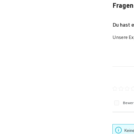
Fragen
Du hast 
Unsere Exp
Durchschn
Bewert
Keine