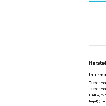
Herstel
Informa
Turbosma
Turbosmar
Unit 4, W
legal@tu