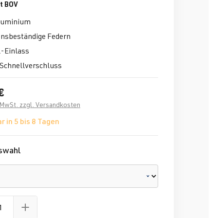
t BOV
Aluminium
onsbeständige Federn
l-Einlass
Schnellverschluss
€
. MwSt. zzgl. Versandkosten
r in 5 bis 8 Tagen
swahl