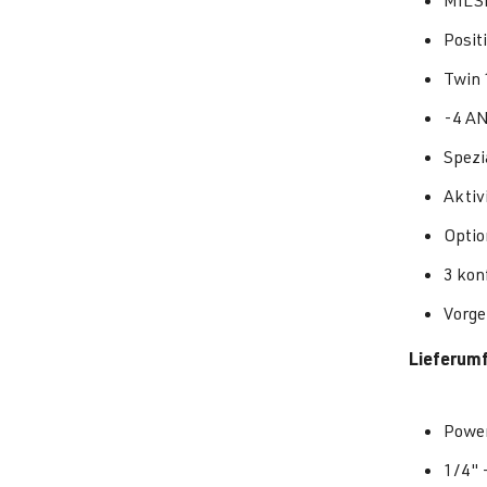
MILSP
Positi
Twin 
-4 AN
Spezi
Aktiv
Optio
3 kon
Vorge
Lieferum
Power
1/4" 