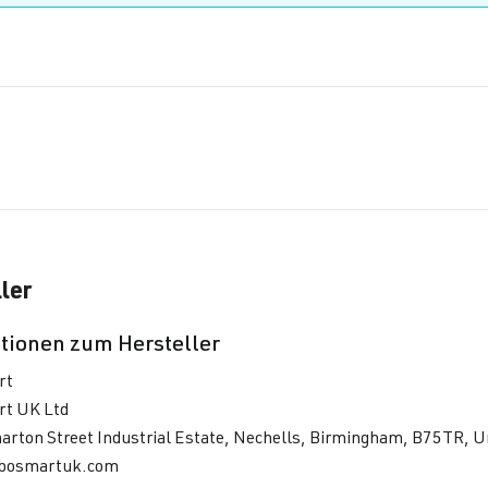
ler
tionen zum Hersteller
rt
t UK Ltd
harton Street Industrial Estate, Nechells, Birmingham, B75TR, 
rbosmartuk.com