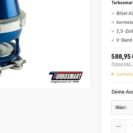
Turbosmar
Billet 
korrosi
2,5-Zol
V-Band 
588,95 
Preise inkl
Lieferba
Deine Au
FARBE