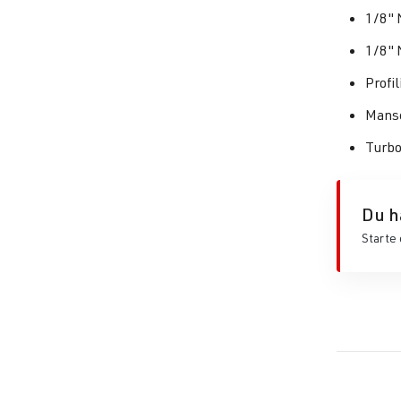
1/8" 
1/8" 
Profi
Mans
Turbo
Du h
Starte 