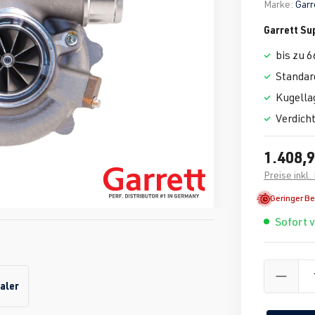
Marke:
Garr
Garrett Su
bis zu 
Standar
Kugella
Verdich
1.408,9
Preise inkl
Geringer B
Sofort 
aler