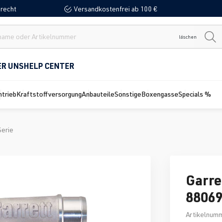
recht
Versandkostenfrei ab 100 €
löschen
ER UNS
HELP CENTER
ntrieb
Kraftstoffversorgung
Anbauteile
Sonstige
Boxengasse
Specials %
Serie
Garre
8806
Artikelnum