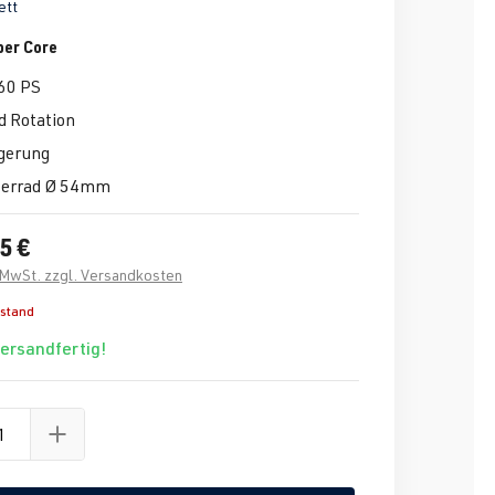
ett
per Core
660 PS
d Rotation
gerung
terrad Ø 54mm
5 €
. MwSt. zzgl. Versandkosten
estand
versandfertig!