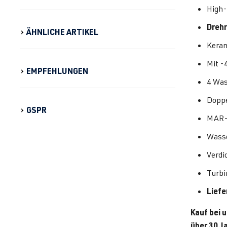
High-
Drehr
ÄHNLICHE ARTIKEL
Keram
Mit -
EMPFEHLUNGEN
4 Was
Doppe
GSPR
MAR-
Wasse
Verdi
Turbi
Lief
Kauf bei 
über 30 J