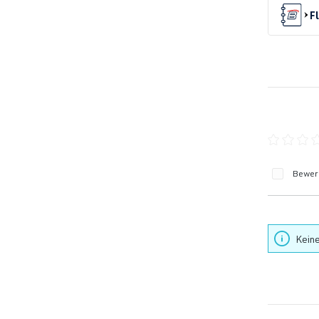
F
Durchschn
Bewert
Keine