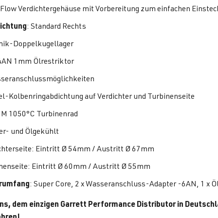
Flow Verdichtergehäuse mit Vorbereitung zum einfachen Einste
ichtung
: Standard Rechts
ik-Doppelkugellager
4AN 1mm Ölrestriktor
seranschlussmöglichkeiten
l-Kolbenringabdichtung auf Verdichter und Turbinenseite
M 1050°C Turbinenrad
r- und Ölgekühlt
chterseite: Eintritt Ø 54mm / Austritt Ø 67mm
nenseite: Eintritt Ø 60mm / Austritt Ø 55mm
erumfang
: Super Core, 2 x Wasseranschluss-Adapter -6AN, 1 x Ö
uns, dem einzigen Garrett Performance Distributor in Deutschl
ahren!