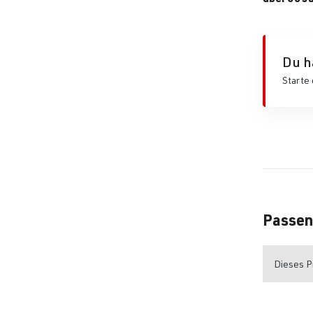
Du h
Starte 
Passen
Dieses Pr