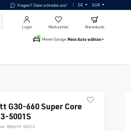
|
DE
EUR
Fragen? Dann schreibe uns!
Login
Merkzettel
Warenkorb
Mein Auto wählen
Meine Garage:
tt G30-660 Super Core
93-5001S
mer:
880693-5001S