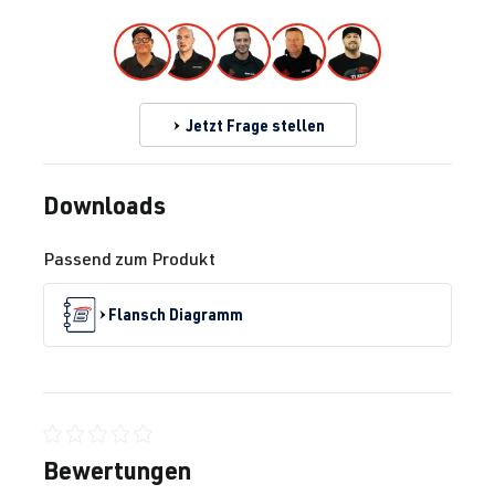
Jetzt Frage stellen
Downloads
Passend zum Produkt
Flansch Diagramm
Durchschnittliche Bewertung von 0 von 5 Sternen
Bewertungen