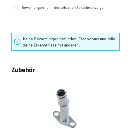
Bewertungen nur in der aktuellen Sprache anzeigen.
Keine Bewertungen gefunden. Fahr voraus und teile
deine Erkenntnisse mit anderen.
Zubehör
Produktgalerie überspringen