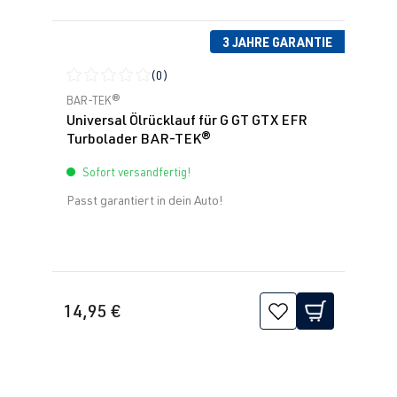
3 JAHRE GARANTIE
(0)
Durchschnittliche Bewertung von 0 von 5 Sternen
BAR-TEK®
Universal Ölrücklauf für G GT GTX EFR
Turbolader BAR-TEK®
Sofort versandfertig!
Passt garantiert in dein Auto!
14,95 €