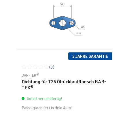
3 JAHRE GARANTIE
(0)
Durchschnittliche Bewertung von 0 von 5 Sternen
BAR-TEK®
Dichtung für T25 Ölrücklaufflansch BAR-
TEK®
Sofort versandfertig!
Passt garantiert in dein Auto!