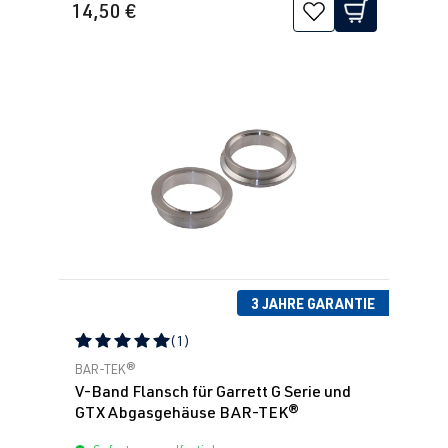
14,50 €
3 JAHRE GARANTIE
(1)
Durchschnittliche Bewertung von 5 von 5 Sternen
BAR-TEK®
V-Band Flansch für Garrett G Serie und
GTX Abgasgehäuse BAR-TEK®