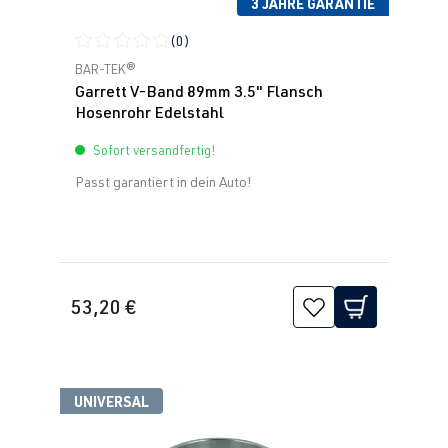
3 JAHRE GARANTIE
(0)
Durchschnittliche Bewertung von 0 von 5 Sternen
BAR-TEK®
Garrett V-Band 89mm 3.5" Flansch
Hosenrohr Edelstahl
Sofort versandfertig!
Passt garantiert in dein Auto!
53,20 €
UNIVERSAL