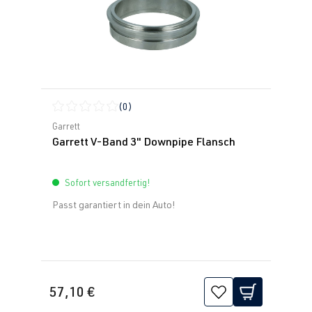
(0)
Durchschnittliche Bewertung von 0 von 5 Sternen
Garrett
Garrett V-Band 3" Downpipe Flansch
Sofort versandfertig!
Passt garantiert in dein Auto!
57,10 €