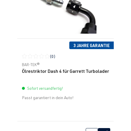
3 JAHRE GARANTIE
(0)
Durchschnittliche Bewertung von 0 von 5 Sternen
BAR-TEK®
Ölrestriktor Dash 4 für Garrett Turbolader
Sofort versandfertig!
Passt garantiert in dein Auto!