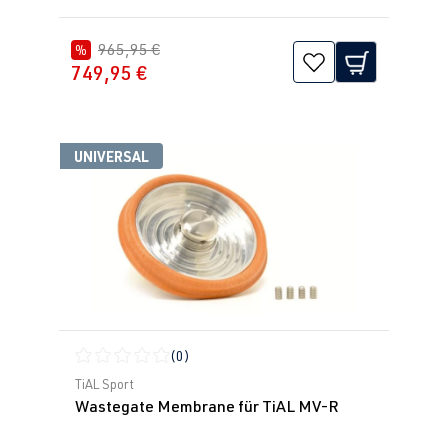
965,95 €
%
749,95 €
UNIVERSAL
(0)
Durchschnittliche Bewertung von 0 von 5 Sternen
TiAL Sport
Wastegate Membrane für TiAL MV-R