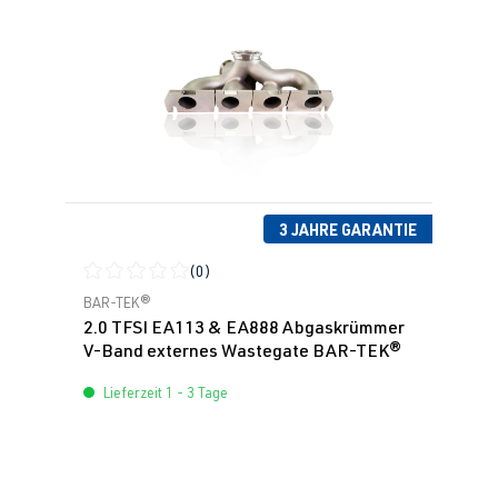
3 JAHRE GARANTIE
(0)
Durchschnittliche Bewertung von 0 von 5 Sternen
BAR-TEK®
2.0 TFSI EA113 & EA888 Abgaskrümmer
V-Band externes Wastegate BAR-TEK®
Lieferzeit 1 - 3 Tage