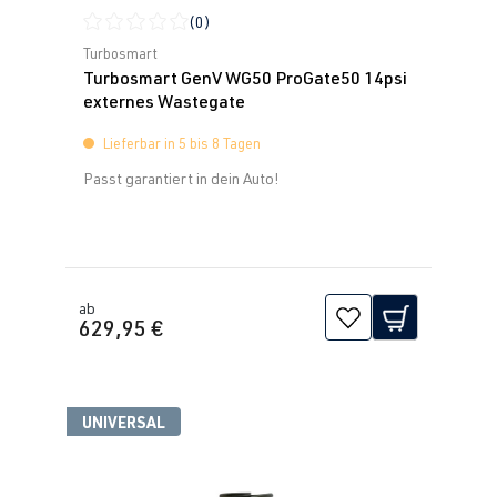
(0)
Durchschnittliche Bewertung von 0 von 5 Sternen
Turbosmart
Turbosmart GenV WG50 ProGate50 14psi
externes Wastegate
Lieferbar in 5 bis 8 Tagen
Passt garantiert in dein Auto!
ab
629,95 €
UNIVERSAL