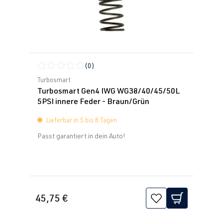
(0)
Durchschnittliche Bewertung von 0 von 5 Sternen
Turbosmart
Turbosmart Gen4 IWG WG38/40/45/50L
5PSI innere Feder - Braun/Grün
Lieferbar in 5 bis 8 Tagen
Passt garantiert in dein Auto!
45,75 €